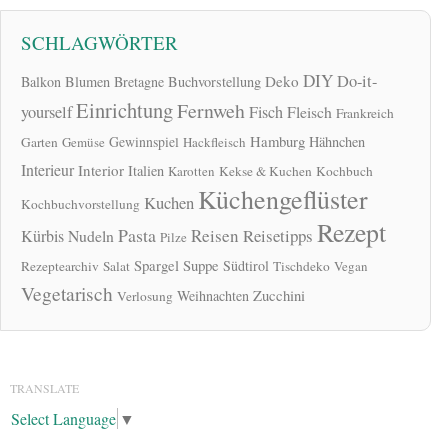
SCHLAGWÖRTER
DIY
Do-it-
Deko
Balkon
Blumen
Bretagne
Buchvorstellung
Einrichtung
Fernweh
yourself
Fisch
Fleisch
Frankreich
Hamburg
Gewinnspiel
Hähnchen
Garten
Gemüse
Hackfleisch
Interieur
Interior
Italien
Karotten
Kekse & Kuchen
Kochbuch
Küchengeflüster
Kuchen
Kochbuchvorstellung
Rezept
Pasta
Reisen
Reisetipps
Kürbis
Nudeln
Pilze
Spargel
Suppe
Südtirol
Rezeptearchiv
Salat
Tischdeko
Vegan
Vegetarisch
Zucchini
Weihnachten
Verlosung
TRANSLATE
Select Language
▼