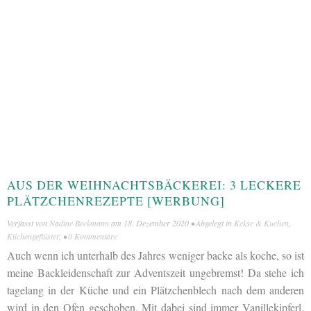
AUS DER WEIHNACHTSBÄCKEREI: 3 LECKERE
PLÄTZCHENREZEPTE [WERBUNG]
Verfasst von
Nadine Beckmann
am
18. Dezember 2020
• Abgelegt in
Kekse & Kuchen
,
Küchengeflüster
, •
0 Kommentare
Auch wenn ich unterhalb des Jahres weniger backe als koche, so ist
meine Backleidenschaft zur Adventszeit ungebremst! Da stehe ich
tagelang in der Küche und ein Plätzchenblech nach dem anderen
wird in den Ofen geschoben. Mit dabei sind immer Vanillekipferl,