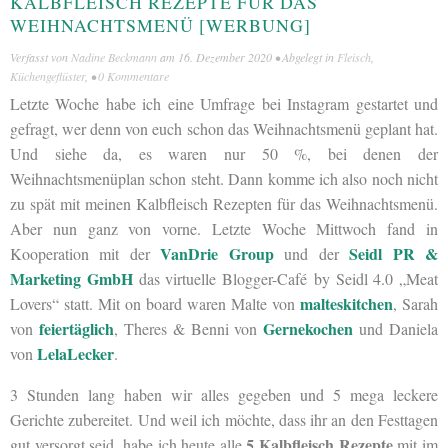
KALBFLEISCH REZEPTE FÜR DAS
WEIHNACHTSMENÜ [WERBUNG]
Verfasst von
Nadine Beckmann
am
16. Dezember 2020
• Abgelegt in
Fleisch
,
Küchengeflüster
, •
0 Kommentare
Letzte Woche habe ich eine Umfrage bei Instagram gestartet und
gefragt, wer denn von euch schon das Weihnachtsmenü geplant hat.
Und siehe da, es waren nur 50 %, bei denen der
Weihnachtsmenüplan schon steht. Dann komme ich also noch nicht
zu spät mit meinen Kalbfleisch Rezepten für das Weihnachtsmenü.
Aber nun ganz von vorne. Letzte Woche Mittwoch fand in
VanDrie Group
Seidl PR &
Kooperation mit der
und der
Marketing GmbH
das
virtuelle Blogger-Café
by Seidl 4.0 „Meat
malteskitchen
Lovers“ statt. Mit on board waren Malte von
, Sarah
feiertäglich
Gernekochen
von
, Theres & Benni von
und Daniela
LelaLecker
von
.
3 Stunden lang haben wir alles gegeben und 5 mega leckere
Gerichte zubereitet. Und weil ich möchte, dass ihr an den Festtagen
5 Kalbfleisch Rezepte
gut versorgt seid, habe ich heute alle
mit im