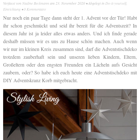
Verfasst von
Nadine Beckmann
am
23. November 2020
• Abgelegt in
Do-it-yourself
,
Einrichtung
•
0 Kommentare
Nur noch ein paar Tage dann steht der 1. Advent vor der Tür! Habt
ihr schon geschmückt und seid ihr bereit für die Adventszeit? In
diesem Jahr ist ja leider alles etwas anders. Und ich finde gerade
deshalb müssen wir es uns zu Hause schön machen. Auch wenn
wir nur im kleinen Kreis zusammen sind, darf die Adventstischdeko
trotzdem zauberhaft sein und unseren lieben Kindern, Eltern,
Großeltern oder den engsten Freunden ein Lächeln aufs Gesicht
zaubern, oder? So habe ich euch heute eine Adventstischdeko mit
DIY Adventskranz Korb mitgebracht.