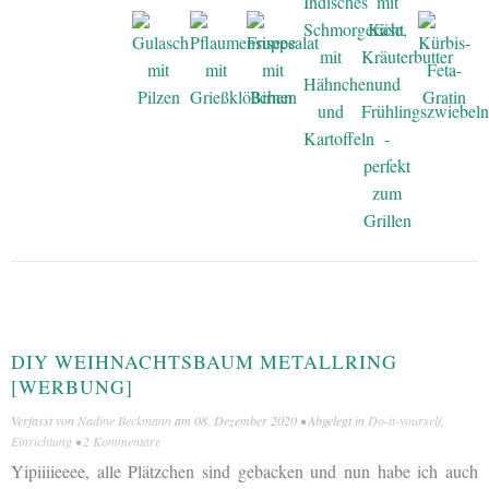
DIY WEIHNACHTSBAUM METALLRING
[WERBUNG]
Verfasst von
Nadine Beckmann
am
08. Dezember 2020
• Abgelegt in
Do-it-yourself
,
Einrichtung
•
2 Kommentare
Yipiiiieeee, alle Plätzchen sind gebacken und nun habe ich auch