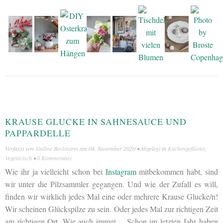
KRAUSE GLUCKE IN SAHNESAUCE UND
PAPPARDELLE
Verfasst von
Nadine Beckmann
am
04. November 2020
• Abgelegt in
Küchengeflüster
,
Vegetarisch
•
0 Kommentare
Wie ihr ja vielleicht schon bei
Instagram
mitbekommen habt, sind
wir unter die Pilzsammler gegangen. Und wie der Zufall es will,
finden wir wirklich jedes Mal eine oder mehrere Krause Glucke/n!
Wir scheinen Glückspilze zu sein. Oder jedes Mal zur richtigen Zeit
am richtigen Ort. Wie auch immer… Schon im letzten Jahr haben