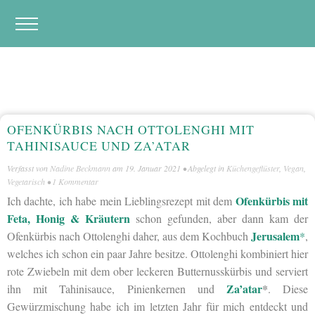
OFENKÜRBIS NACH OTTOLENGHI MIT
TAHINISAUCE UND ZA’ATAR
Verfasst von
Nadine Beckmann
am
19. Januar 2021
• Abgelegt in
Küchengeflüster
,
Vegan
,
Vegetarisch
•
1 Kommentar
Ofenkürbis mit
Ich dachte, ich habe mein Lieblingsrezept mit dem
Feta, Honig & Kräutern
schon gefunden, aber dann kam der
Jerusalem
Ofenkürbis nach Ottolenghi daher, aus dem Kochbuch
*
,
welches ich schon ein paar Jahre besitze. Ottolenghi kombiniert hier
rote Zwiebeln mit dem ober leckeren Butternusskürbis und serviert
Za’atar
*
ihn mit Tahinisauce, Pinienkernen und
. Diese
Gewürzmischung habe ich im letzten Jahr für mich entdeckt und