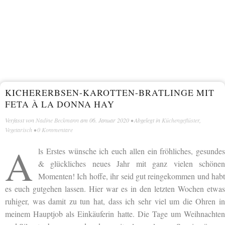
KICHERERBSEN-KAROTTEN-BRATLINGE MIT
FETA À LA DONNA HAY
Verfasst von
Nadine Beckmann
am
06. Januar 2020
• Abgelegt in
Küchengeflüster
,
Vegetarisch
•
0 Kommentare
A
ls Erstes wünsche ich euch allen ein fröhliches, gesundes
& glückliches neues Jahr mit ganz vielen schönen
Momenten! Ich hoffe, ihr seid gut reingekommen und habt
es euch gutgehen lassen. Hier war es in den letzten Wochen etwas
ruhiger, was damit zu tun hat, dass ich sehr viel um die Ohren in
meinem Hauptjob als Einkäuferin hatte. Die Tage um Weihnachten