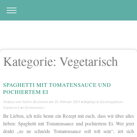
Kategorie:
Vegetarisch
SPAGHETTI MIT TOMATENSAUCE UND
POCHIERTEM EI
Verfasst von
Nadine Beckmann
am
10. Februar 2023
• Abgelegt in
Küchengeflüster
,
Vegetarisch
•
0 Kommentare
Ihr Lieben, ich teile heute ein Rezept mit euch, dass wir über alles
lieben: Spaghetti mit Tomatensauce und pochiertem Ei. Wer jetzt
denkt „so ne schnöde Tomatensauce soll toll sein“, irrt sich