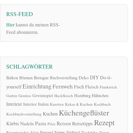
RSS-FEED
Hier
kannst du meinen RSS-
Feed abonnieren.
SCHLAGWÖRTER
DIY
Do-it-
Deko
Balkon
Blumen
Bretagne
Buchvorstellung
Einrichtung
Fernweh
yourself
Fisch
Fleisch
Frankreich
Hamburg
Gewinnspiel
Hähnchen
Garten
Gemüse
Hackfleisch
Interieur
Interior
Italien
Karotten
Kekse & Kuchen
Kochbuch
Küchengeflüster
Kuchen
Kochbuchvorstellung
Rezept
Pasta
Reisen
Reisetipps
Kürbis
Nudeln
Pilze
Spargel
Suppe
Südtirol
Rezeptearchiv
Salat
Tischdeko
Vegan