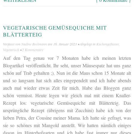
VEGETARISCHE GEMÜSEQUICHE MIT
BLÄTTERTEIG
Verfasst von
Nadine Beckmann
am
16. Januar 2023
• Abgelegt in
Küchengeflüster
,
Vegetarisch
•
2 Kommentare
Auf den Tag genau vor 7 Monaten habe ich meinen letzten
Blogartikel veröffentlicht. Ihr seht, unser Mäusespatz hat uns ganz
schön auf Trab gehalten ;). Nun ist die Maus schon 15 Monate alt
und so langsam hat sich alles eingependelt und ich habe abends
auch mal wieder etwas Zeit für mich. Habe das Bloggen ganz
schön vermisst. Heute legen wir gleich mal mit einem Knaller-
Rezept los: vegetarische Gemüsequiche mit Blätterteig. Das
ursprüngliche Rezept (übrigens mit Zucchini) habe ich von der
lieben Petra, der Cousine meiner Mama. Ich hatte sie gefragt, was
sie so schönes mit Mangold anstellt. Wir hatten nämlich einiges
davon im Hinterhofgarten und ich habe fast immer nur dieses