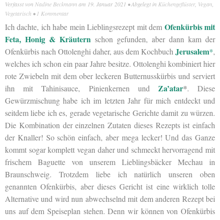
Verfasst von
Nadine Beckmann
am
19. Januar 2021
• Abgelegt in
Küchengeflüster
,
Vegan
,
Vegetarisch
•
1 Kommentar
Ofenkürbis mit
Ich dachte, ich habe mein Lieblingsrezept mit dem
Feta, Honig & Kräutern
schon gefunden, aber dann kam der
Jerusalem
Ofenkürbis nach Ottolenghi daher, aus dem Kochbuch
*
,
welches ich schon ein paar Jahre besitze. Ottolenghi kombiniert hier
rote Zwiebeln mit dem ober leckeren Butternusskürbis und serviert
Za’atar
*
ihn mit Tahinisauce, Pinienkernen und
. Diese
Gewürzmischung habe ich im letzten Jahr für mich entdeckt und
seitdem liebe ich es, gerade vegetarische Gerichte damit zu würzen.
Die Kombination der einzelnen Zutaten dieses Rezepts ist einfach
der Knaller! So schön einfach, aber mega lecker! Und das Ganze
kommt sogar komplett vegan daher und schmeckt hervorragend mit
frischem Baguette von unserem Lieblingsbäcker Mechau in
Braunschweig. Trotzdem liebe ich natürlich unseren oben
genannten Ofenkürbis, aber dieses Gericht ist eine wirklich tolle
Alternative und wird nun abwechselnd mit dem anderen Rezept bei
uns auf dem Speiseplan stehen. Denn wir können von Ofenkürbis