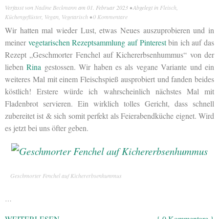
Verfasst von
Nadine Beckmann
am
01. Februar 2023
• Abgelegt in
Fleisch
,
Küchengeflüster
,
Vegan
,
Vegetarisch
•
0 Kommentare
Wir hatten mal wieder Lust, etwas Neues auszuprobieren und in
meiner
vegetarischen Rezeptsammlung auf Pinterest
bin ich auf das
Rezept „Geschmorter Fenchel auf Kichererbsenhummus“ von der
lieben
Rina
gestossen. Wir haben es als vegane Variante und ein
weiteres Mal mit einem Fleischspieß ausprobiert und fanden beides
köstlich! Erstere würde ich wahrscheinlich nächstes Mal mit
Fladenbrot servieren. Ein wirklich tolles Gericht, dass schnell
zubereitet ist & sich somit perfekt als Feierabendküche eignet. Wird
es jetzt bei uns öfter geben.
Geschmorter Fenchel auf Kichererbsenhummus
…
WEITERLESEN
{ 0 Kommentare }