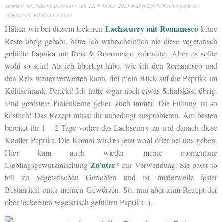
Verfasst von
Nadine Beckmann
am
12. Februar 2021
• Abgelegt in
Küchengeflüster
,
Vegetarisch
•
0 Kommentare
Lachscurry mit Romanesco
Hätten wir bei diesem leckeren
keine
Reste übrig gehabt, hätte ich wahrscheinlich nie diese vegetarisch
gefüllte Paprika mit Reis & Romanesco zubereitet. Aber es sollte
wohl so sein! Als ich überlegt habe, wie ich den Romanesco und
den Reis weiter verwerten kann, fiel mein Blick auf die Paprika im
Kühlschrank. Perfekt! Ich hatte sogar noch etwas Schafskäse übrig.
Und geröstete Pinienkerne gehen auch immer. Die Füllung ist so
köstlich! Das Rezept müsst ihr unbedingt ausprobieren. Am besten
bereitet ihr 1 – 2 Tage vorher das Lachscurry zu und danach diese
Knaller Paprika. Die Kombi wird es jetzt wohl öfter bei uns geben.
Hier kam auch wieder meine momentane
Za’atar
*
Lieblingsgewürzmischung
zur Verwendung. Sie passt so
toll zu vegetarischen Gerichten und ist mittlerweile fester
Bestandteil unter meinen Gewürzen. So, nun aber zum Rezept der
ober leckersten vegetarisch gefüllten Paprika :).