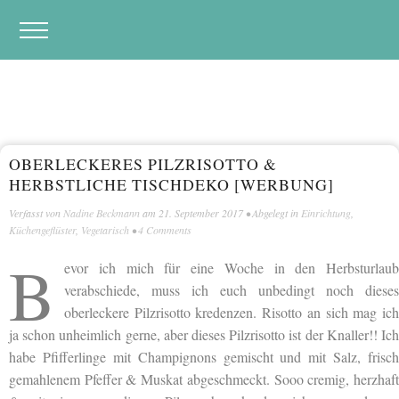
OBERLECKERES PILZRISOTTO &
HERBSTLICHE TISCHDEKO [WERBUNG]
Verfasst von
Nadine Beckmann
am
21. September 2017
• Abgelegt in
Einrichtung
,
Küchengeflüster
,
Vegetarisch
•
4 Comments
B
evor ich mich für eine Woche in den Herbsturlaub
verabschiede, muss ich euch unbedingt noch dieses
oberleckere Pilzrisotto kredenzen. Risotto an sich mag ich
ja schon unheimlich gerne, aber dieses Pilzrisotto ist der Knaller!! Ich
habe Pfifferlinge mit Champignons gemischt und mit Salz, frisch
gemahlenem Pfeffer & Muskat abgeschmeckt. Sooo cremig, herzhaft