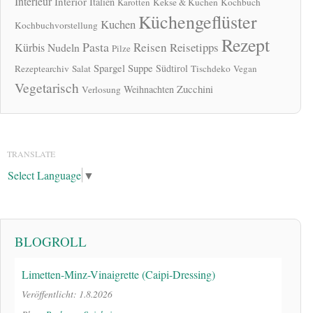
Interieur
Interior
Italien
Karotten
Kekse & Kuchen
Kochbuch
Küchengeflüster
Kuchen
Kochbuchvorstellung
Rezept
Pasta
Reisen
Reisetipps
Kürbis
Nudeln
Pilze
Spargel
Suppe
Südtirol
Rezeptearchiv
Salat
Tischdeko
Vegan
Vegetarisch
Zucchini
Weihnachten
Verlosung
TRANSLATE
Select Language
▼
BLOGROLL
Limetten-Minz-Vinaigrette (Caipi-Dressing)
Veröffentlicht: 1.8.2026