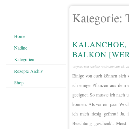
Kategorie:
Home
KALANCHOE, 
Nadine
BALKON [WE
Kategorien
Verfasst von
Nadine Beckmann
am
16. J
Rezepte-Archiv
Einige von euch können sich 
Shop
ich einige Pflanzen aus dem 
geeignet. So musste ich nach u
können. Als vor ein paar Woch
ich mich riesig gefreut! Ja,
Beachtung geschenkt. Meist w