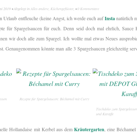
ai 2019
• Abgelegt in
Alles andere
,
Küchengeflüster
, •
0 Kommentare
Insta
n Urlaub entfleuche (keine Angst, ich werde euch auf
natürlich 
te für Spargelsaucen für euch. Denn seid doch mal ehrlich, Sauce 
ennen wir doch alle zum Spargel. Ich wollte mal etwas Neues ausprob
ist. Genaugenommen könnte man alle 3 Spargelsaucen gleichzeitig servi
essen
Rezepte für Spargelsaucen: Béchamel mit Curry
Tischdeko zum Spargeless
und Karaffe
Kräutergarten
nelle Hollandaise mit Kerbel aus dem
, eine Béchamel