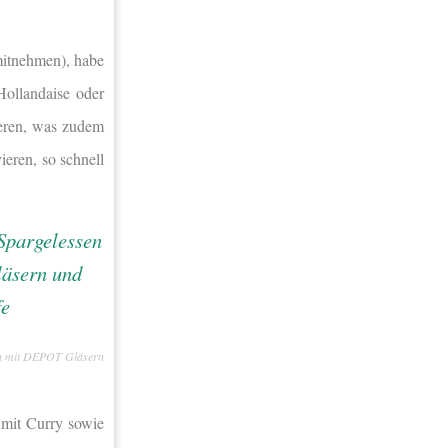
mitnehmen), habe
Hollandaise oder
ieren, was zudem
eren, so schnell
en mit DEPOT Gläsern
 mit Curry sowie