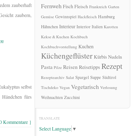
Fernweh
tzdem zauberhaft
Fisch
Fleisch
Frankreich
Garten
Gesicht zaubern,
Hamburg
Gewinnspiel
Gemüse
Hackfleisch
Interieur
Interior
Hähnchen
Italien
Karotten
Kekse & Kuchen
Kochbuch
Kuchen
Kochbuchvorstellung
Küchengeflüster
Kürbis
Nudeln
Rezept
Pasta
Reisen
Reisetipps
Pilze
Spargel
Suppe
Südtirol
Rezeptearchiv
Salat
Vegetarisch
ukalyptus selbst
Tischdeko
Vegan
Verlosung
n Händchen fürs
Zucchini
Weihnachten
TRANSLATE
 0 Kommentare }
Select Language
▼