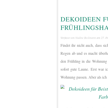
DEKOIDEEN F
FRÜHLINGSHA
Verfasst von
Nadine Beckmann
am
27. F
Findet ihr nicht auch, dass s
Regen ab und es macht überha
den Frühling in die Wohnung h
sofort gute Laune. Erst war i
Wohnung passen. Aber als ich s