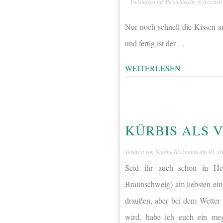
Dekoideen für Beistelltische in frische
Nur noch schnell die Kissen a
und fertig ist der
…
WEITERLESEN
KÜRBIS ALS 
Verfasst von
Nadine Beckmann
am
02. O
Seid ihr auch schon in Her
Braunschweig) am liebsten ein
draußen, aber bei dem Wetter 
wird, habe ich euch ein me