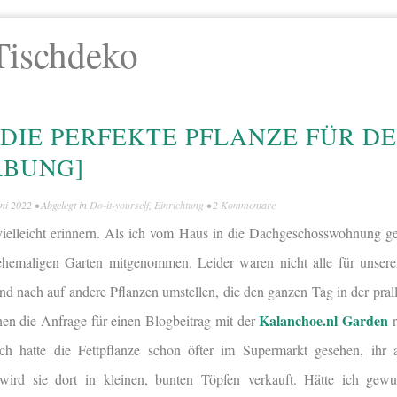
Tischdeko
DIE PERFEKTE PFLANZE FÜR D
RBUNG]
uni 2022
• Abgelegt in
Do-it-yourself
,
Einrichtung
•
2 Kommentare
vielleicht erinnern. Als ich vom Haus in die Dachgeschosswohnung g
ehemaligen Garten mitgenommen. Leider waren nicht alle für unser
nd nach auf andere Pflanzen umstellen, die den ganzen Tag in der pra
Kalanchoe.nl Garden
en die Anfrage für einen Blogbeitrag mit der
r
 ich hatte die Fettpflanze schon öfter im Supermarkt gesehen, ihr 
ird sie dort in kleinen, bunten Töpfen verkauft. Hätte ich gewus