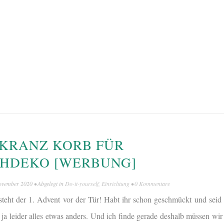
KRANZ KORB FÜR
CHDEKO [WERBUNG]
ovember 2020
• Abgelegt in
Do-it-yourself
,
Einrichtung
•
0 Kommentare
teht der 1. Advent vor der Tür! Habt ihr schon geschmückt und seid ih
t ja leider alles etwas anders. Und ich finde gerade deshalb müssen wi