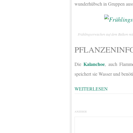
wunderhübsch in Gruppen aussi
Frühlingserwachen auf dem Balkon mi
PFLANZENINF
Kalanchoe
Die
, auch Flamme
speichert sie Wasser und benöti
WEITERLESEN
ANZEIGE