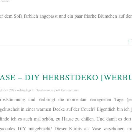
n Farben
uf dem Sofa farblich angepasst und ein paar frische Blümchen auf den 
{
VASE – DIY HERBSTDEKO [WERB
ktober 2019
• Abgelegt in
Do-it-yourself
•
0 Kommentare
bststimmung und verbringt die momentan verregneten Tage (jed
gekuschelt in einer warmen Decke auf der Couch? Eigentlich bin ich j
finde ich es auch mal schön, zu Hause zu chillen. Und damit es dort 
gacooles DIY mitgebracht! Dieser Kürbis als Vase verschönert 