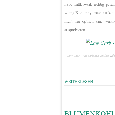
habe mittlerweile richtig gef
wenig Kohlenhydraten auskomm
nicht nur optisch eine wirk
ausprobieren.
Low Carb – mit Bärlauch gefülltes Ki
…
WEITERLESEN
BLUMENKOHL