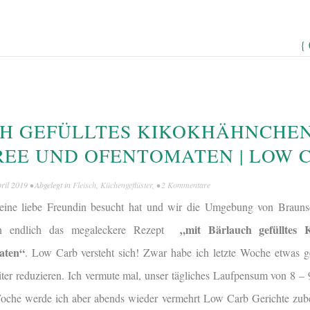
{
H GEFÜLLTES KIKOKHÄHNCHEN
EE UND OFENTOMATEN | LOW 
pril 2019
• Abgelegt in
Fleisch
,
Küchengeflüster
, •
2 Kommentare
ine liebe Freundin besucht hat und wir die Umgebung von Brauns
„mit Bärlauch gefülltes 
un endlich das megaleckere Rezept
aten“
. Low Carb versteht sich! Zwar habe ich letzte Woche etwas g
ter reduzieren. Ich vermute mal, unser tägliches Laufpensum von 8 – 
Woche werde ich aber abends wieder vermehrt Low Carb Gerichte zube