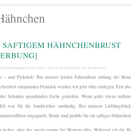
Hähnchen
T SAFTIGEM HÄHNCHENBRUST
WERBUNG]
li 2020
• Abgelegt in
Alles andere
,
Fleisch
,
Küchengeflüster
, •
0 Kommentare
 – und Picknick! Bei unserer letzten Fahrradtour entlang der Bra
n herrlich entspanntes Picknick werden wir jetzt öfter einlegen. Erst a
der Schatten spendenden Eiche genießen. Wenn jeder etwas mitbrin
 Ich war für die Sandwiches zuständig. Bei meinem Lieblingsbäck
Kastenweißbrot eingepackt. Beide sind perfekt für ein saftiges Hähnche
 lecker, aber der zweite toppte bei Weitem alles. Während ich die B