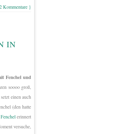
 2 Kommentare }
 IN
it Fenchel und
en soooo groß,
 setzt einen auch
nchel (den hatte
 Fenchel
erinnert
Moment versuche,