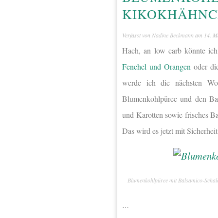
KIKOKHÄHNC
Verfasst von
Nadine Beckmann
am
14. M
Hach, an low carb könnte ich
Fenchel und Orangen
oder di
werde ich die nächsten Wo
Blumenkohlpüree und den Bal
und Karotten sowie frisches Bas
Das wird es jetzt mit Sicherhei
Blumenkohlpüree mit Balsamico-Schal
…