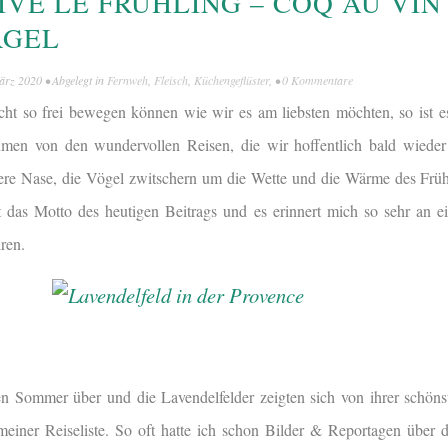
VE LE FRÜHLING – COQ AU VIN
RGEL
ärz 2020
• Abgelegt in
Fernweh
,
Fleisch
,
Küchengeflüster
, •
0 Kommentare
ht so frei bewegen können wie wir es am liebsten möchten, so ist e
umen von den wundervollen Reisen, die wir hoffentlich bald wiede
ere Nase, die Vögel zwitschern um die Wette und die Wärme des Frühl
st das Motto des heutigen Beitrags und es erinnert mich so sehr an e
ren.
n Sommer über und die Lavendelfelder zeigten sich von ihrer schöns
meiner Reiseliste. So oft hatte ich schon Bilder & Reportagen über d