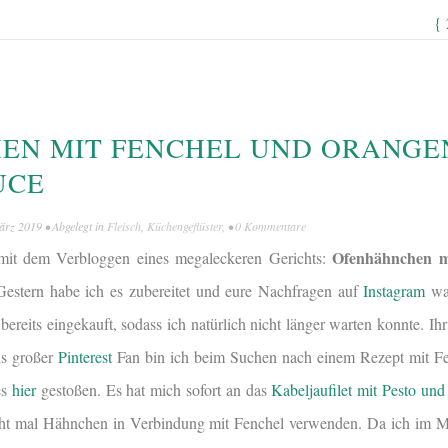
{
N MIT FENCHEL UND ORANGEN
UCE
ärz 2019
• Abgelegt in
Fleisch
,
Küchengeflüster
, •
0 Kommentare
Ofenhähnchen m
 mit dem Verbloggen eines megaleckeren Gerichts:
Gestern habe ich es zubereitet und eure Nachfragen auf
Instagram
war
bereits eingekauft, sodass ich natürlich nicht länger warten konnte. Ihr
ls großer
Pinterest
Fan bin ich beim Suchen nach einem Rezept mit Fe
es
hier
gestoßen. Es hat mich sofort an das
Kabeljaufilet mit Pesto und
cht mal Hähnchen in Verbindung mit Fenchel verwenden. Da ich im 