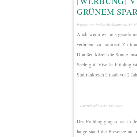
[WERBUNG] VI
GRÜNEM SPA
Verfasst von
Nadine Beckmann
am
24. M
Auch wenn wir uns gerade nic
verboten, zu träumen! Zu trä
Draußen kitzelt die Sonne uns
Seele gut. Vive le Frühling i
Südfrankreich Urlaub vor 2 Jah
Lavendelfeld in der Provence
Der Frühling ging schon in de
lange stand die Provence auf 