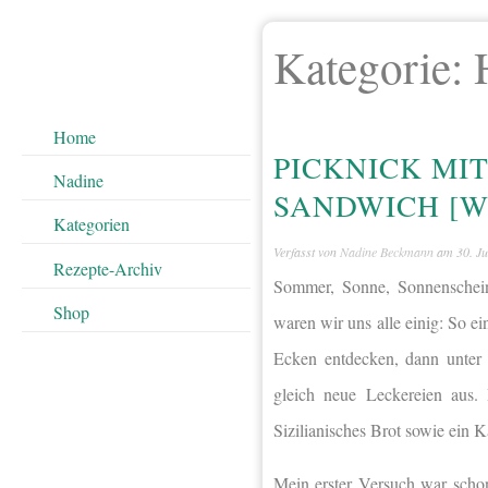
Kategorie:
Home
PICKNICK MI
Nadine
SANDWICH [
Kategorien
Verfasst von
Nadine Beckmann
am
30. Ju
Rezepte-Archiv
Sommer, Sonne, Sonnenschein
Shop
waren wir uns alle einig: So ei
Ecken entdecken, dann unter 
gleich neue Leckereien aus.
Sizilianisches Brot sowie ein 
Mein erster Versuch war schon