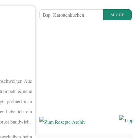
SUCHE
unschweiger Aue
bstrampeln & neue
gt, probiert man
er habe ich ein
nbrust Sandwich.
rotscheiben beim