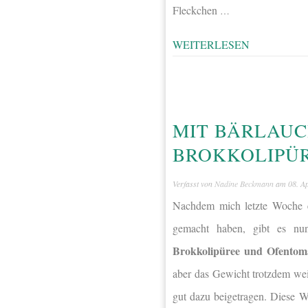
Fleckchen
…
WEITERLESEN
MIT BÄRLAUC
BROKKOLIPÜR
Verfasst von
Nadine Beckmann
am
08. A
Nachdem mich letzte Woche e
gemacht haben, gibt es n
Brokkolipüree und Ofentom
aber das Gewicht trotzdem wei
gut dazu beigetragen. Diese 