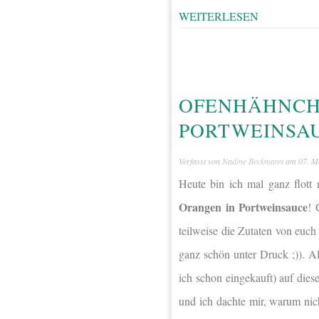
WEITERLESEN
OFENHÄHNCHE
PORTWEINSA
Verfasst von
Nadine Beckmann
am
07. M
Heute bin ich mal ganz flott
Orangen in Portweinsauce
! 
teilweise die Zutaten von euch 
ganz schön unter Druck ;)). A
ich schon eingekauft) auf dies
und ich dachte mir, warum ni