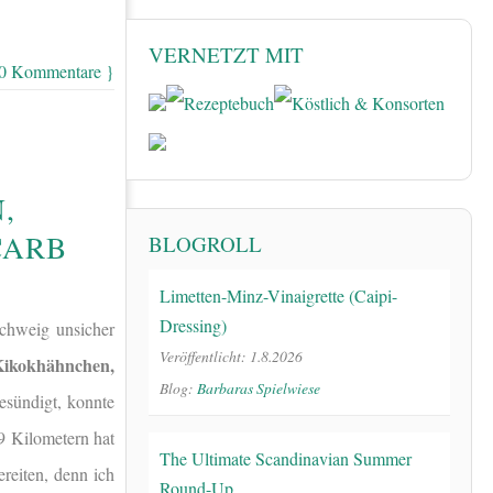
VERNETZT MIT
 0 Kommentare }
,
CARB
BLOGROLL
Limetten-Minz-Vinaigrette (Caipi-
Dressing)
chweig unsicher
Veröffentlicht: 1.8.2026
Kikokhähnchen,
Blog:
Barbaras Spielwiese
esündigt, konnte
9 Kilometern hat
The Ultimate Scandinavian Summer
reiten, denn ich
Round-Up