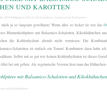
HEN UND KAROTTEN
ärz 2019
• Abgelegt in
Fleisch
,
Küchengeflüster
,
Vegetarisch
•
2 Kommentare
 mich ja so langsam gewöhnen! Wenn alles so lecker ist wie das
O
eses Blumenkohlpüree mit Balsamico-Schalotten, Kikokhähnchen und
chen die Kohlenhydrate abends nicht vermissen. Die Kombinat
samico-Schalotten ist einfach ein Traum! Kombiniert dazu habe ic
ilikum. Selbst mit so gut wie keinen Kohlenhydraten ist dieses Gericht
t öfter bei mir geben. Als vegetarische Version lässt man das Hähnchen
otten und Kikokhähnchen