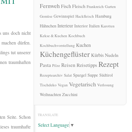
 MIT
Fernweh
Fisch
Fleisch
Frankreich
Garten
Hamburg
Gewinnspiel
Gemüse
Hackfleisch
Interieur
Interior
Hähnchen
Italien
Karotten
s uns doch nicht
Kekse & Kuchen
Kochbuch
r machen dürfen.
Kuchen
Kochbuchvorstellung
Küchengeflüster
ings tut unserer
Kürbis
Nudeln
inen traumhaften
Rezept
Pasta
Reisen
Reisetipps
Pilze
Spargel
Suppe
Südtirol
Rezeptearchiv
Salat
Vegetarisch
Tischdeko
Vegan
Verlosung
Zucchini
Weihnachten
TRANSLATE
ten Seite. Schon
Select Language
▼
ieses traumhafte