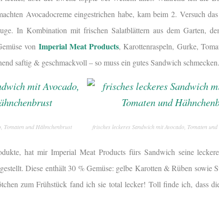
gemachten Avocadocreme eingestrichen habe, kam beim 2. Versuch das
e. In Kombination mit frischen Salatblättern aus dem Garten, dem
Imperial Meat Products
 Gemüse von
, Karottenraspeln, Gurke, Tom
schend saftig & geschmackvoll – so muss ein gutes Sandwich schmecken
do, Tomaten und Hähnchenbrust
frisches leckeres Sandwich mit Avocado, Tomaten un
rodukte, hat mir Imperial Meat Products fürs Sandwich seine lecke
estellt. Diese enthält 30 % Gemüse: gelbe Karotten & Rüben sowie S
tchen zum Frühstück fand ich sie total lecker! Toll finde ich, dass d