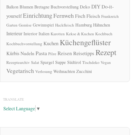
DIY
Do-it-
Deko
Balkon
Blumen
Bretagne
Buchvorstellung
Einrichtung
Fernweh
yourself
Fisch
Fleisch
Frankreich
Hamburg
Gewinnspiel
Hähnchen
Garten
Gemüse
Hackfleisch
Interieur
Interior
Italien
Karotten
Kekse & Kuchen
Kochbuch
Küchengeflüster
Kuchen
Kochbuchvorstellung
Rezept
Pasta
Reisen
Reisetipps
Kürbis
Nudeln
Pilze
Spargel
Suppe
Südtirol
Rezeptearchiv
Salat
Tischdeko
Vegan
Vegetarisch
Zucchini
Weihnachten
Verlosung
TRANSLATE
Select Language
▼