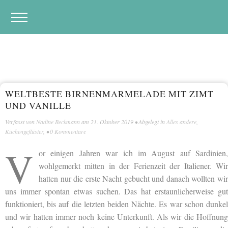
WELTBESTE BIRNENMARMELADE MIT ZIMT
UND VANILLE
Verfasst von
Nadine Beckmann
am
21. Oktober 2019
• Abgelegt in
Alles andere
,
Küchengeflüster
, •
0 Kommentare
V
or einigen Jahren war ich im August auf Sardinien,
wohlgemerkt mitten in der Ferienzeit der Italiener. Wir
hatten nur die erste Nacht gebucht und danach wollten wir
uns immer spontan etwas suchen. Das hat erstaunlicherweise gut
funktioniert, bis auf die letzten beiden Nächte. Es war schon dunkel
und wir hatten immer noch keine Unterkunft. Als wir die Hoffnung