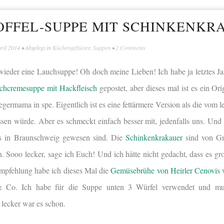
FFEL-SUPPE MIT SCHINKENKR
pril 2014
• Abgelegt in
Küchengeflüster
,
Suppen
•
2 Comments
 wieder eine Lauchsuppe! Oh doch meine Lieben! Ich habe ja letztes Ja
chcremesuppe mit Hackfleisch
gepostet, aber dieses mal ist es ein Or
germama in spe. Eigentlich ist es eine fettärmere Version als die vom l
en würde. Aber es schmeckt einfach besser mit, jedenfalls uns. Und 
ens in Braunschweig gewesen sind. Die
Schinkenkrakauer
sind von Gm
. Sooo lecker, sage ich Euch! Und ich hätte nicht gedacht, dass es g
mpfehlung habe ich dieses Mal die
Gemüsebrühe von Heirler Cenovis
v
& Co. Ich habe für die Suppe unten 3 Würfel verwendet und mu
lecker war es schon.