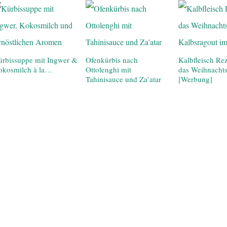
rbissuppe mit Ingwer &
Ofenkürbis nach
Kalbfleisch Rez
okosmilch à la…
Ottolenghi mit
das Weihnacht
Tahinisauce und Za’atar
[Werbung]