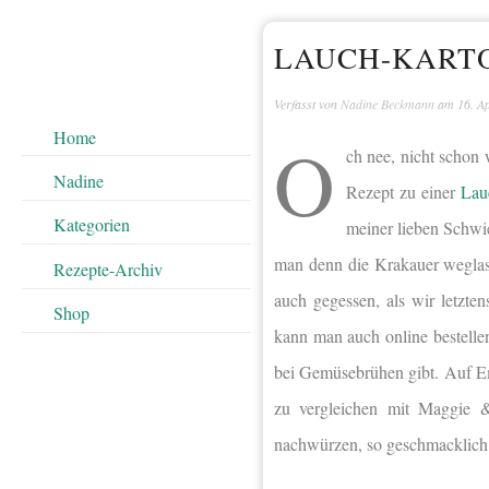
LAUCH-KARTO
Verfasst von
Nadine Beckmann
am
16. A
Home
O
ch nee, nicht schon
Nadine
Rezept zu einer
Lau
Kategorien
meiner lieben Schwie
man denn die Krakauer weglass
Rezepte-Archiv
auch gegessen, als wir letzt
Shop
kann man auch online bestellen
bei Gemüsebrühen gibt. Auf E
zu vergleichen mit Maggie 
nachwürzen, so geschmacklich 