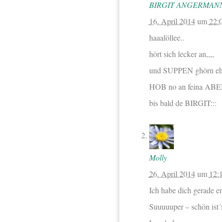
BIRGIT ANGERMAN
16. April 2014
um
22:
haaalöllee..
hört sich lecker an,,,,
und SUPPEN ghörn eh 
HOB no an feina ABE
bis bald de BIRGIT:::
Molly
26. April 2014
um
12:
Ich habe dich gerade en
Suuuuuper – schön ist´s