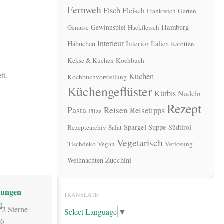
Fernweh
Fisch
Fleisch
Frankreich
Garten
Hamburg
Gewinnspiel
Gemüse
Hackfleisch
Interieur
Interior
Hähnchen
Italien
Karotten
Kekse & Kuchen
Kochbuch
tt.
Kuchen
Kochbuchvorstellung
Küchengeflüster
Kürbis
Nudeln
Rezept
Pasta
Reisen
Reisetipps
Pilze
Spargel
Suppe
Südtirol
Rezeptearchiv
Salat
Vegetarisch
Tischdeko
Vegan
Verlosung
Zucchini
Weihnachten
ungen
TRANSLATE
Select Language
▼