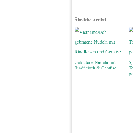
Ähnliche Artikel
Gebratene Nudeln mit
Sp
Rindfleisch & Gemüse ||…
T
po