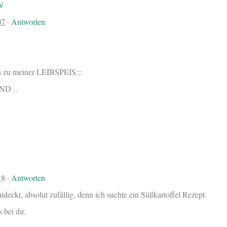
N
07
·
Antworten
zu meiner LEIBSPEIS:::
ND ..
18
·
Antworten
tdeckt, absolut zufällig, denn ich suchte ein Süßkartoffel Rezept.
 bei dir.