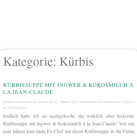
Kategorie:
Kürbis
KÜRBISSUPPE MIT INGWER & KOKOSMILCH À
LA JEAN-CLAUDE
Verfasst von
Nadine Beckmann
am
22. Januar 2021
• Abgelegt in
Küchengeflüster
,
Suppen
•
0 Kommentare
Endlich habe ich sie nachgekocht, die wirklich ober leckerste
Kürbissuppe mit Ingwer & Kokosmilch à la Jean-Claude! Vor ein
paar Jahren kam mein Ex-Chef mit dieser Kürbissuppe in die Firma