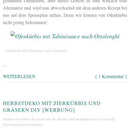
genannten Ofenkürbis, aber dieses Gericht ist eine wirklich tolle
Alternative und wird nun abwechselnd mit dem anderen Rezept bei
uns auf dem Speiseplan stehen. Denn wir können von Ofenkürbis
nicht genug bekommen!
Ofenkürbis mit Tahinisauce nach Ottolenghi
…
WEITERLESEN
{ 1 Kommentar }
HERBSTDEKO MIT ZIERKÜRBIS UND
GRÄSERN DIY [WERBUNG]
Verfasst von
Nadine Beckmann
am
19. Oktober 2020
• Abgelegt in
Do-it-yourself
,
Einrichtung
•
0 Kommentare