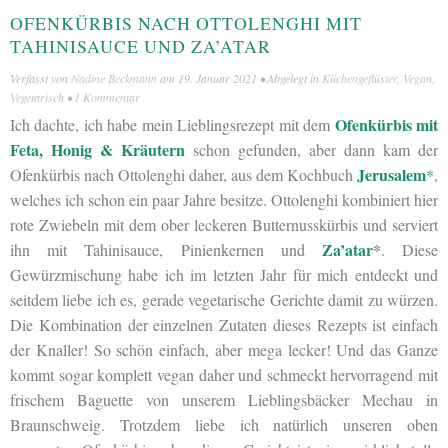
OFENKÜRBIS NACH OTTOLENGHI MIT
TAHINISAUCE UND ZA’ATAR
Verfasst von
Nadine Beckmann
am
19. Januar 2021
• Abgelegt in
Küchengeflüster
,
Vegan
,
Vegetarisch
•
1 Kommentar
Ofenkürbis mit
Ich dachte, ich habe mein Lieblingsrezept mit dem
Feta, Honig & Kräutern
schon gefunden, aber dann kam der
Jerusalem
Ofenkürbis nach Ottolenghi daher, aus dem Kochbuch
*
,
welches ich schon ein paar Jahre besitze. Ottolenghi kombiniert hier
rote Zwiebeln mit dem ober leckeren Butternusskürbis und serviert
Za’atar
*
ihn mit Tahinisauce, Pinienkernen und
. Diese
Gewürzmischung habe ich im letzten Jahr für mich entdeckt und
seitdem liebe ich es, gerade vegetarische Gerichte damit zu würzen.
Die Kombination der einzelnen Zutaten dieses Rezepts ist einfach
der Knaller! So schön einfach, aber mega lecker! Und das Ganze
kommt sogar komplett vegan daher und schmeckt hervorragend mit
frischem Baguette von unserem Lieblingsbäcker Mechau in
Braunschweig. Trotzdem liebe ich natürlich unseren oben