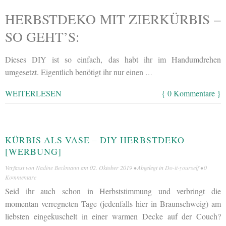
HERBSTDEKO MIT ZIERKÜRBIS –
SO GEHT’S:
Dieses DIY ist so einfach, das habt ihr im Handumdrehen
umgesetzt. Eigentlich benötigt ihr nur einen
…
WEITERLESEN
{ 0 Kommentare }
KÜRBIS ALS VASE – DIY HERBSTDEKO
[WERBUNG]
Verfasst von
Nadine Beckmann
am
02. Oktober 2019
• Abgelegt in
Do-it-yourself
•
0
Kommentare
Seid ihr auch schon in Herbststimmung und verbringt die
momentan verregneten Tage (jedenfalls hier in Braunschweig) am
liebsten eingekuschelt in einer warmen Decke auf der Couch?