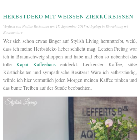
HERBSTDEKO MIT WEISSEN ZIERKÜRBISSEN
Verfasst von
Nadine Beckmann
am
17. September 2017
• Abgelegt in
Einrichtung
•
4
Kommentare
Wer sich schon etwas länger auf Stylish Living herumtreibt, weiß,
dass ich meine Herbstdeko lieber schlicht mag. Letzten Freitag war
ich in Braunschweig shoppen und habe mal eben so nebenbei das
tolle
Kapai Kaffeehaus
entdeckt. Leckerster Kaffee, süße
Köstlichkeiten und sympathische Besitzer! Wäre ich selbstständig,
würde ich hier vermutlich jeden Morgen meinen Kaffee trinken und
das bunte Treiben auf der Straße beobachten.