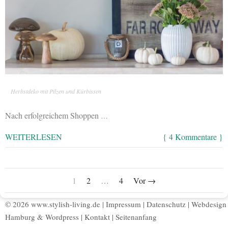
Herbstdeko mit Pilzen und Kürbissen
Nach erfolgreichem Shoppen
…
WEITERLESEN
{ 4 Kommentare }
1
2
…
4
Vor →
© 2026 www.stylish-living.de |
Impressum
|
Datenschutz
|
Webdesign
Hamburg
&
Wordpress
|
Kontakt
|
Seitenanfang