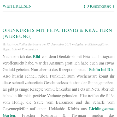
WEITERLESEN
{ 0 Kommentare }
OFENKÜRBIS MIT FETA, HONIG & KRÄUTERN
[WERBUNG]
Verfasst von
Nadine Beckmann
am
17. September 2018
• Abgelegt in
Küchengeflüster
,
Vegetarisch
•
0 Kommentare
Bild
Nachdem ich das
von dem Ofenkürbis mit Feta auf Instagram
veröffentlicht habe, war der Ansturm groß! Ich habe euch um etwas
Schön bei Dir
Geduld gebeten. Nun aber ist das Rezept online auf
.
Also huscht schnell rüber. Pünktlich zum Wochenstart könnt ihr
diese schnell zubereitete Geschmacksexplosion der Sinne genießen.
Es gibt ja einige Rezepte vom Ofenkürbis mit Feta im Netz, aber ich
habe die für mich perfekte Variante gefunden. Hier treffen die Süße
vom Honig, die Säure vom Balsamico und die Schärfe vom
Lieblingsomas
Cayennepfeffer auf einen Hokkaido Kürbis aus
Garten
. Frischer Rosmarin & Thymian runden das