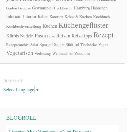
Hamburg
Gewinnspiel
Hähnchen
Garten
Gemüse
Hackfleisch
Interieur
Interior
Italien
Karotten
Kekse & Kuchen
Kochbuch
Küchengeflüster
Kuchen
Kochbuchvorstellung
Rezept
Pasta
Reisen
Reisetipps
Kürbis
Nudeln
Pilze
Spargel
Suppe
Südtirol
Rezeptearchiv
Salat
Tischdeko
Vegan
Vegetarisch
Zucchini
Weihnachten
Verlosung
TRANSLATE
Select Language
▼
BLOGROLL
Limetten-Minz-Vinaigrette (Caipi-Dressing)