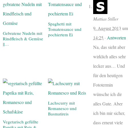
Mattias Stiller
Spaghetti mit
9. August 2013
um
Tomatensauce und
Gebratene Nudeln mit
pochiertem Ei
14:25
·
Antworten
Rindfleisch & Gemüse
||…
Na, das sieht aber
wirklich alles sehr
lecker aus… Und
für den heutigen
Fototermin
wünsche ich dir
Lachscurry mit
alles Gute. Aber
Romanesco und
ich bin mir sicher,
Basmatireis
Vegetarisch gefüllte
dass erneut viele
Paprika mit Reis &