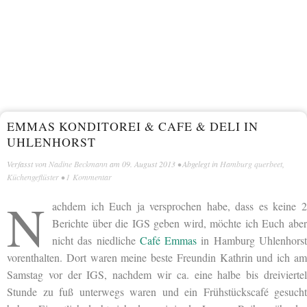
EMMAS KONDITOREI & CAFE & DELI IN
UHLENHORST
Verfasst von
Nadine Beckmann
am
09. August 2013
• Abgelegt in
Hamburg querbeet
,
Küchengeflüster
•
1 Kommentar
N
achdem ich Euch ja versprochen habe, dass es keine 2
Berichte über die IGS geben wird, möchte ich Euch aber
nicht das niedliche
Café Emmas
in Hamburg Uhlenhors
vorenthalten. Dort waren meine beste Freundin Kathrin und ich am
Samstag vor der IGS, nachdem wir ca. eine halbe bis dreiviertel
Stunde zu fuß unterwegs waren und ein Frühstückscafé gesucht