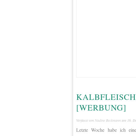
KALBFLEISCH
[WERBUNG]
Verfasst von
Nadine Beckmann
am
16. D
Letzte Woche habe ich eine