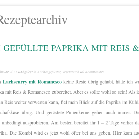
Rezeptearchiv
 GEFÜLLTE PAPRIKA MIT REIS 
ebruar 2021
• Abgelegt in
Küchengeflüster
,
Vegetarisch
•
0 Kommentare
Lachscurry mit Romanesco
en
keine Reste übrig gehabt, hätte ich wa
ika mit Reis & Romanesco zubereitet. Aber es sollte wohl so sein! Als i
 Reis weiter verwerten kann, fiel mein Blick auf die Paprika im Kühls
chafskäse übrig. Und geröstete Pinienkerne gehen auch immer. Die
r unbedingt ausprobieren. Am besten bereitet ihr 1 – 2 Tage vorher d
rika. Die Kombi wird es jetzt wohl öfter bei uns geben. Hier kam a