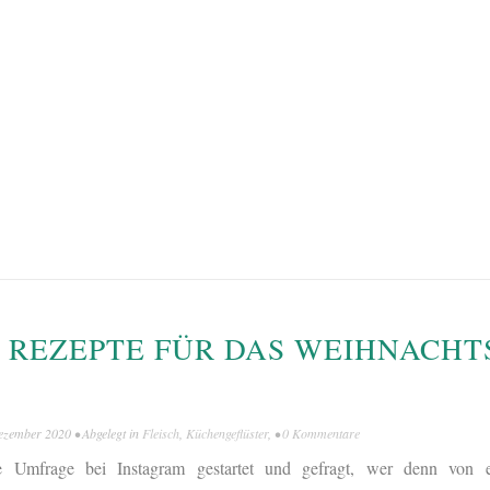
 REZEPTE FÜR DAS WEIHNACH
ezember 2020
• Abgelegt in
Fleisch
,
Küchengeflüster
, •
0 Kommentare
 Umfrage bei Instagram gestartet und gefragt, wer denn von 