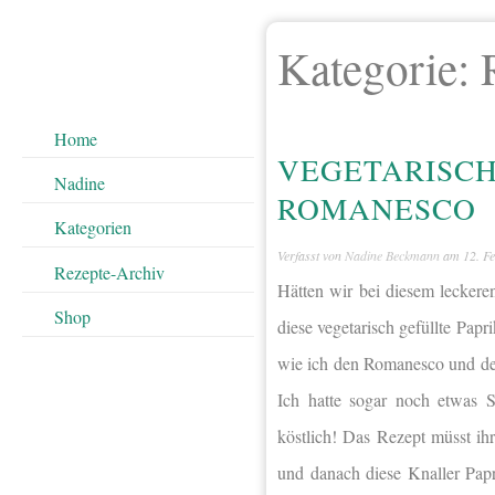
Kategorie:
Home
VEGETARISCH
Nadine
ROMANESCO
Kategorien
Verfasst von
Nadine Beckmann
am
12. F
Rezepte-Archiv
Hätten wir bei diesem lecker
Shop
diese vegetarisch gefüllte Papr
wie ich den Romanesco und den
Ich hatte sogar noch etwas S
köstlich! Das Rezept müsst ih
und danach diese Knaller Pap