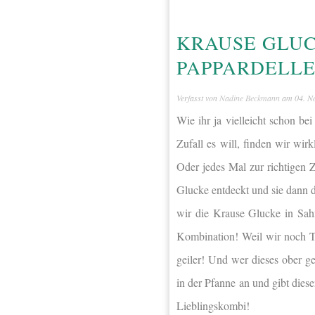
KRAUSE GLUC
PAPPARDELL
Verfasst von
Nadine Beckmann
am
04. N
Wie ihr ja vielleicht schon be
Zufall es will, finden wir wi
Oder jedes Mal zur richtigen 
Glucke entdeckt und sie dann d
wir die Krause Glucke in Sah
Kombination! Weil wir noch T
geiler! Und wer dieses ober ge
in der Pfanne an und gibt die
Lieblingskombi!