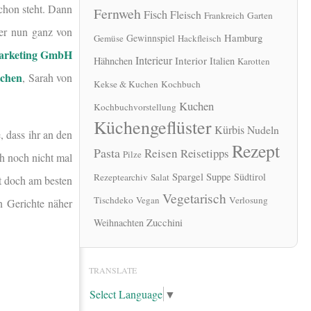
chon steht. Dann
Fernweh
Fisch
Fleisch
Frankreich
Garten
er nun ganz von
Hamburg
Gewinnspiel
Gemüse
Hackfleisch
arketing GmbH
Interieur
Interior
Hähnchen
Italien
Karotten
tchen
, Sarah von
Kekse & Kuchen
Kochbuch
Kuchen
Kochbuchvorstellung
Küchengeflüster
Kürbis
Nudeln
, dass ihr an den
Rezept
Pasta
Reisen
Reisetipps
Pilze
h noch nicht mal
Spargel
Suppe
Südtirol
Rezeptearchiv
Salat
et doch am besten
Vegetarisch
Tischdeko
Vegan
Verlosung
en Gerichte näher
Zucchini
Weihnachten
TRANSLATE
Select Language
▼