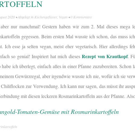
RTOFFELN
ugust 2020
• Abgelegt in
Küchengeflüster
,
Vegan
•
0 Kommentare
, aber nur manchmal! Gestern haben wir zum 2. Mal dieses mega l
rtoffeln gegessen. Beim ersten Mal wusste ich schon, das muss ich 
. Ich esse ja selten vegan, meist eher vegetarisch. Hier allerdings fe
Rezept von Krautkopf
nfach so genial! Inspiriert hat mich dieses
. F
o habe ich überlegt, einfach alles in einer Pfanne zuzubereiten. Schon
einem Gewürzregal, aber irgendwie wusste ich nie, wofür ich sie ver
t Chiliflocken zur Verwendung. Ich kann nur sagen, das müsst ihr ausp
Verbindung mit diesen leckeren Rosmarinkartoffeln aus der Pfanne. Als
nkartoffeln