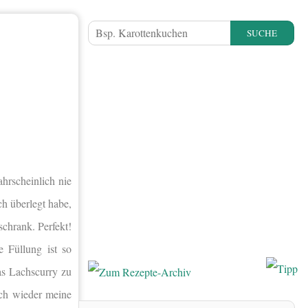
SUCHE
&
hrscheinlich nie
ch überlegt habe,
chrank. Perfekt!
 Füllung ist so
as Lachscurry zu
uch wieder meine