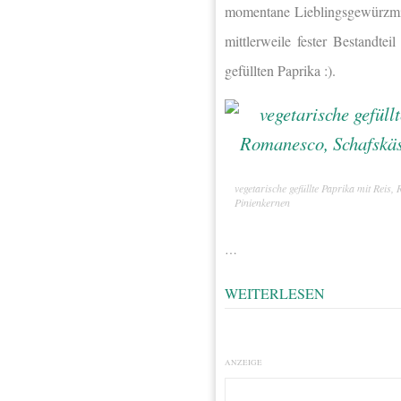
momentane Lieblingsgewürzm
mittlerweile fester Bestandt
gefüllten Paprika :).
vegetarische gefüllte Paprika mit Reis
Pinienkernen
…
WEITERLESEN
ANZEIGE