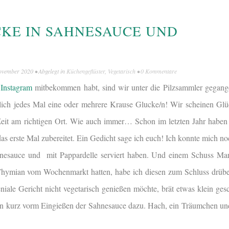
KE IN SAHNESAUCE UND
E
ovember 2020
• Abgelegt in
Küchengeflüster
,
Vegetarisch
•
0 Kommentare
i
Instagram
mitbekommen habt, sind wir unter die Pilzsammler gegang
rklich jedes Mal eine oder mehrere Krause Glucke/n! Wir scheinen Glüc
Zeit am richtigen Ort. Wie auch immer… Schon im letzten Jahr haben
as erste Mal zubereitet. Ein Gedicht sage ich euch! Ich konnte mich no
nesauce und mit Pappardelle serviert haben. Und einem Schuss Mar
hymian vom Wochenmarkt hatten, habe ich diesen zum Schluss drübe
niale Gericht nicht vegetarisch genießen möchte, brät etwas klein ge
sen kurz vorm Eingießen der Sahnesauce dazu. Hach, ein Träumchen un