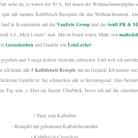
nd siehe da, es waren nur 50 %, bei denen der Weihnachtsmenüplan s
 spät mit meinen Kalbfleisch Rezepten für das Weihnachtsmenü. Ab
VanDrie Group
Seidl PR & M
 fand in Kooperation mit der
und der
malteski
Seidl 4.0 „Meat Lovers“ statt. Mit on board waren Malte von
Gernekochen
LelaLecker
von
und Daniela von
.
 gegeben und 5 mega leckere Gerichte zubereitet. Und weil ich möchte
5 Kalbfleisch Rezepte
be ich heute alle
mit im Gepäck!
Ich könnte euc
leckerste Gericht ist. Sie schmecken alle so hervorragend. Also bereit
en Tag sein ;). Hier ein kurzer Überblick, bevor ich auf die einzeln
Tatar vom Kalbsfilet
•
Bratapfel mit gebratenen Kalbsleberstreifen
•
Kalbfleisch-Cannelloni
•