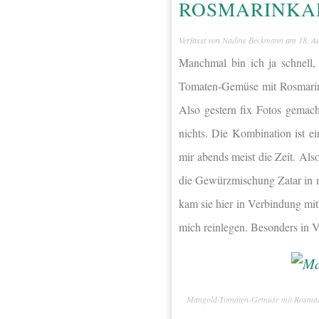
ROSMARINKA
Verfasst von
Nadine Beckmann
am
18. A
Manchmal bin ich ja schnell
Tomaten-Gemüse mit Rosmarinka
Also gestern fix Fotos gemacht
nichts. Die Kombination ist ei
mir abends meist die Zeit. Als
die Gewürzmischung Zatar in m
kam sie hier in Verbindung mi
mich reinlegen. Besonders in 
Mangold-Tomaten-Gemüse mit Rosmari