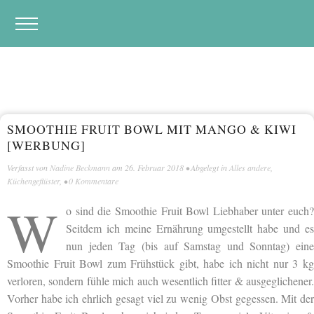
SMOOTHIE FRUIT BOWL MIT MANGO & KIWI
[WERBUNG]
Verfasst von
Nadine Beckmann
am
26. Februar 2018
• Abgelegt in
Alles andere
,
Küchengeflüster
, •
0 Kommentare
W
o sind die Smoothie Fruit Bowl Liebhaber unter euch?
Seitdem ich meine Ernährung umgestellt habe und es
nun jeden Tag (bis auf Samstag und Sonntag) eine
Smoothie Fruit Bowl zum Frühstück gibt, habe ich nicht nur 3 kg
verloren, sondern fühle mich auch wesentlich fitter & ausgeglichener.
Vorher habe ich ehrlich gesagt viel zu wenig Obst gegessen. Mit der