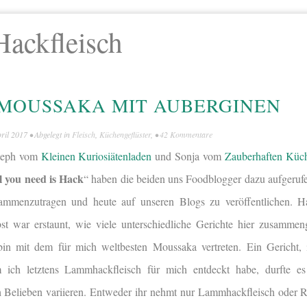
Hackfleisch
MOUSSAKA MIT AUBERGINEN
pril 2017
• Abgelegt in
Fleisch
,
Küchengeflüster
, •
42 Kommentare
Steph vom
Kleinen Kuriosiätenladen
und
Sonja vom
Zauberhaften Küc
l you need is Hack
“ haben die beiden uns Foodblogger dazu aufgerufe
ammenzutragen und heute auf unseren Blogs zu veröffentlichen. Ha
lbst war erstaunt, wie viele unterschiedliche Gerichte hier zusamm
 bin mit dem für mich weltbesten Moussaka vertreten. Ein Gericht,
 ich letztens Lammhackfleisch für mich entdeckt habe, durfte es
 Belieben variieren. Entweder ihr nehmt nur Lammhackfleisch oder R