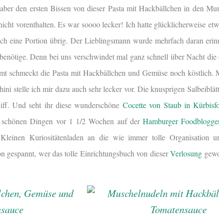
h aber den ersten Bissen von dieser Pasta mit Hackbällchen in den M
nicht vorenthalten. Es war soooo lecker! Ich hatte glücklicherweise e
h eine Portion übrig. Der Lieblingsmann wurde mehrfach daran erinne
benötige. Denn bei uns verschwindet mal ganz schnell über Nacht die 
mt schmeckt die Pasta mit Hackbällchen und Gemüse noch köstlich.
hini stelle ich mir dazu auch sehr lecker vor. Die knusprigen Salbeibl
iff. Und seht ihr diese wunderschöne
Cocette von Staub in Kürbisf
n schönen Dingen vor 1 1/2 Wochen auf der
Hamburger Foodblogger
leinen Kuriositätenladen an die wie immer tolle Organisation 
on gespannt, wer das tolle Einrichtungsbuch von dieser
Verlosung
gewo