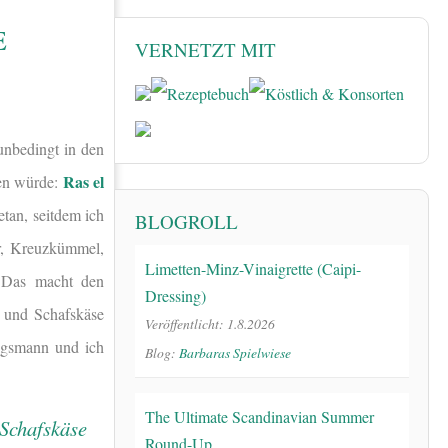
E
VERNETZT MIT
unbedingt in den
Ras el
den würde:
tan, seitdem ich
BLOGROLL
er, Kreuzkümmel,
Limetten-Minz-Vinaigrette (Caipi-
. Das macht den
Dressing)
 und Schafskäse
Veröffentlicht: 1.8.2026
ngsmann und ich
Blog:
Barbaras Spielwiese
The Ultimate Scandinavian Summer
Round-Up