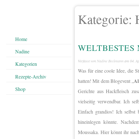
Kategorie:
Home
WELTBESTES 
Nadine
Verfasst von
Nadine Beckmann
am
04. A
Kategorien
Was für eine coole Idee, die 
Rezepte-Archiv
Al
hatten! Mit dem Blogevent „
Shop
Gerichte aus Hackfleisch zus
vielseitig verwendbar. Ich se
Einfach grandios! Ich selbst
hineinlegen könnte. Nachdem
Moussaka. Hier könnt ihr nach