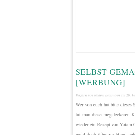
SELBST GEMA
[WERBUNG]
Verfasst von
Nadine Beckmann
am
20. F
Wer von euch hat bitte dieses 
tut man diese megaleckeren K
wieder ein Rezept von Yotam
wohl doch öfter zur Hand neh