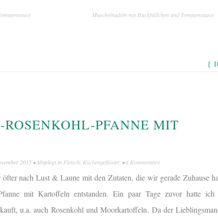
Tomatensauce
Muschelnudeln mit Hackbällchen und Tomatensauce
{ 
-ROSENKOHL-PFANNE MIT
ovember 2015
• Abgelegt in
Fleisch
,
Küchengeflüster
, •
4 Kommentare
er öfter nach Lust & Laune mit den Zutaten, die wir gerade Zuhause ha
-Pfanne mit Kartoffeln entstanden. Ein paar Tage zuvor hatte ic
auft, u.a. auch Rosenkohl und Moorkartoffeln. Da der Lieblingsmann