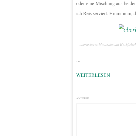
oder eine Mischung aus beide
ich Reis serviert. Hmmmmm, die
oberleckeres Moussaka mit Hackfleisc
…
WEITERLESEN
ANZEIGE