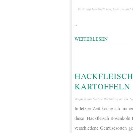
Pasta mit Hackbällchen, Gemüse und 
…
WEITERLESEN
HACKFLEISCH
KARTOFFELN
Verfasst von
Nadine Beckmann
am
08. N
In letzter Zeit koche ich imm
diese Hackfleisch-Rosenkohl
verschiedene Gemüsesorten gek