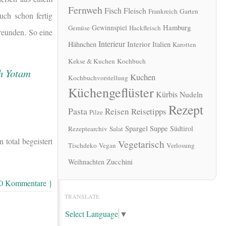
Fernweh
Fisch
Fleisch
Frankreich
Garten
uch schon fertig
Hamburg
Gewinnspiel
Gemüse
Hackfleisch
Freunden. So eine
Interieur
Interior
Hähnchen
Italien
Karotten
Kekse & Kuchen
Kochbuch
Kuchen
Kochbuchvorstellung
Küchengeflüster
Kürbis
Nudeln
Rezept
Pasta
Reisen
Reisetipps
Pilze
Spargel
Suppe
Südtirol
Rezeptearchiv
Salat
 total begeistert
Vegetarisch
Tischdeko
Vegan
Verlosung
Zucchini
Weihnachten
 0 Kommentare }
TRANSLATE
Select Language
▼