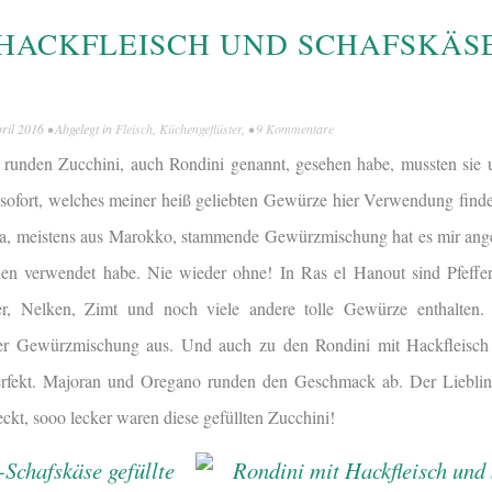
 HACKFLEISCH UND SCHAFSKÄS
pril 2016
• Abgelegt in
Fleisch
,
Küchengeflüster
, •
9 Kommentare
en runden Zucchini, auch Rondini genannt, gesehen habe, mussten sie 
 sofort, welches meiner heiß geliebten Gewürze hier Verwendung fin
ka, meistens aus Marokko, stammende Gewürzmischung hat es mir ange
ellen verwendet habe. Nie wieder ohne! In Ras el Hanout sind Pfeff
r, Nelken, Zimt und noch viele andere tolle Gewürze enthalten
ser Gewürzmischung aus. Und auch zu den Rondini mit Hackfleisch
perfekt. Majoran und Oregano runden den Geschmack ab. Der Liebli
ckt, sooo lecker waren diese gefüllten Zucchini!