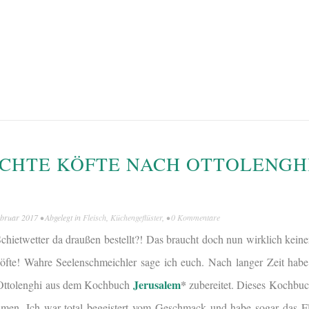
CHTE KÖFTE NACH OTTOLENGH
ebruar 2017
• Abgelegt in
Fleisch
,
Küchengeflüster
, •
0 Kommentare
Schietwetter da draußen bestellt?! Das braucht doch nun wirklich kein
öfte! Wahre Seelenschmeichler sage ich euch. Nach langer Zeit habe
Jerusalem
*
 Ottolenghi aus dem Kochbuch
zubereitet. Dieses Kochbuch
men. Ich war total begeistert vom Geschmack und habe sogar das F