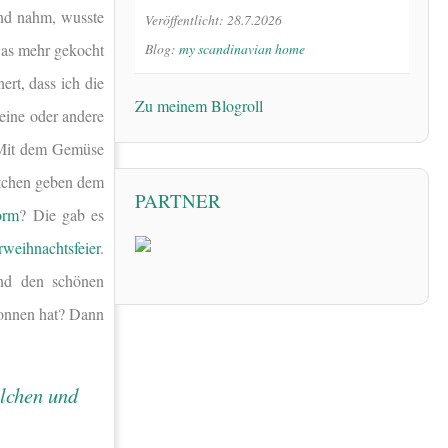
und nahm, wusste
Veröffentlicht: 28.7.2026
twas mehr gekocht
Blog:
my scandinavian home
rt, dass ich die
Zu meinem Blogroll
eine oder andere
 Mit dem Gemüse
ättchen geben dem
PARTNER
orm
? Die gab es
weihnachtsfeier
.
und den schönen
nnen hat? Dann