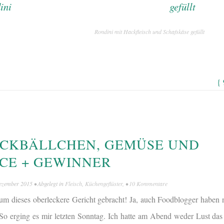
Rondini mit Hackfleisch und Schafskäse gefüllt
{
ACKBÄLLCHEN, GEMÜSE UND
CE + GEWINNER
ezember 2015
• Abgelegt in
Fleisch
,
Küchengeflüster
, •
10 Kommentare
h um dieses oberleckere Gericht gebracht! Ja, auch Foodblogger haben
. So erging es mir letzten Sonntag. Ich hatte am Abend weder Lust da