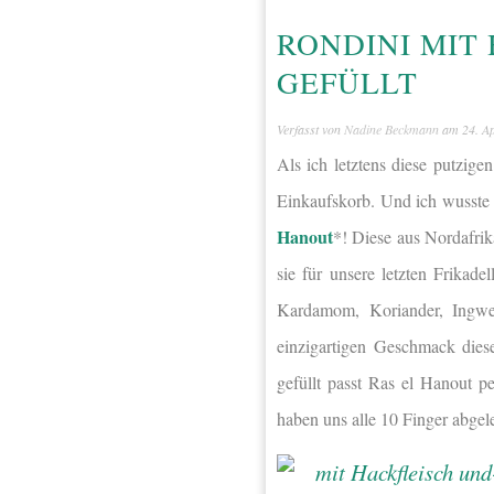
RONDINI MIT
GEFÜLLT
Verfasst von
Nadine Beckmann
am
24. A
Als ich letztens diese putzig
Einkaufskorb. Und ich wusste
Hanout
*! Diese aus Nordafri
sie für unsere letzten Frikad
Kardamom, Koriander, Ingwe
einzigartigen Geschmack die
gefüllt passt Ras el Hanout 
haben uns alle 10 Finger abgele