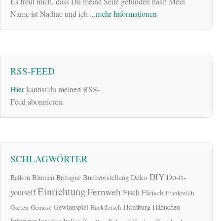
Es freut mich, dass Du meine Seite gefunden hast! Mein
Name ist Nadine und ich
...mehr Informationen
RSS-FEED
Hier
kannst du meinen RSS-
Feed abonnieren.
SCHLAGWÖRTER
DIY
Do-it-
Deko
Balkon
Blumen
Bretagne
Buchvorstellung
Einrichtung
Fernweh
yourself
Fisch
Fleisch
Frankreich
Hamburg
Gewinnspiel
Hähnchen
Garten
Gemüse
Hackfleisch
Interieur
Interior