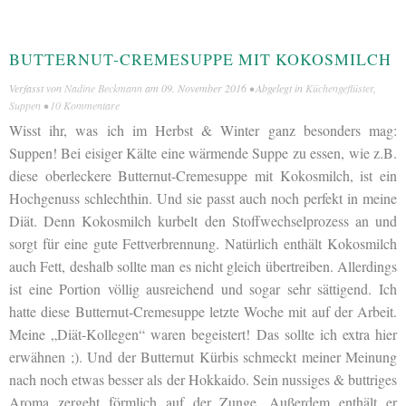
BUTTERNUT-CREMESUPPE MIT KOKOSMILCH
Verfasst von
Nadine Beckmann
am
09. November 2016
• Abgelegt in
Küchengeflüster
,
Suppen
•
10 Kommentare
Wisst ihr, was ich im Herbst & Winter ganz besonders mag:
Suppen! Bei eisiger Kälte eine wärmende Suppe zu essen, wie z.B.
diese oberleckere Butternut-Cremesuppe mit Kokosmilch, ist ein
Hochgenuss schlechthin. Und sie passt auch noch perfekt in meine
Diät. Denn Kokosmilch kurbelt den Stoffwechselprozess an und
sorgt für eine gute Fettverbrennung. Natürlich enthält Kokosmilch
auch Fett, deshalb sollte man es nicht gleich übertreiben. Allerdings
ist eine Portion völlig ausreichend und sogar sehr sättigend. Ich
hatte diese Butternut-Cremesuppe letzte Woche mit auf der Arbeit.
Meine „Diät-Kollegen“ waren begeistert! Das sollte ich extra hier
erwähnen ;). Und der Butternut Kürbis schmeckt meiner Meinung
nach noch etwas besser als der Hokkaido. Sein nussiges & buttriges
Aroma zergeht förmlich auf der Zunge. Außerdem enthält er