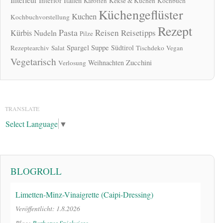
Italien
Karotten
Kekse & Kuchen
Kochbuch
Küchengeflüster
Kuchen
Kochbuchvorstellung
Rezept
Pasta
Reisen
Reisetipps
Kürbis
Nudeln
Pilze
Spargel
Suppe
Südtirol
Rezeptearchiv
Salat
Tischdeko
Vegan
Vegetarisch
Zucchini
Weihnachten
Verlosung
TRANSLATE
Select Language
▼
BLOGROLL
Limetten-Minz-Vinaigrette (Caipi-Dressing)
Veröffentlicht: 1.8.2026
Blog:
Barbaras Spielwiese