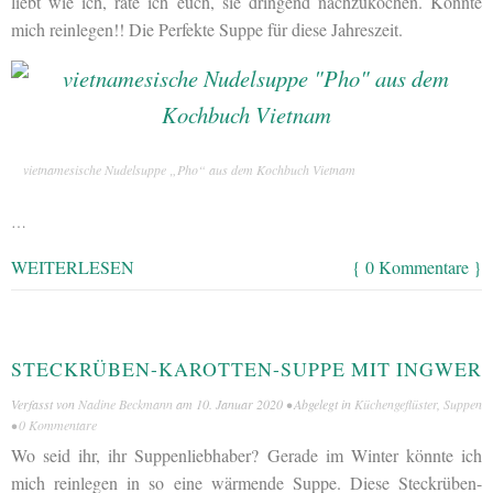
liebt wie ich, rate ich euch, sie dringend nachzukochen. Könnte
mich reinlegen!! Die Perfekte Suppe für diese Jahreszeit.
vietnamesische Nudelsuppe „Pho“ aus dem Kochbuch Vietnam
…
WEITERLESEN
{ 0 Kommentare }
STECKRÜBEN-KAROTTEN-SUPPE MIT INGWER
Verfasst von
Nadine Beckmann
am
10. Januar 2020
• Abgelegt in
Küchengeflüster
,
Suppen
•
0 Kommentare
Wo seid ihr, ihr Suppenliebhaber? Gerade im Winter könnte ich
mich reinlegen in so eine wärmende Suppe. Diese Steckrüben-