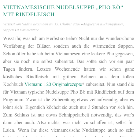
VIETNAMESISCHE NUDELSUPPE „PHO BÒ“
MIT RINDFLEISCH
Verfasst von
Nadine Beckmann
am
15. Oktober 2020
• Abgelegt in
Küchengeflüster
,
Suppen
•
0 Kommentare
Wisst ihr, was ich am Herbst so liebe? Nicht nur die wunderschöne
Verfärbung der Blätter, sondern auch die wärmenden Suppen.
Schon öfter habe ich beim Vietnamesen eine leckere Pho gegessen,
aber sie noch nie selbst zubereitet. Das sollte sich vor ein paar
Tagen ändern. Letztes Wochenende hatten wir schon ganz
köstliches Rindfleisch mit grünen Bohnen aus dem tollen
Kochbuch
Vietnam: 120 Originalrezepte
* zubereitet. Nun stand die
für Vietnam typische Nudelsuppe Pho Bò mit Rindfleisch auf dem
Programm. Zwar ist die Zubereitung etwas zeitaufwendig, aber es
lohnt sich! Eigentlich köchelt sie auch nur 3 Stunden vor sich hin.
Zum Schluss ist nur etwas Schnippelarbeit notwendig, das war’s
dann aber auch. Also nichts, was nicht zu schaffen ist, selbst für
Laien. Wenn ihr diese vietnamesische Nudelsuppe auch so sehr