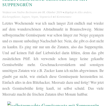
SUPPENGRÜN
Verfasst von
Nadine Beckmann
am
08. Oktober 2019
• Abgelegt in
Alles andere
,
Küchengeflüster
,
Suppen
,
Vegan
,
Vegetarisch
•
0 Kommentare
Letztes Wochenende war ich nach langer Zeit endlich mal wieder
auf dem wunderschönen Altstadtmarkt in Braunschweig. Meine
selbstgemachte Gemüsepaste war schon länger zur Neige gegangen
und es musste unbedingt Nachschub her. Nein, die gibt es dort nicht
zu kaufen. Es ging mir nur um die Zutaten, also das Suppengrün.
Und auf keinen Fall darf Liebstöckel darin fehlen, denn das gibt
zusätzlichen Pfiff. Ich verwende schon lange keine gekaufte
Gemüsebrühe mehr. Geschmacksverstärkern und sonstigen
unnötigen Zutaten wie z.B. Zucker kann ich nichts abgewinnen. Ihr
glaubt gar nicht, wie einfach diese Gemüsepaste herzustellen ist.
Einfach alles in den Blitzhacker, Meersalz dazu und fertig! Wer jetzt
noch Gemüsebrühe fertig kauft, ist selbst schuld. Das viele
Meersalz macht die frischen Zutaten über Monate haltbar.