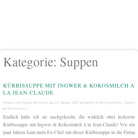
Kategorie:
Suppen
KÜRBISSUPPE MIT INGWER & KOKOSMILCH À
LA JEAN-CLAUDE
Verfasst von
Nadine Beckmann
am
22. Januar 2021
• Abgelegt in
Küchengeflüster
,
Suppen
•
0 Kommentare
Endlich habe ich sie nachgekocht, die wirklich ober leckerste
Kürbissuppe mit Ingwer & Kokosmilch à la Jean-Claude! Vor ein
paar Jahren kam mein Ex-Chef mit dieser Kürbissuppe in die Firma