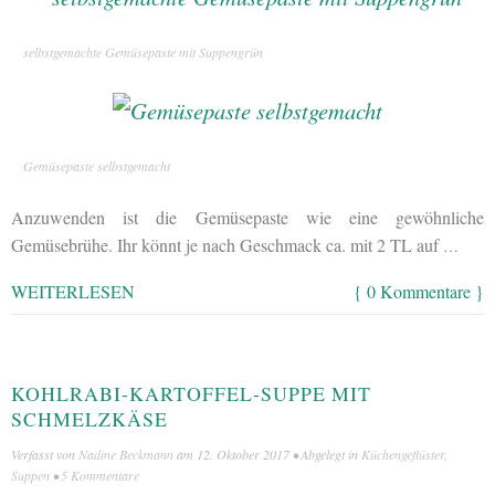
selbstgemachte Gemüsepaste mit Suppengrün
Gemüsepaste selbstgemacht
Anzuwenden ist die Gemüsepaste wie eine gewöhnliche
Gemüsebrühe. Ihr könnt je nach Geschmack ca. mit 2 TL auf
…
WEITERLESEN
{ 0 Kommentare }
KOHLRABI-KARTOFFEL-SUPPE MIT
SCHMELZKÄSE
Verfasst von
Nadine Beckmann
am
12. Oktober 2017
• Abgelegt in
Küchengeflüster
,
Suppen
•
5 Kommentare