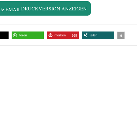
DRUCKVERSION ANZEIGEN
teilen
merken
teilen
369