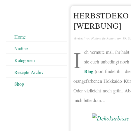
HERBSTDEKO 
[WERBUNG]
Home
Verfasst von
Nadine Beckmann
am
19. O
I
Nadine
ch vermute mal, ihr habt
Kategorien
sie euch unbedingt noch
Blog
(dort findet ihr di
Rezepte-Archiv
orangefarbenen Hokkaido Kürb
Shop
Oder vielleicht noch grün. Ab
mich bitte dran…