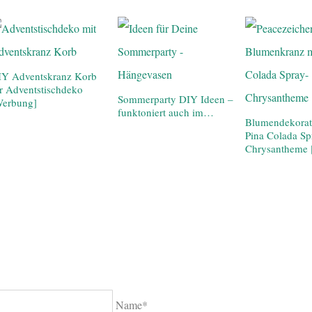
IY Adventskranz Korb
r Adventstischdeko
Sommerparty DIY Ideen –
Werbung]
funktoniert auch im…
Blumendekorati
Pina Colada Sp
Chrysantheme 
Name*