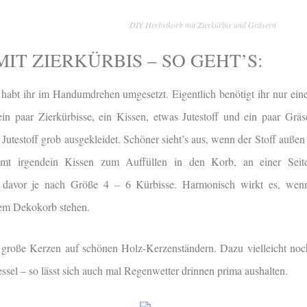
DIY Herbstkorb mit Zierkürbis und Gräsern
IT ZIERKÜRBIS – SO GEHT’S:
s habt ihr im Handumdrehen umgesetzt. Eigentlich benötigt ihr nur ei
ein paar Zierkürbisse, ein Kissen, etwas Jutestoff und ein paar Gräse
utestoff grob ausgekleidet. Schöner sieht’s aus, wenn der Stoff auße
 irgendein Kissen zum Auffüllen in den Korb, an einer Seite
 davor je nach Größe 4 – 6 Kürbisse. Harmonisch wirkt es, wen
em Dekokorb stehen.
n große Kerzen auf schönen Holz-Kerzenständern. Dazu vielleicht noch
ssel – so lässt sich auch mal Regenwetter drinnen prima aushalten.