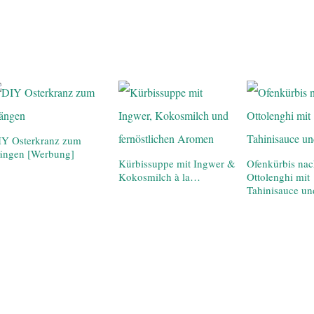
IY Osterkranz zum
ängen [Werbung]
Kürbissuppe mit Ingwer &
Ofenkürbis na
Kokosmilch à la…
Ottolenghi mit
Tahinisauce un