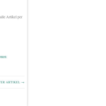
lle Artikel per
onen
TER ARTIKEL →
n