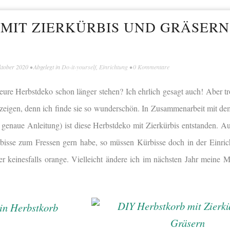
MIT ZIERKÜRBIS UND GRÄSERN
ktober 2020
• Abgelegt in
Do-it-yourself
,
Einrichtung
•
0 Kommentare
 eure Herbstdeko schon länger stehen? Ich ehrlich gesagt auch! Aber t
 zeigen, denn ich finde sie so wunderschön. In Zusammenarbeit mit d
e genaue Anleitung) ist diese Herbstdeko mit Zierkürbis entstanden. A
isse zum Fressen gern habe, so müssen Kürbisse doch in der Einric
er keinesfalls orange. Vielleicht ändere ich im nächsten Jahr meine M