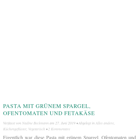
PASTA MIT GRÜNEM SPARGEL,
OFENTOMATEN UND FETAKÄSE
Verfasst von
Nadine Beckmann
am
27. Juni 2019
• Abgelegt in
Alles andere
,
Küchengeflüster
,
Vegetarisch
•
2 Kommentare
Eigentlich war diese Pasta mit grünem Spargel, Ofentomaten und