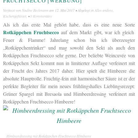
FRUCHTSECCO [WERBUNG]
Verfasst von
Nadine Beckmann
am
12. Mai 2017
• Abgelegt in
Alles andere
,
Küchengeflüster
, •
0 Kommentare
Als ich das erste Mal gehört habe, dass es eine neue Sorte
Rotkäppchen Fruchtsecco
auf dem Markt gibt, war ich gleich
Feuer & Flamme! Jahrelang schon bin ich überzeugter
„Rotkäppchentrinker“ und mag sowohl den Sekt als auch den
Rotkäppchen Fruchtsecco sehr gerne. Der beliebte Weincuvée von
Rotkäppchen Sekt kommt nun in limitierter Auflage verfeinert mit
der Frucht des Jahres 2017 daher. Hier spielt die Himbeere die
absolute Hauptrolle. Fruchtig-fein mit harmonischer Säure ist er der
perfekte Begleiter für mein neues frühlingshaftes Lieblingsrezept:
Grüner Spargel mit Bresaola und Himbeerdressing verfeinert mit
Rotkäppchen Fruchtsecco Himbeere!
Himbeerdressing mit Rotkäppchen Fruchtsecco Himbeere