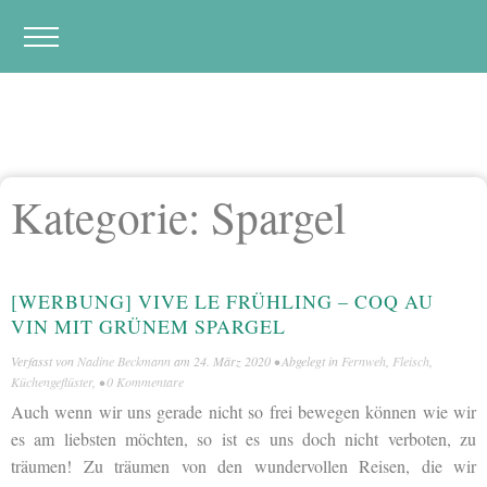
Kategorie:
Spargel
[WERBUNG] VIVE LE FRÜHLING – COQ AU
VIN MIT GRÜNEM SPARGEL
Verfasst von
Nadine Beckmann
am
24. März 2020
• Abgelegt in
Fernweh
,
Fleisch
,
Küchengeflüster
, •
0 Kommentare
Auch wenn wir uns gerade nicht so frei bewegen können wie wir
es am liebsten möchten, so ist es uns doch nicht verboten, zu
träumen! Zu träumen von den wundervollen Reisen, die wir