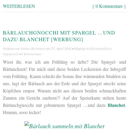
WEITERLESEN
{ 0 Kommentare }
BÄRLAUCHGNOCCHI MIT SPARGEL …UND
DAZU BLANCHET [WERBUNG]
Verfasst von
Nadine Beckmann
am
25. April 2018
• Abgelegt in
Küchengeflüster
,
Vegetarisch
•
0 Kommentare
Wisst ihr, was ich am Frühling so liebe? Die Spargel- und
Bärlauchzeit! Für mich sind diese beiden Leckereien der Inbegriff
vom Frühling. Kaum schickt die Sonne ihre wärmenden Strahlen zu
uns, lugt der Bärlauch aus der Erde und der Spargel streckt seine
Köpfchen empor. Warum nicht aus diesen beiden schmackhaften
Zutaten ein Gericht zaubern?! Auf der Speisekarte stehen heute
Blanchet
Bärlauchgnocchi mit gebratenem Spargel …und dazu
.
Hmmm, sooo lecker!