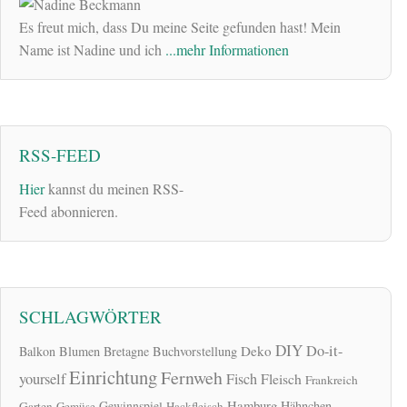
Es freut mich, dass Du meine Seite gefunden hast! Mein
Name ist Nadine und ich
...mehr Informationen
RSS-FEED
Hier
kannst du meinen RSS-
Feed abonnieren.
SCHLAGWÖRTER
DIY
Do-it-
Deko
Balkon
Blumen
Bretagne
Buchvorstellung
Einrichtung
Fernweh
yourself
Fisch
Fleisch
Frankreich
Hamburg
Gewinnspiel
Hähnchen
Garten
Gemüse
Hackfleisch