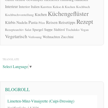
Interieur
Interior
Italien
Karotten
Kekse & Kuchen
Kochbuch
Küchengeflüster
Kuchen
Kochbuchvorstellung
Rezept
Pasta
Reisen
Reisetipps
Kürbis
Nudeln
Pilze
Spargel
Suppe
Südtirol
Rezeptearchiv
Salat
Tischdeko
Vegan
Vegetarisch
Zucchini
Weihnachten
Verlosung
TRANSLATE
Select Language
▼
BLOGROLL
Limetten-Minz-Vinaigrette (Caipi-Dressing)
Veröffentlicht: 1.8.2026