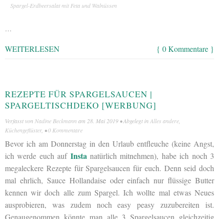
Spargel-Erdbeersalat mit Feta und Walnüssen
…
WEITERLESEN
{ 0 Kommentare }
REZEPTE FÜR SPARGELSAUCEN |
SPARGELTISCHDEKO [WERBUNG]
Verfasst von
Nadine Beckmann
am
28. Mai 2019
• Abgelegt in
Alles andere
,
Küchengeflüster
, •
0 Kommentare
Bevor ich am Donnerstag in den Urlaub entfleuche (keine Angst,
Insta
ich werde euch auf
natürlich mitnehmen), habe ich noch 3
megaleckere Rezepte für Spargelsaucen für euch. Denn seid doch
mal ehrlich, Sauce Hollandaise oder einfach nur flüssige Butter
kennen wir doch alle zum Spargel. Ich wollte mal etwas Neues
ausprobieren, was zudem noch easy peasy zuzubereiten ist.
Genaugenommen könnte man alle 3 Spargelsaucen gleichzeitig