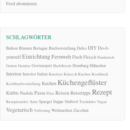
Feed abonnieren.
SCHLAGWÖRTER
DIY
Do-it-
Deko
Balkon
Blumen
Bretagne
Buchvorstellung
Einrichtung
Fernweh
yourself
Fisch
Fleisch
Frankreich
Hamburg
Gewinnspiel
Hähnchen
Garten
Gemüse
Hackfleisch
Interieur
Interior
Italien
Karotten
Kekse & Kuchen
Kochbuch
Küchengeflüster
Kuchen
Kochbuchvorstellung
Rezept
Pasta
Reisen
Reisetipps
Kürbis
Nudeln
Pilze
Spargel
Suppe
Südtirol
Rezeptearchiv
Salat
Tischdeko
Vegan
Vegetarisch
Zucchini
Weihnachten
Verlosung