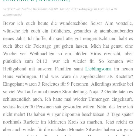
Verfasst von
Nadine Beckmann
am
08. Januar 2017
• Abgelegt in
Fernweh
•
10
Kommentare
Bevor ich euch heute die wunderschöne Seiser Alm vorstelle,
wünsche ich euch ein fröhliches, gesundes & atemberaubendes
neues Jahr! Ich hoffe, ihr seid alle gut reingerutscht und habt es
euch über die Feiertage gut gehen lassen. Mich hat genau eine
Woche vor Weihnachten so ein blöder Virus erwischt, aber
pünktlich zum 24.12. war ich wieder fit. So konnten wir
Heiligabend mit unseren Familien samt
Lieblingsoma
im neuen
Haus verbringen. Und was wäre da angebrachter als Raclette?
Eingeplant waren 3 Raclettes für 9 Personen. Allerdings streikte bei
so viel Watt auf einmal unsere Stromleitung. Naja, 2 Geräte taten es
schlussendlich auch. Ich hatte mal wieder Unmengen eingekauft,
sodass locker 30 Personen satt geworden wären. Nein, das lerne ich
nicht mehr! Da haben wir ganz spontan beschlossen, 2 Tage später
nochmals Raclette im kleineren Kreis zu machen. Jetzt reicht es
aber auch wieder für die nächsten Monate. Silvester haben wir ganz