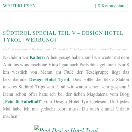
WEITERLESEN
{ 0 Kommentare }
SÜDTIROL SPECIAL TEIL V – DESIGN HOTEL
TYROL [WERBUNG]
Verfasst von
Nadine Beckmann
am
12. April 2017
• Abgelegt in
Fernweh
•
4 Kommentare
Kaltern
Nachdem wir
Adieu gesagt haben, sind wir weiter mit dem
Auto ins wunderschöne Vinschgau nach Partschins gefahren. Nur 8
km westlich von Meran am Fuße der Texelgruppe liegt das
Design Hotel Tyrol
bezaubernde
. Dies sollte die letzte Station
unseres Südtirol Trips sein. Und wir waren schon sehr gespannt!
Denn schon öfter hatte ich bei der lieben Magdalena vom Blog
Fein & Fabelhaft
„
“ vom Design Hotel Tyrol gelesen. Und jedes
Mal habe ich mir gedacht „dort musst Du auch einmal Urlaub
machen“.