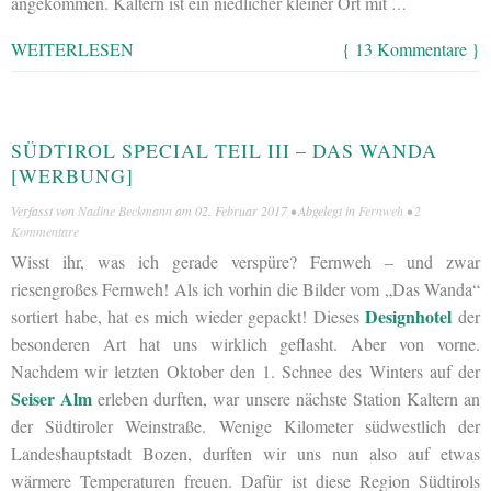
angekommen. Kaltern ist ein niedlicher kleiner Ort mit
…
WEITERLESEN
{ 13 Kommentare }
SÜDTIROL SPECIAL TEIL III – DAS WANDA
[WERBUNG]
Verfasst von
Nadine Beckmann
am
02. Februar 2017
• Abgelegt in
Fernweh
•
2
Kommentare
Wisst ihr, was ich gerade verspüre? Fernweh – und zwar
riesengroßes Fernweh! Als ich vorhin die Bilder vom „Das Wanda“
Designhotel
sortiert habe, hat es mich wieder gepackt! Dieses
der
besonderen Art hat uns wirklich geflasht. Aber von vorne.
Nachdem wir letzten Oktober den 1. Schnee des Winters auf der
Seiser Alm
erleben durften, war unsere nächste Station Kaltern an
der Südtiroler Weinstraße. Wenige Kilometer südwestlich der
Landeshauptstadt Bozen, durften wir uns nun also auf etwas
wärmere Temperaturen freuen. Dafür ist diese Region Südtirols