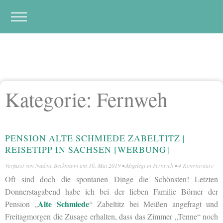
Kategorie:
Fernweh
PENSION ALTE SCHMIEDE ZABELTITZ |
REISETIPP IN SACHSEN [WERBUNG]
Verfasst von
Nadine Beckmann
am
16. Mai 2019
• Abgelegt in
Fernweh
•
4 Kommentare
Oft sind doch die spontanen Dinge die Schönsten! Letzten
Donnerstagabend habe ich bei der lieben Familie Börner der
Alte Schmiede
Pension „
“ Zabeltitz bei Meißen angefragt und
Freitagmorgen die Zusage erhalten, dass das Zimmer „Tenne“ noch