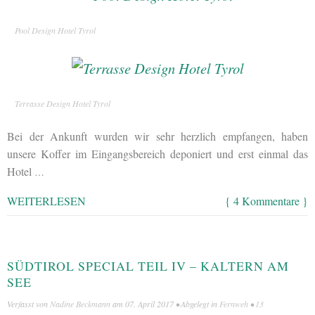
Pool Design Hotel Tyrol
Terrasse Design Hotel Tyrol
Bei der Ankunft wurden wir sehr herzlich empfangen, haben
unsere Koffer im Eingangsbereich deponiert und erst einmal das
Hotel
…
WEITERLESEN
{ 4 Kommentare }
SÜDTIROL SPECIAL TEIL IV – KALTERN AM
SEE
Verfasst von
Nadine Beckmann
am
07. April 2017
• Abgelegt in
Fernweh
•
13