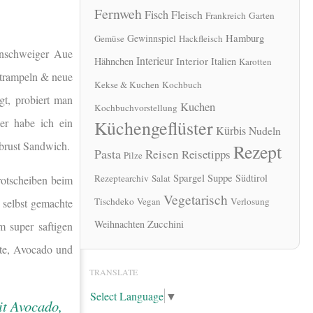
Fernweh
Fisch
Fleisch
Frankreich
Garten
Hamburg
Gewinnspiel
Gemüse
Hackfleisch
unschweiger Aue
Interieur
Interior
Hähnchen
Italien
Karotten
bstrampeln & neue
Kekse & Kuchen
Kochbuch
gt, probiert man
Kuchen
Kochbuchvorstellung
er habe ich ein
Küchengeflüster
Kürbis
Nudeln
nbrust Sandwich.
Rezept
Pasta
Reisen
Reisetipps
Pilze
Spargel
Suppe
Südtirol
Rezeptearchiv
Salat
rotscheiben beim
Vegetarisch
Tischdeko
Vegan
Verlosung
 selbst gemachte
Zucchini
Weihnachten
 super saftigen
ate, Avocado und
.
TRANSLATE
Select Language
▼