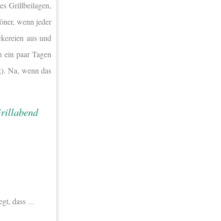
s Grillbeilagen,
öner, wenn jeder
ckereien aus und
n ein paar Tagen
 ;). Na, wenn das
egt, dass
…