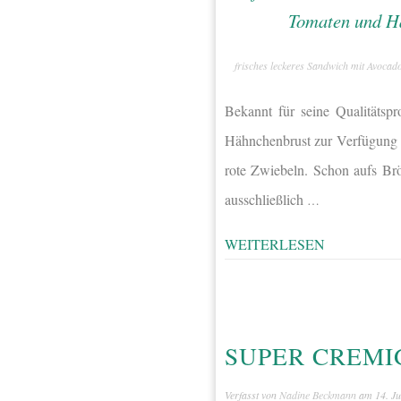
frisches leckeres Sandwich mit Avoca
Bekannt für seine Qualitätsp
Hähnchenbrust zur Verfügung g
rote Zwiebeln. Schon aufs Brö
ausschließlich
…
WEITERLESEN
SUPER CREMI
Verfasst von
Nadine Beckmann
am
14. Ju