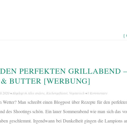
{
 DEN PERFEKTEN GRILLABEND 
S & BUTTER [WERBUNG]
li 2020
• Abgelegt in
Alles andere
,
Küchengeflüster
,
Vegetarisch
•
0 Kommentare
 Wetter? Man schreibt einen Blogpost über Rezepte für den perfekte
d des Shootings schön. Ein lauer Sommerabend wie man sich das vors
aben geschlemmt. Irgendwann bei Dunkelheit gingen die Lampions an.