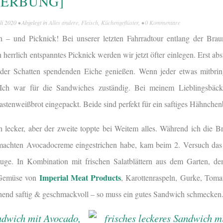
WERBUNG]
li 2020
• Abgelegt in
Alles andere
,
Fleisch
,
Küchengeflüster
, •
0 Kommentare
 – und Picknick! Bei unserer letzten Fahrradtour entlang der Bra
n herrlich entspanntes Picknick werden wir jetzt öfter einlegen. Erst a
der Schatten spendenden Eiche genießen. Wenn jeder etwas mitbrin
 Ich war für die Sandwiches zuständig. Bei meinem Lieblingsbäck
Kastenweißbrot eingepackt. Beide sind perfekt für ein saftiges Hähnche
 lecker, aber der zweite toppte bei Weitem alles. Während ich die B
gemachten Avocadocreme eingestrichen habe, kam beim 2. Versuch das
e. In Kombination mit frischen Salatblättern aus dem Garten, dem
Imperial Meat Products
 Gemüse von
, Karottenraspeln, Gurke, Tom
schend saftig & geschmackvoll – so muss ein gutes Sandwich schmecken