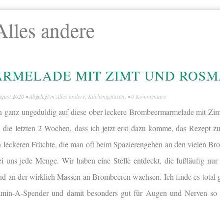
Alles andere
RMELADE MIT ZIMT UND ROSM
ugust 2020
• Abgelegt in
Alles andere
,
Küchengeflüster
, •
0 Kommentare
hon ganz ungeduldig auf diese ober leckere Brombeermarmelade mit Zi
 die letzten 2 Wochen, dass ich jetzt erst dazu komme, das Rezept zu
en leckeren Früchte, die man oft beim Spazierengehen an den vielen Br
 bei uns jede Menge. Wir haben eine Stelle entdeckt, die fußläufig n
nd an der wirklich Massen an Brombeeren wachsen. Ich finde es total g
itamin-A-Spender und damit besonders gut für Augen und Nerven so o