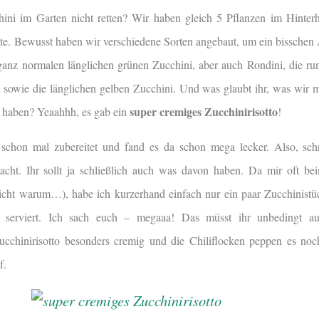
ini im Garten nicht retten? Wir haben gleich 5 Pflanzen im Hinter
rnte. Bewusst haben wir verschiedene Sorten angebaut, um ein bissche
 ganz normalen länglichen grünen Zucchini, aber auch Rondini, die run
 sowie die länglichen gelben Zucchini. Und was glaubt ihr, was wir mi
super cremiges Zucchinirisotto
t haben? Yeaahhh, es gab ein
!
 schon mal zubereitet und fand es da schon mega lecker. Also, sc
cht. Ihr sollt ja schließlich auch was davon haben. Da mir oft be
e nicht warum…), habe ich kurzerhand einfach nur ein paar Zucchinist
 serviert. Ich sach euch – megaaa! Das müsst ihr unbedingt au
ucchinirisotto besonders cremig und die Chiliflocken peppen es noc
f.