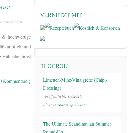
VERNETZT MIT
d Hähnchenbrust
re & hochwertige
üßkartoffeln und
ie Hähnchenbrust
BLOGROLL
Limetten-Minz-Vinaigrette (Caipi-
 0 Kommentare }
Dressing)
Veröffentlicht: 1.8.2026
Blog:
Barbaras Spielwiese
The Ultimate Scandinavian Summer
Round-Up