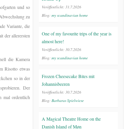
hofgarten und so
Veröffentlicht: 31.7.2026
Blog:
my scandinavian home
n Abwechslung zu
de Variante, die
One of my favourite trips of the year is
t der allerersten
almost here!
Veröffentlicht: 30.7.2026
Blog:
my scandinavian home
hnell die Kamera
im Risotto etwas
Frozen Cheesecake Bites mit
ückchen so in der
Johannisbeeren
sprobieren. Der
Veröffentlicht: 30.7.2026
h mal ordentlich
Blog:
Barbaras Spielwiese
A Magical Theatre Home on the
Danish Island of Møn