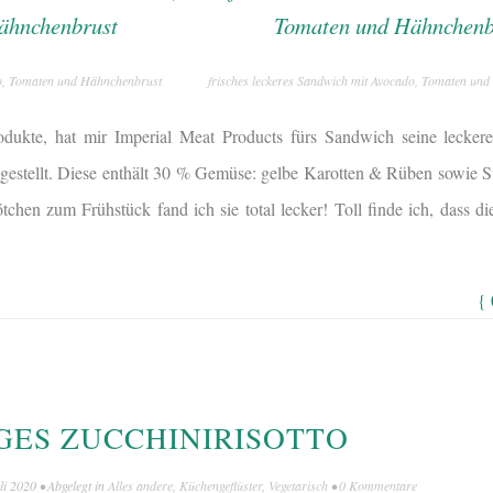
do, Tomaten und Hähnchenbrust
frisches leckeres Sandwich mit Avocado, Tomaten un
rodukte, hat mir Imperial Meat Products fürs Sandwich seine lecke
estellt. Diese enthält 30 % Gemüse: gelbe Karotten & Rüben sowie S
tchen zum Frühstück fand ich sie total lecker! Toll finde ich, dass d
{
GES ZUCCHINIRISOTTO
li 2020
• Abgelegt in
Alles andere
,
Küchengeflüster
,
Vegetarisch
•
0 Kommentare