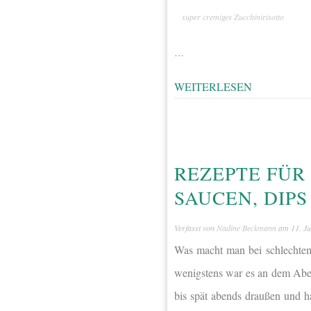
super cremiges Zucchinirisotto
…
WEITERLESEN
REZEPTE FÜR
SAUCEN, DIP
Verfasst von
Nadine Beckmann
am
11. Ju
Was macht man bei schlechtem
wenigstens war es an dem Aben
bis spät abends draußen und h