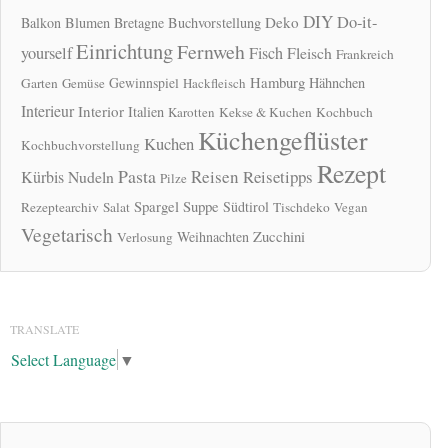
DIY
Do-it-
Deko
Balkon
Blumen
Bretagne
Buchvorstellung
Einrichtung
Fernweh
yourself
Fisch
Fleisch
Frankreich
Hamburg
Gewinnspiel
Hähnchen
Garten
Gemüse
Hackfleisch
Interieur
Interior
Italien
Karotten
Kekse & Kuchen
Kochbuch
Küchengeflüster
Kuchen
Kochbuchvorstellung
Rezept
Pasta
Reisen
Reisetipps
Kürbis
Nudeln
Pilze
Spargel
Suppe
Südtirol
Rezeptearchiv
Salat
Tischdeko
Vegan
Vegetarisch
Zucchini
Weihnachten
Verlosung
TRANSLATE
Select Language
▼