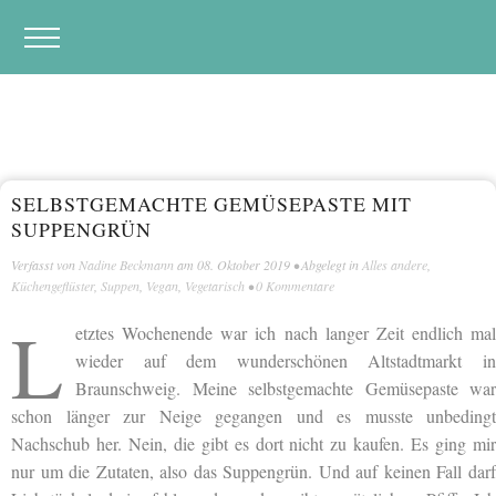
SELBSTGEMACHTE GEMÜSEPASTE MIT
SUPPENGRÜN
Verfasst von
Nadine Beckmann
am
08. Oktober 2019
• Abgelegt in
Alles andere
,
Küchengeflüster
,
Suppen
,
Vegan
,
Vegetarisch
•
0 Kommentare
L
etztes Wochenende war ich nach langer Zeit endlich mal
wieder auf dem wunderschönen Altstadtmarkt in
Braunschweig. Meine selbstgemachte Gemüsepaste war
schon länger zur Neige gegangen und es musste unbedingt
Nachschub her. Nein, die gibt es dort nicht zu kaufen. Es ging mir
nur um die Zutaten, also das Suppengrün. Und auf keinen Fall darf