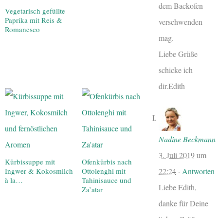
dem Backofen
Vegetarisch gefüllte
Paprika mit Reis &
verschwenden
Romanesco
mag.
Liebe Grüße
schicke ich
dir.Edith
Nadine Beckmann
3. Juli 2019
um
Kürbissuppe mit
Ofenkürbis nach
22:24
·
Antworten
Ingwer & Kokosmilch
Ottolenghi mit
à la…
Tahinisauce und
Liebe Edith,
Za’atar
danke für Deine