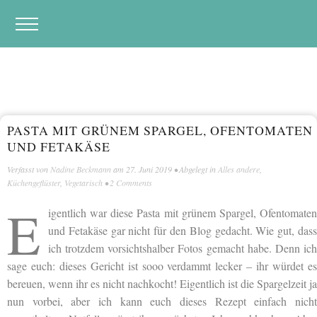
PASTA MIT GRÜNEM SPARGEL, OFENTOMATEN
UND FETAKÄSE
Verfasst von
Nadine Beckmann
am
27. Juni 2019
• Abgelegt in
Alles andere
,
Küchengeflüster
,
Vegetarisch
•
2 Comments
E
igentlich war diese Pasta mit grünem Spargel, Ofentomaten
und Fetakäse gar nicht für den Blog gedacht. Wie gut, dass
ich trotzdem vorsichtshalber Fotos gemacht habe. Denn ich
sage euch: dieses Gericht ist sooo verdammt lecker – ihr würdet es
bereuen, wenn ihr es nicht nachkocht! Eigentlich ist die Spargelzeit ja
nun vorbei, aber ich kann euch dieses Rezept einfach nicht