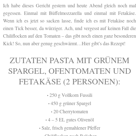
Ich habe dieses Gericht gestern und heute Abend gleich noch mal
gegessen. Einmal mit Büffelmozzarella und einmal mit
Fetakäse
Wenn ich es jetzt so sacken lasse, finde ich es mit Fetakäse noch
einen Tick besser, da würziger. Ach, und vergesst auf keinen Fall die
Chiliflocken auf den Tomaten – das gibt noch einen ganz besonderen
Kick! So, nun aber genug geschwärmt…Hier gibt’s das Rezept!
ZUTATEN PASTA MIT GRÜNEM
SPARGEL, OFENTOMATEN UND
FETAKÄSE (2 PERSONEN):
250 g Vollkorn Fussili
•
450 g grüner Spargel
•
20 Cherrytomaten
•
4 – 5 EL gutes Olivenöl
•
Salz, frisch gemahlener Pfeffer
•
Chiliflocken nach Belieben