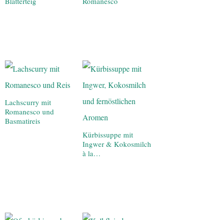
Blätterteig
Romanesco
Lachscurry mit
Romanesco und
Basmatireis
Kürbissuppe mit
Ingwer & Kokosmilch
à la…