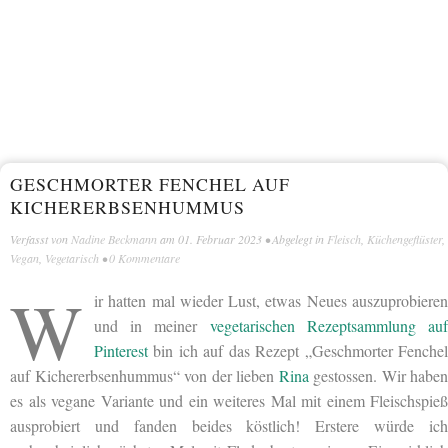
GESCHMORTER FENCHEL AUF
KICHERERBSENHUMMUS
Verfasst von
Nadine Beckmann
am
01. Februar 2023
• Abgelegt in
Fleisch
,
Küchengeflüster
,
Vegan
,
Vegetarisch
•
0 Kommentare
W
ir hatten mal wieder Lust, etwas Neues auszuprobieren
und in meiner
vegetarischen Rezeptsammlung au
Pinterest
bin ich auf das Rezept „Geschmorter Fenchel
auf Kichererbsenhummus“ von der lieben
Rina
gestossen. Wir haben
es als vegane Variante und ein weiteres Mal mit einem Fleischspieß
ausprobiert und fanden beides köstlich! Erstere würde ich