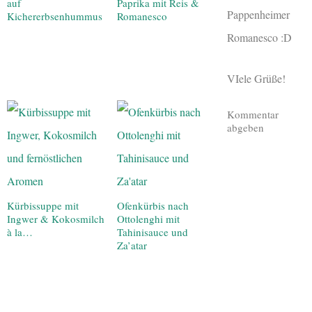
auf
Paprika mit Reis &
Pappenheimer
Kichererbsenhummus
Romanesco
Romanesco :D
VIele Grüße!
Kommentar
abgeben
Kürbissuppe mit
Ofenkürbis nach
Ingwer & Kokosmilch
Ottolenghi mit
à la…
Tahinisauce und
Za’atar