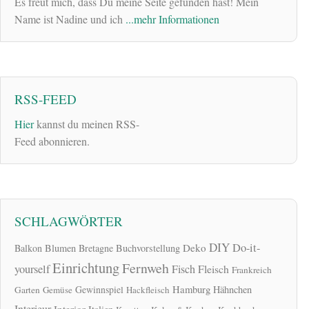
Es freut mich, dass Du meine Seite gefunden hast! Mein
Name ist Nadine und ich
...mehr Informationen
RSS-FEED
Hier
kannst du meinen RSS-
Feed abonnieren.
SCHLAGWÖRTER
DIY
Do-it-
Deko
Balkon
Blumen
Bretagne
Buchvorstellung
Einrichtung
Fernweh
yourself
Fisch
Fleisch
Frankreich
Hamburg
Gewinnspiel
Hähnchen
Garten
Gemüse
Hackfleisch
Interieur
Interior