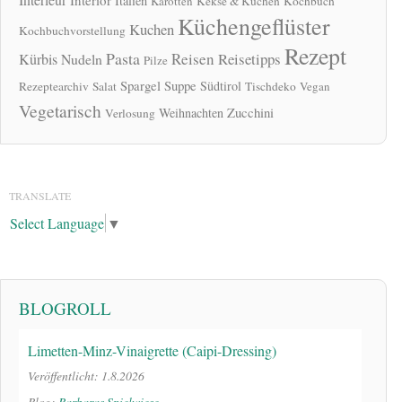
Italien
Karotten
Kekse & Kuchen
Kochbuch
Küchengeflüster
Kuchen
Kochbuchvorstellung
Rezept
Pasta
Reisen
Reisetipps
Kürbis
Nudeln
Pilze
Spargel
Suppe
Südtirol
Rezeptearchiv
Salat
Tischdeko
Vegan
Vegetarisch
Zucchini
Weihnachten
Verlosung
TRANSLATE
Select Language
▼
BLOGROLL
Limetten-Minz-Vinaigrette (Caipi-Dressing)
Veröffentlicht: 1.8.2026
Blog:
Barbaras Spielwiese