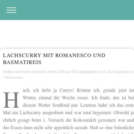
LACHSCURRY MIT ROMANESCO UND
BASMATIREIS
Verfasst von
Nadine Beckmann
am
05. Februar 2021
• Abgelegt in
Fisch
,
Küchengeflüster
, •
1 Kommentar
H
ach, ich liebe ja Currys! Könnte ich, gerade jetzt im
Winter, einmal die Woche essen. Ich finde, das ist bei
diesem Wetter Soulfoud pur. Letztens habe ich das erste
Mal ein Lachscurry ausprobiert und war total begeistert. Obwohl ja
ehrlich gesagt beim 1. Versuch die Kokosmilch geronnen war und
das Essen dann nicht sehr appetitlich aussah. Halt so eine bräunliche