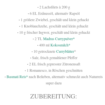
2 Lachsfilets à 200 g
•
6 EL Erdnussöl, alternativ Rapsöl
•
1 größere Zwiebel, geschält und klein gehackt
•
1 Knoblauchzehe, geschält und klein gehackt
•
10 g frischer Ingwer, geschält und klein gehackt
•
2 TL
Madras Currypulver*
•
400 ml
Kokosmilch*
•
10 getrocknete
Curryblätter
*
•
Salz, frisch gemahlener Pfeffer
•
2 EL frisch gepresster Zitronensaft
•
1 Romanesco, in Röschen geschnitten
•
Basmati Reis*
nach Belieben, alternativ schmeckt auch Naturreis
•
super dazu
ZUBEREITUNG: