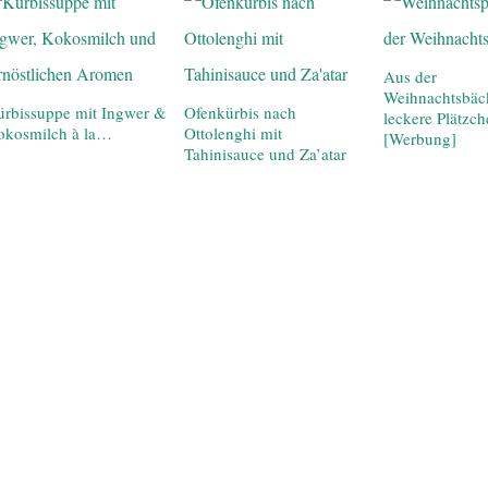
Aus der
Weihnachtsbäck
rbissuppe mit Ingwer &
Ofenkürbis nach
leckere Plätzc
okosmilch à la…
Ottolenghi mit
[Werbung]
Tahinisauce und Za’atar