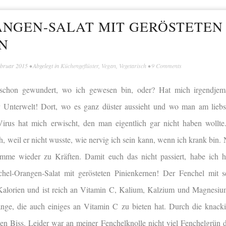
NGEN-SALAT MIT GERÖSTETEN
N
ebruar 2015
• Abgelegt in
Küchengeflüster
,
Vegan
,
Vegetarisch
•
9 Comments
 schon gewundert, wo ich gewesen bin, oder? Hat mich irgendje
r Unterwelt! Dort, wo es ganz düster aussieht und wo man am liebs
irus hat mich erwischt, den man eigentlich gar nicht haben wollte
, weil er nicht wusste, wie nervig ich sein kann, wenn ich krank bin.
mme wieder zu Kräften. Damit euch das nicht passiert, habe ich h
hel-Orangen-Salat mit gerösteten Pinienkernen! Der Fenchel mit s
Kalorien und ist reich an Vitamin C, Kalium, Kalzium und Magnesiu
range, die auch einiges an Vitamin C zu bieten hat. Durch die knack
n Biss. Leider war an meiner Fenchelknolle nicht viel Fenchelgrün 