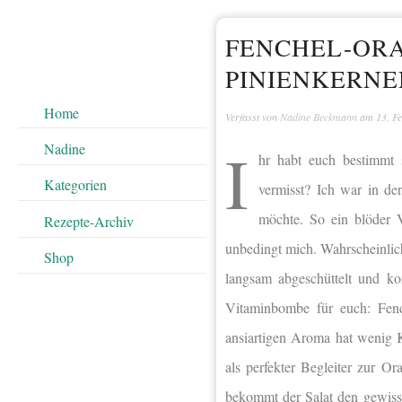
FENCHEL-ORA
PINIENKERNE
Home
Verfasst von
Nadine Beckmann
am
13. F
I
Nadine
hr habt euch bestimmt
Kategorien
vermisst? Ich war in de
möchte. So ein blöder V
Rezepte-Archiv
unbedingt mich. Wahrscheinlich
Shop
langsam abgeschüttelt und ko
Vitaminbombe für euch: Fenc
ansiartigen Aroma hat wenig 
als perfekter Begleiter zur O
bekommt der Salat den gewisse