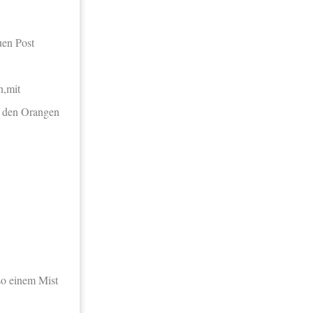
uen Post
n,mit
n den Orangen
so einem Mist