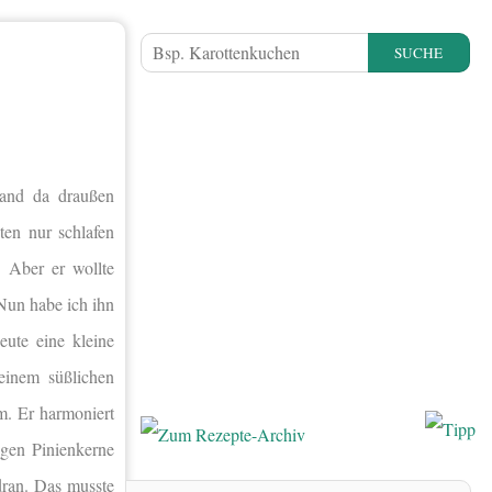
SUCHE
mand da draußen
ten nur schlafen
. Aber er wollte
 Nun habe ich ihn
eute eine kleine
einem süßlichen
m. Er harmoniert
igen Pinienkerne
dran. Das musste