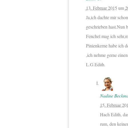
13. Februar 2015
um
2
Ja,ich dachte mir schon
geschrieben hast.Nun bi
Fenchel mag ich sehr,m
Pinienkerne habe ich d
,ich nehme gerne einen
L.G.Edith.
Nadine Beckm
15. Februar 20
Hach Edith, das
rum, den keiner