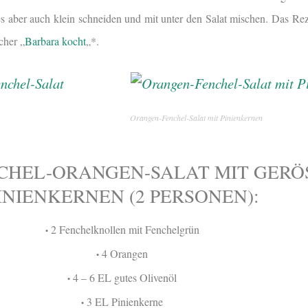
es aber auch klein schneiden und mit unter den Salat mischen. Das Re
cher „
Barbara kocht
„*.
Orangen-Fenchel-Salat mit Pinienkernen
CHEL-ORANGEN-SALAT MIT GERÖ
INIENKERNEN (2 PERSONEN):
2 Fenchelknollen mit Fenchelgrün
•
4 Orangen
•
4 – 6 EL gutes Olivenöl
•
3 EL Pinienkerne
•