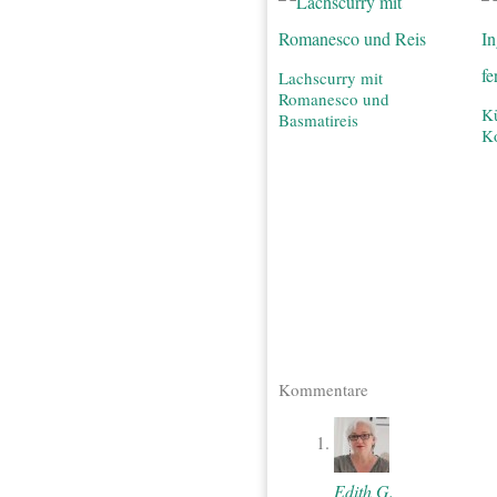
Lachscurry mit
Romanesco und
Kü
Basmatireis
K
Kommentare
Edith G.