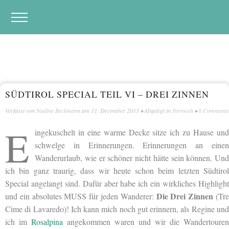
SÜDTIROL SPECIAL TEIL VI – DREI ZINNEN
Verfasst von
Nadine Beckmann
am
11. Dezember 2015
• Abgelegt in
Fernweh
•
8 Comments
E
ingekuschelt in eine warme Decke sitze ich zu Hause und
schwelge in Erinnerungen. Erinnerungen an einen
Wanderurlaub, wie er schöner nicht hätte sein können. Und
ich bin ganz traurig, dass wir heute schon beim letzten Südtirol
Special angelangt sind. Dafür aber habe ich ein wirkliches Highlight
Die Drei Zinnen
und ein absolutes MUSS für jeden Wanderer:
(Tr
Cime di Lavaredo)! Ich kann mich noch gut erinnern, als Regine und
ich im
Rosalpina
angekommen waren und wir die Wandertouren