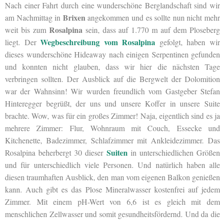
Nach einer Fahrt durch eine wunderschöne Berglandschaft sind wir
Brixen
am Nachmittag in
angekommen und es sollte nun nicht meh
Rosalpina
weit bis zum
sein, dass auf 1.770 m auf dem Ploseber
Wegbeschreibung vom Rosalpina
liegt. Der
gefolgt, haben wi
dieses wunderschöne Hideaway nach einigen Serpentinen gefunden
und konnten nicht glauben, dass wir hier die nächsten Tage
verbringen sollten. Der Ausblick auf die Bergwelt der Dolomition
war der Wahnsinn! Wir wurden freundlich vom Gastgeber Stefan
Hinteregger begrüßt, der uns und unsere Koffer in unsere Suite
brachte. Wow, was für ein großes Zimmer! Naja, eigentlich sind es ja
mehrere Zimmer: Flur, Wohnraum mit Couch, Essecke und
Kitchenette, Badezimmer, Schlafzimmer mit Ankleidezimmer. Das
Suiten
Rosalpina beherbergt 30 dieser
in unterschiedlichen Größe
und für unterschiedlich viele Personen. Und natürlich haben alle
diesen traumhaften Ausblick, den man vom eigenen Balkon genießen
kann. Auch gibt es das Plose Mineralwasser kostenfrei auf jedem
Zimmer. Mit einem pH-Wert von 6,6 ist es gleich mit dem
menschlichen Zellwasser und somit gesundheitsfördernd. Und da die