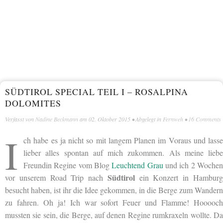
SÜDTIROL SPECIAL TEIL I – ROSALPINA
DOLOMITES
Verfasst von
Nadine Beckmann
am
02. Oktober 2015
• Abgelegt in
Fernweh
•
16 Comments
I
ch habe es ja nicht so mit langem Planen im Voraus und lasse
lieber alles spontan auf mich zukommen. Als meine liebe
Freundin Regine vom Blog
Leuchtend Grau
und ich 2 Woche
Südtirol
vor unserem Road Trip nach
ein Konzert in Hambur
besucht haben, ist ihr die Idee gekommen, in die Berge zum Wandern
zu fahren. Oh ja! Ich war sofort Feuer und Flamme! Hooooch
mussten sie sein, die Berge, auf denen Regine rumkraxeln wollte. Da