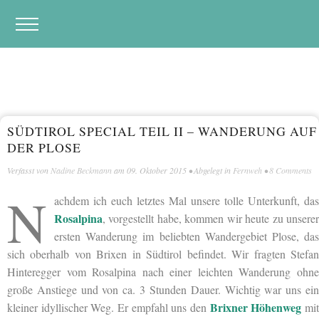
SÜDTIROL SPECIAL TEIL II – WANDERUNG AUF
DER PLOSE
Verfasst von
Nadine Beckmann
am
09. Oktober 2015
• Abgelegt in
Fernweh
•
8 Comments
N
achdem ich euch letztes Mal unsere tolle Unterkunft, das
Rosalpina
, vorgestellt habe, kommen wir heute zu unserer
ersten Wanderung im beliebten Wandergebiet Plose, das
sich oberhalb von Brixen in Südtirol befindet. Wir fragten Stefan
Hinteregger vom Rosalpina nach einer leichten Wanderung ohne
große Anstiege und von ca. 3 Stunden Dauer. Wichtig war uns ein
Brixner Höhenweg
kleiner idyllischer Weg. Er empfahl uns den
mi