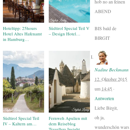
hob no an feinen
ABEND
Hoteltipp: 25hours
Südtirol Special Teil V
BIS bald de
Hotel Altes Hafenamt
– Design Hotel…
BIRGIT
in Hamburg…
Nadine Beckmann
12. Oktober 2015
um
14:45
·
Antworten
Liebe Birgit,
oh ja,
Südtirol Special Teil
Fernweh Apulien mit
IV – Kaltern am…
dem Reiseblog
wunderschön wars
Travellers Insight…