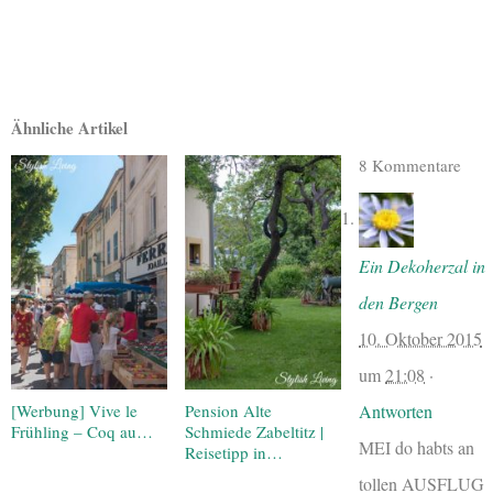
Ähnliche Artikel
8 Kommentare
Ein Dekoherzal in
den Bergen
10. Oktober 2015
um
21:08
·
[Werbung] Vive le
Pension Alte
Antworten
Frühling – Coq au…
Schmiede Zabeltitz |
MEI do habts an
Reisetipp in…
tollen AUSFLUG