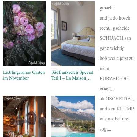
gmacht
und ja do hosch
recht,, gscheide
SCHUACH san
ganz wichtig
hob welle jetzt zu
mein
Lieblingsomas Garten
Südfrankreich Special
im November
Teil I – La Maison…
PURZELTOG
griagt,,,
ah GSCHEIDE,,,,
und koa KLUMP
wia ma bei uns
sogt,,,,