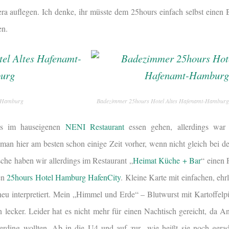
ra auflegen. Ich denke, ihr müsste dem 25hours einfach selbst einen B
en.
t-Hamburg
Badezimmer 25hours Hotel Altes Hafenamt-Hamburg
nds im hauseigenen
NENI Restaurant
essen gehen, allerdings war 
 man hier am besten schon einige Zeit vorher, wenn nicht gleich bei 
sche haben wir allerdings im Restaurant „
Heimat Küche + Bar
“ einen
en
25hours Hotel Hamburg HafenCity
. Kleine Karte mit einfachen, ehr
u interpretiert. Mein „Himmel und Erde“ – Blutwurst mit Kartoffelp
lecker. Leider hat es nicht mehr für einen Nachtisch gereicht, da A
ding wollten. Ab in die U4 und auf zur „wie heißt sie noch gerad