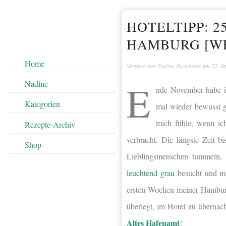
HOTELTIPP: 
HAMBURG [W
Home
Verfasst von
Nadine Beckmann
am
22. J
E
Nadine
nde November habe ic
Kategorien
mal wieder bewusst 
mich fühle, wenn ic
Rezepte-Archiv
verbracht. Die längste Zeit 
Shop
Lieblingsmenschen tummeln, 
leuchtend grau
besucht und mi
ersten Wochen meiner Hamburg
überlegt, im Hotel zu überna
Altes Hafenamt
!