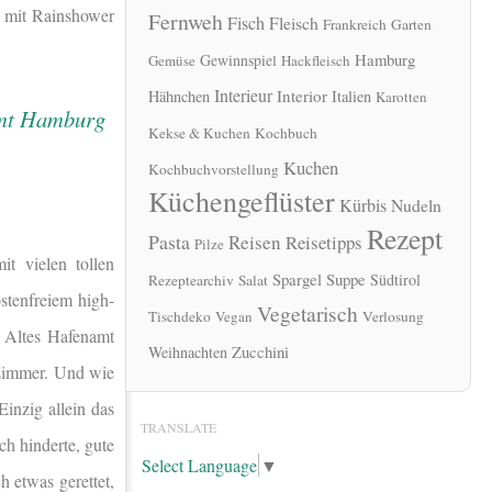
h mit Rainshower
Fernweh
Fisch
Fleisch
Frankreich
Garten
Hamburg
Gewinnspiel
Gemüse
Hackfleisch
Interieur
Interior
Hähnchen
Italien
Karotten
Kekse & Kuchen
Kochbuch
Kuchen
Kochbuchvorstellung
Küchengeflüster
Kürbis
Nudeln
Rezept
Pasta
Reisen
Reisetipps
Pilze
t vielen tollen
Spargel
Suppe
Südtirol
Rezeptearchiv
Salat
stenfreiem high-
Vegetarisch
Tischdeko
Vegan
Verlosung
 Altes Hafenamt
Zucchini
Weihnachten
 Zimmer. Und wie
Einzig allein das
TRANSLATE
ch hinderte, gute
Select Language
▼
h etwas gerettet,