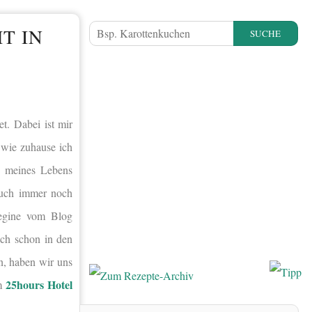
T IN
SUCHE
t. Dabei ist mir
wie zuhause ich
e meines Lebens
 auch immer noch
Regine vom Blog
ch schon in den
n, haben wir uns
25hours Hotel
im