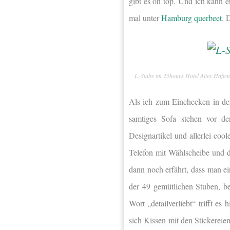
gibt es on top. Und ich kann
mal unter
Hamburg querbeet
. 
L-Stube im 25hours Hotel Altes Haf
Als ich zum Einchecken in de
samtiges Sofa stehen vor d
Designartikel und allerlei coo
Telefon mit Wählscheibe und 
dann noch erfährt, dass man e
der 49 gemütlichen Stuben, b
Wort „detailverliebt“ trifft e
sich Kissen mit den Stickereie