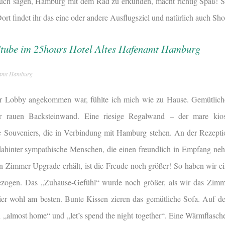
 euch sagen, Hamburg mit dem Rad zu erkunden, macht richtig Spaß! 
Dort findet ihr das eine oder andere Ausflugsziel und natürlich auch Sh
enamt Hamburg
r Lobby angekommen war, fühlte ich mich wie zu Hause. Gemütliche
er rauen Backsteinwand. Eine riesige Regalwand – der mare kio
le Souveniers, die in Verbindung mit Hamburg stehen. An der Rezeptio
dahinter sympathische Menschen, die einen freundlich in Empfang 
in Zimmer-Upgrade erhält, ist die Freude noch größer! So haben wir ei
ezogen. Das „Zuhause-Gefühl“ wurde noch größer, als wir das Zimm
s hier wohl am besten. Bunte Kissen zieren das gemütliche Sofa. Auf 
n „almost home“ und „let’s spend the night together“. Eine Wärmflasc