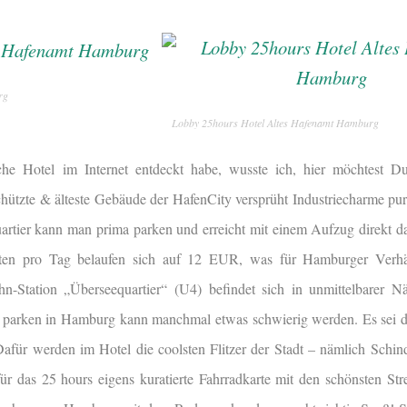
rg
Lobby 25hours Hotel Altes Hafenamt Hamburg
che Hotel im Internet entdeckt habe, wusste ich, hier möchtest D
hützte & älteste Gebäude der HafenCity versprüht
Industriecharme pur
rtier kann man prima parken und erreicht mit einem Aufzug direkt d
ten pro Tag belaufen sich auf 12 EUR, was für Hamburger Verhält
-Station „Überseequartier“ (U4) befindet sich in unmittelbarer N
n parken in Hamburg kann manchmal etwas schwierig werden. Es sei d
für werden im Hotel die coolsten Flitzer der Stadt – nämlich Schin
ür das 25 hours eigens kuratierte Fahrradkarte mit den schönsten S