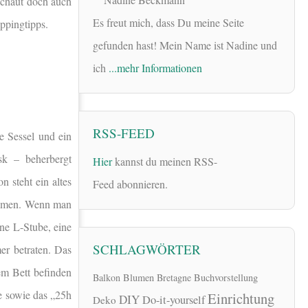
Schaut doch auch
Es freut mich, dass Du meine Seite
oppingtipps.
gefunden hast! Mein Name ist Nadine und
ich
...mehr Informationen
RSS-FEED
 Sessel und ein
sk – beherbergt
Hier
kannst du meinen RSS-
n steht ein altes
Feed abonnieren.
nehmen. Wenn man
ne L-Stube, eine
SCHLAGWÖRTER
er betraten. Das
dem Bett befinden
Balkon
Blumen
Bretagne
Buchvorstellung
he sowie das „25h
Einrichtung
DIY
Do-it-yourself
Deko