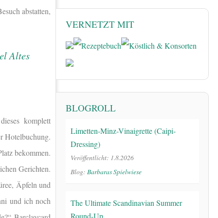
esuch abstatten,
VERNETZT MIT
BLOGROLL
dieses komplett
Limetten-Minz-Vinaigrette (Caipi-
der Hotelbuchung.
Dressing)
 Platz bekommen.
Veröffentlicht: 1.8.2026
lichen Gerichten.
Blog:
Barbaras Spielwiese
üree, Äpfeln und
nni und ich noch
The Ultimate Scandinavian Summer
Round-Up
e?“ Barclaycard