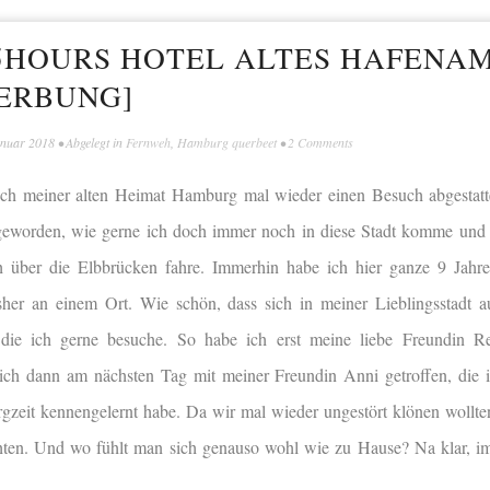
25HOURS HOTEL ALTES HAFENAM
ERBUNG]
anuar 2018
• Abgelegt in
Fernweh
,
Hamburg querbeet
•
2 Comments
h meiner alten Heimat Hamburg mal wieder einen Besuch abgestatte
geworden, wie gerne ich doch immer noch in diese Stadt komme und 
h über die Elbbrücken fahre. Immerhin habe ich hier ganze 9 Jahr
bisher an einem Ort. Wie schön, dass sich in meiner Lieblingsstadt
die ich gerne besuche. So habe ich erst meine liebe Freundin 
ch dann am nächsten Tag mit meiner Freundin Anni getroffen, die i
zeit kennengelernt habe. Da wir mal wieder ungestört klönen wollte
chten. Und wo fühlt man sich genauso wohl wie zu Hause? Na klar, 