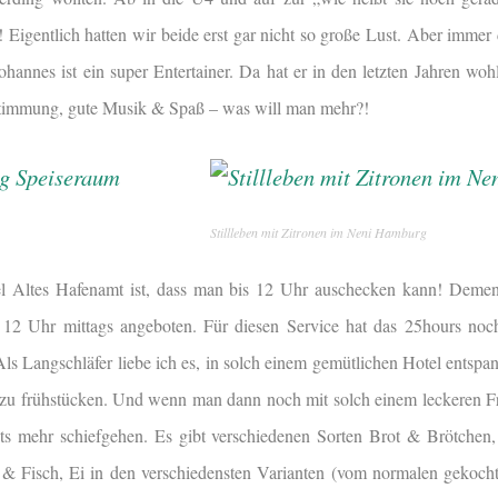
Eigentlich hatten wir beide erst gar nicht so große Lust. Aber immer
hannes ist ein super Entertainer. Da hat er in den letzten Jahren woh
 Stimmung, gute Musik & Spaß – was will man mehr?!
Stillleben mit Zitronen im Neni Hamburg
l Altes Hafenamt ist, dass man bis 12 Uhr auschecken kann! Demen
s 12 Uhr mittags angeboten. Für diesen Service hat das 25hours noc
ls Langschläfer liebe ich es, in solch einem gemütlichen Hotel entspa
zu frühstücken. Und wenn man dann noch mit solch einem leckeren F
ts mehr schiefgehen. Es gibt verschiedenen Sorten Brot & Brötchen, 
& Fisch, Ei in den verschiedensten Varianten (vom normalen gekocht