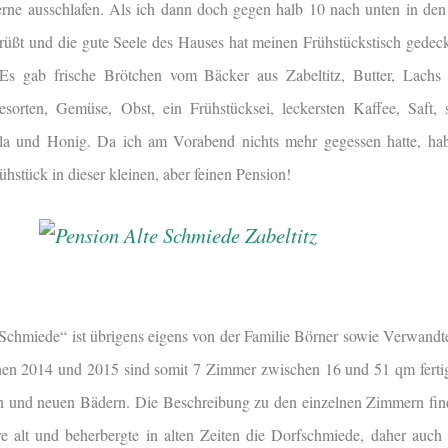
rne ausschlafen. Als ich dann doch gegen halb 10 nach unten in de
rüßt und die gute Seele des Hauses hat meinen Frühstückstisch gedeckt
“ Es gab frische Brötchen vom Bäcker aus Zabeltitz, Butter, Lachs 
sorten, Gemüse, Obst, ein Frühstücksei, leckersten Kaffee, Saft, 
la und Honig. Da ich am Vorabend nichts mehr gegessen hatte, hab
rühstück in dieser kleinen, aber feinen Pension!
Schmiede“ ist übrigens eigens von der Familie Börner sowie Verwand
 2014 und 2015 sind somit 7 Zimmer zwischen 16 und 51 qm fertigg
en und neuen Bädern. Die Beschreibung zu den einzelnen Zimmern fin
re alt und beherbergte in alten Zeiten die Dorfschmiede, daher auc