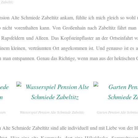
 Zabeltitz
nsion Alte Schmiede Zabeltitz ankam, fühlte ich mich gleich so wohl
p nicht vorenthalten kann. Von Großenhain nach Zabeltitz fährt man
Rapsfeldern und Alleen. Das Kopfsteinpflaster an der Ortseinfahrt vo
inem kleinen, verträumten Ort angekommen ist. Und genauso ist es au
nn man entspannen. Genau das Richtige, wenn man aus der hektischen
hsen
Wasserspiel Pension Alte Schmiede Zabeltitz
Garten Pension Alte Schmied
Alte Schmiede Zabeltitz sind alle individuell und mit Liebe von der 
chtet. Hier eine alte Kommode, dort eine Häkeldecke, Sammeltasse