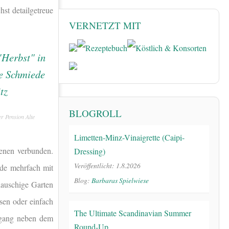
st detailgetreue
VERNETZT MIT
BLOGROLL
r Pension Alte
Limetten-Minz-Vinaigrette (Caipi-
benen verbunden.
Dressing)
Veröffentlicht: 1.8.2026
de mehrfach mit
Blog:
Barbaras Spielwiese
lauschige Garten
sen oder einfach
The Ultimate Scandinavian Summer
ingang neben dem
Round-Up