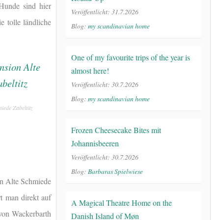
Hunde sind hier
Veröffentlicht: 31.7.2026
 tolle ländliche
Blog:
my scandinavian home
One of my favourite trips of the year is
almost here!
Veröffentlicht: 30.7.2026
Blog:
my scandinavian home
iede Zabeltitz
Frozen Cheesecake Bites mit
Johannisbeeren
Veröffentlicht: 30.7.2026
Blog:
Barbaras Spielwiese
ion Alte Schmiede
t man direkt auf
A Magical Theatre Home on the
 von Wackerbarth
Danish Island of Møn