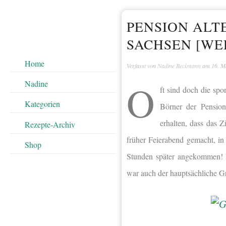
PENSION ALTE
SACHSEN [WE
Home
Verfasst von
Nadine Beckmann
am
16. M
O
Nadine
ft sind doch die sp
Kategorien
Börner der Pensio
erhalten, dass das 
Rezepte-Archiv
früher Feierabend gemacht, i
Shop
Stunden später angekommen! N
war auch der hauptsächliche G