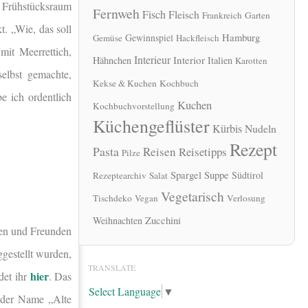
n Frühstücksraum
Fernweh
Fisch
Fleisch
Frankreich
Garten
. „Wie, das soll
Hamburg
Gewinnspiel
Gemüse
Hackfleisch
mit Meerrettich,
Interieur
Interior
Hähnchen
Italien
Karotten
selbst gemachte,
Kekse & Kuchen
Kochbuch
e ich ordentlich
Kuchen
Kochbuchvorstellung
Küchengeflüster
Kürbis
Nudeln
Rezept
Pasta
Reisen
Reisetipps
Pilze
Spargel
Suppe
Südtirol
Rezeptearchiv
Salat
Vegetarisch
Tischdeko
Vegan
Verlosung
Zucchini
Weihnachten
ten und Freunden
estellt wurden,
TRANSLATE
hier
det ihr
. Das
Select Language
▼
h der Name „Alte