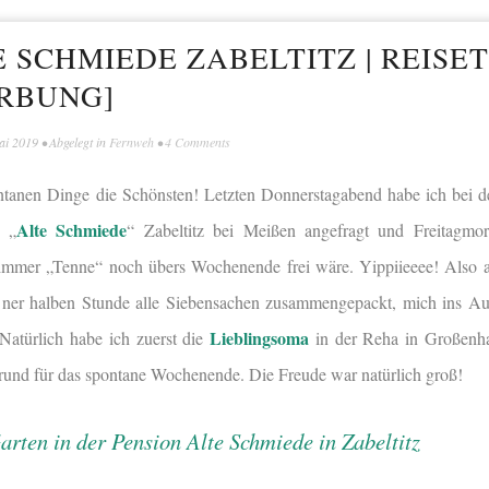
 SCHMIEDE ZABELTITZ | REISET
RBUNG]
ai 2019
• Abgelegt in
Fernweh
•
4 Comments
ontanen Dinge die Schönsten! Letzten Donnerstagabend habe ich bei de
Alte Schmiede
n „
“ Zabeltitz bei Meißen angefragt und Freitagmo
Zimmer „Tenne“ noch übers Wochenende frei wäre. Yippiieeee! Also 
n ner halben Stunde alle Siebensachen zusammengepackt, mich ins Au
Lieblingsoma
atürlich habe ich zuerst die
in der Reha in Großenha
rund für das spontane Wochenende. Die Freude war natürlich groß!