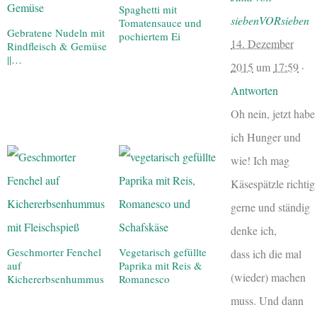
Spaghetti mit
siebenVORsieben
Tomatensauce und
Gebratene Nudeln mit
pochiertem Ei
14. Dezember
Rindfleisch & Gemüse
||…
2015
um
17:59
·
Antworten
Oh nein, jetzt habe
ich Hunger und
wie! Ich mag
Käsespätzle richtig
gerne und ständig
denke ich,
Geschmorter Fenchel
Vegetarisch gefüllte
dass ich die mal
auf
Paprika mit Reis &
(wieder) machen
Kichererbsenhummus
Romanesco
muss. Und dann