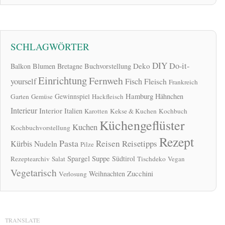
SCHLAGWÖRTER
DIY
Do-it-
Deko
Balkon
Blumen
Bretagne
Buchvorstellung
Einrichtung
Fernweh
yourself
Fisch
Fleisch
Frankreich
Hamburg
Gewinnspiel
Hähnchen
Garten
Gemüse
Hackfleisch
Interieur
Interior
Italien
Karotten
Kekse & Kuchen
Kochbuch
Küchengeflüster
Kuchen
Kochbuchvorstellung
Rezept
Pasta
Reisen
Reisetipps
Kürbis
Nudeln
Pilze
Spargel
Suppe
Südtirol
Rezeptearchiv
Salat
Tischdeko
Vegan
Vegetarisch
Zucchini
Weihnachten
Verlosung
TRANSLATE