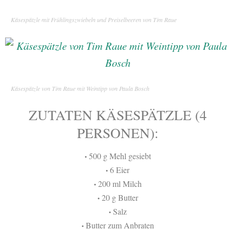
Käsespätzle mit Frühlingszwiebeln und Preiselbeeren von Tim Raue
Käsespätzle von Tim Raue mit Weintipp von Paula Bosch
ZUTATEN KÄSESPÄTZLE (4
PERSONEN):
500 g Mehl gesiebt
•
6 Eier
•
200 ml Milch
•
20 g Butter
•
Salz
•
Butter zum Anbraten
•