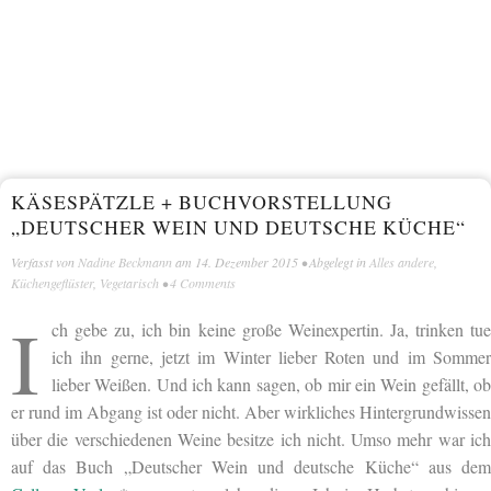
KÄSESPÄTZLE + BUCHVORSTELLUNG
„DEUTSCHER WEIN UND DEUTSCHE KÜCHE“
Verfasst von
Nadine Beckmann
am
14. Dezember 2015
• Abgelegt in
Alles andere
,
Küchengeflüster
,
Vegetarisch
•
4 Comments
I
ch gebe zu, ich bin keine große Weinexpertin. Ja, trinken tue
ich ihn gerne, jetzt im Winter lieber Roten und im Sommer
lieber Weißen. Und ich kann sagen, ob mir ein Wein gefällt, ob
er rund im Abgang ist oder nicht. Aber wirkliches Hintergrundwissen
über die verschiedenen Weine besitze ich nicht. Umso mehr war ich
auf das Buch „Deutscher Wein und deutsche Küche“ aus dem