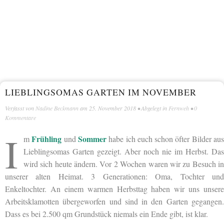
LIEBLINGSOMAS GARTEN IM NOVEMBER
Verfasst von
Nadine Beckmann
am
25. November 2018
• Abgelegt in
Fernweh
•
0
Kommentare
I
Frühling
Sommer
m
und
habe ich euch schon öfter Bilder au
Lieblingsomas Garten gezeigt. Aber noch nie im Herbst. Das
wird sich heute ändern. Vor 2 Wochen waren wir zu Besuch in
unserer alten Heimat. 3 Generationen: Oma, Tochter und
Enkeltochter. An einem warmen Herbsttag haben wir uns unsere
Arbeitsklamotten übergeworfen und sind in den Garten gegangen.
Dass es bei 2.500 qm Grundstück niemals ein Ende gibt, ist klar.