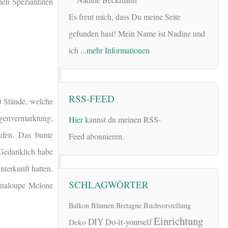
en Spezialitäten
Es freut mich, dass Du meine Seite
gefunden hast! Mein Name ist Nadine und
ich
...mehr Informationen
RSS-FEED
0 Stände, welche
igenvermarktung,
Hier
kannst du meinen RSS-
ufen. Das bunte
Feed abonnieren.
 Gedanklich habe
terkunft hatten.
SCHLAGWÖRTER
antaloupe Melone
Balkon
Blumen
Bretagne
Buchvorstellung
Einrichtung
DIY
Do-it-yourself
Deko