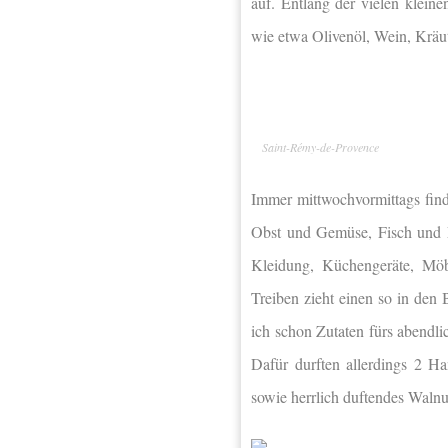
auf. Entlang der vielen klein
wie etwa Olivenöl, Wein, Kräu
Saint-Rémy-de-Provence
Immer mittwochvormittags find
Obst und Gemüse, Fisch und M
Kleidung, Küchengeräte, Möb
Treiben zieht einen so in den
ich schon Zutaten fürs abendl
Dafür durften allerdings 2 H
sowie herrlich duftendes Walnu