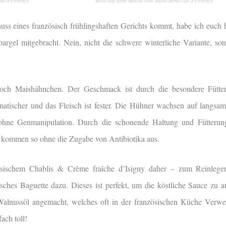
nuss eines französisch frühlingshaften Gerichts kommt, habe ich euch 
rgel mitgebracht. Nein, nicht die schwere winterliche Variante, so
noch Maishähnchen. Der Geschmack ist durch die besondere Fütt
matischer und das Fleisch ist fester. Die Hühner wachsen auf langsam
 ohne Genmanipulation. Durch die schonende Haltung und Fütterung
d kommen so ohne die Zugabe von Antibiotika aus.
ischem Chablis & Crème fraîche d’Isigny daher – zum Reinlegen
sisches Baguette dazu. Dieses ist perfekt, um die köstliche Sauce zu 
Walnussöl angemacht, welches oft in der französischen Küche Verwe
ach toll!