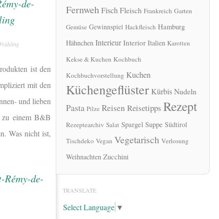
Fernweh
Fisch
Fleisch
Frankreich
Garten
Hamburg
Gewinnspiel
Gemüse
Hackfleisch
Interieur
Interior
Hähnchen
Italien
Karotten
Frühling
Kekse & Kuchen
Kochbuch
rodukten ist den
Kuchen
Kochbuchvorstellung
pliziert mit den
Küchengeflüster
Kürbis
Nudeln
nnen- und lieben
Rezept
Pasta
Reisen
Reisetipps
Pilze
 es zu einem B&B
Spargel
Suppe
Südtirol
Rezeptearchiv
Salat
. Was nicht ist,
Vegetarisch
Tischdeko
Vegan
Verlosung
Zucchini
Weihnachten
TRANSLATE
Select Language
▼