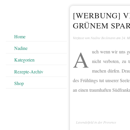
[WERBUNG] VI
GRÜNEM SPA
Home
Verfasst von
Nadine Beckmann
am
24. M
A
Nadine
uch wenn wir uns ge
Kategorien
nicht verboten, zu
machen dürfen. Drau
Rezepte-Archiv
des Frühlings tut unserer Seele
Shop
an einen traumhaften Südfrankr
Lavendelfeld in der Provence