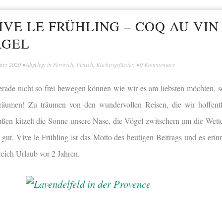
VE LE FRÜHLING – COQ AU VIN
RGEL
ärz 2020
• Abgelegt in
Fernweh
,
Fleisch
,
Küchengeflüster
, •
0 Kommentare
rade nicht so frei bewegen können wie wir es am liebsten möchten, so
 träumen! Zu träumen von den wundervollen Reisen, die wir hoffent
ßen kitzelt die Sonne unsere Nase, die Vögel zwitschern um die Wet
 gut. Vive le Frühling ist das Motto des heutigen Beitrags und es erin
eich Urlaub vor 2 Jahren.