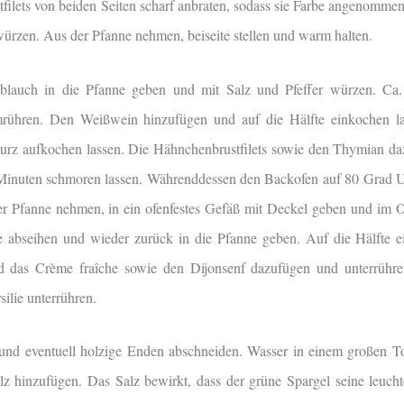
filets von beiden Seiten scharf anbraten, sodass sie Farbe angenomme
würzen. Aus der Pfanne nehmen, beiseite stellen und warm halten.
blauch in die Pfanne geben und mit Salz und Pfeffer würzen. Ca
rühren. Den Weißwein hinzufügen und auf die Hälfte einkochen l
urz aufkochen lassen. Die Hähnchenbrustfilets sowie den Thymian d
Minuten schmoren lassen. Währenddessen den Backofen auf 80 Grad U
er Pfanne nehmen, in ein ofenfestes Gefäß mit Deckel geben und im 
e abseihen und wieder zurück in die Pfanne geben. Auf die Hälfte e
nd das Crème fraîche sowie den Dijonsenf dazufügen und unterrühr
ilie unterrühren.
und eventuell holzige Enden abschneiden. Wasser in einem großen 
lz hinzufügen. Das Salz bewirkt, dass der grüne Spargel seine leuch