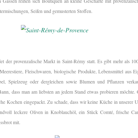
en Gassen reihen sich Boutiquen an kleine Geschäfte mit provenzalisch
termischungen, Seifen und gemusterten Stoffen.
et der provenzalische Markt in
Saint-Rémy statt.
Es gibt mehr als 10
eerestiere, Fleischwaren, biologische Produkte, Lebensmittel aus E
el, Spielzeug oder dergleichen sowie Blumen und Pflanzen verka
 Bann, dass man am liebsten an jedem Stand etwas probieren möchte.
iche Kochen eingepackt. Zu schade, dass wir keine Küche in unserer Un
andvoll leckere Oliven in Knoblauchöl, ein Stück Comté, frische C
ssbrot mit.