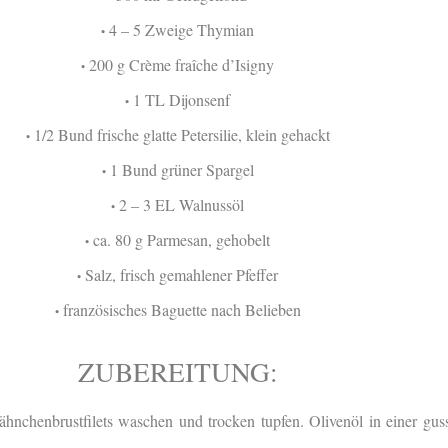
4 – 5 Zweige Thymian
•
200 g Crème fraîche d’Isigny
•
1 TL Dijonsenf
•
1/2 Bund frische glatte Petersilie, klein gehackt
•
1 Bund grüner Spargel
•
2 – 3 EL Walnussöl
•
ca. 80 g Parmesan, gehobelt
•
Salz, frisch gemahlener Pfeffer
•
französisches Baguette nach Belieben
•
ZUBEREITUNG:
hnchenbrustfilets waschen und trocken tupfen. Olivenöl in einer gus