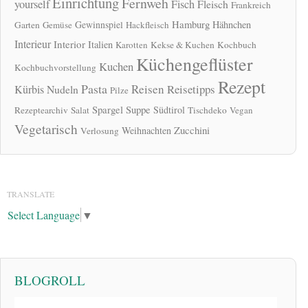
Einrichtung
Fernweh
yourself
Fisch
Fleisch
Frankreich
Hamburg
Gewinnspiel
Hähnchen
Garten
Gemüse
Hackfleisch
Interieur
Interior
Italien
Karotten
Kekse & Kuchen
Kochbuch
Küchengeflüster
Kuchen
Kochbuchvorstellung
Rezept
Pasta
Reisen
Reisetipps
Kürbis
Nudeln
Pilze
Spargel
Suppe
Südtirol
Rezeptearchiv
Salat
Tischdeko
Vegan
Vegetarisch
Zucchini
Weihnachten
Verlosung
TRANSLATE
Select Language
▼
BLOGROLL