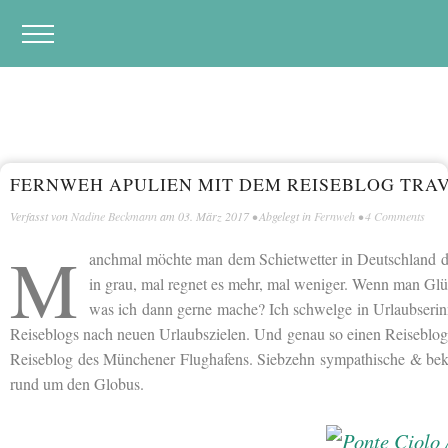
FERNWEH APULIEN MIT DEM REISEBLOG TRAV
Verfasst von
Nadine Beckmann
am
03. März 2017
• Abgelegt in
Fernweh
•
4 Comments
M
anchmal möchte man dem Schietwetter in Deutschland doch
in grau, mal regnet es mehr, mal weniger. Wenn man Glück
was ich dann gerne mache? Ich schwelge in Urlaubserinn
Reiseblogs nach neuen Urlaubszielen. Und genau so einen Reiseblog 
Reiseblog des Münchener Flughafens. Siebzehn sympathische & beka
rund um den Globus.