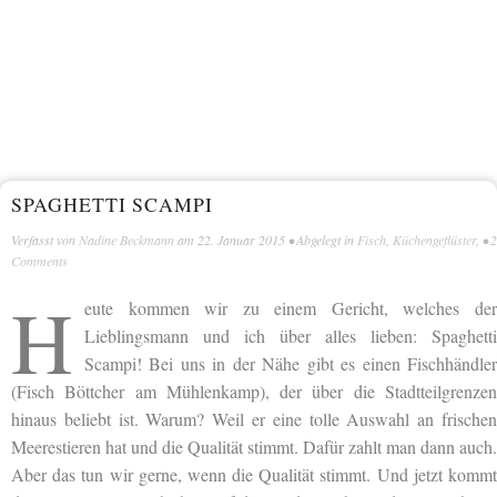
SPAGHETTI SCAMPI
Verfasst von
Nadine Beckmann
am
22. Januar 2015
• Abgelegt in
Fisch
,
Küchengeflüster
, •
2
Comments
H
eute kommen wir zu einem Gericht, welches der
Lieblingsmann und ich über alles lieben: Spaghetti
Scampi! Bei uns in der Nähe gibt es einen Fischhändler
(Fisch Böttcher am Mühlenkamp), der über die Stadtteilgrenzen
hinaus beliebt ist. Warum? Weil er eine tolle Auswahl an frischen
Meerestieren hat und die Qualität stimmt. Dafür zahlt man dann auch.
Aber das tun wir gerne, wenn die Qualität stimmt. Und jetzt kommt