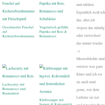
mal erklärst.
Eigentlich weiß ich
das, aber ich
Geschmorter Fenchel
Vegetarisch gefüllte
vergess das ständig
auf
Paprika mit Reis &
oder verwechsel
Kichererbsenhummus
Romanesco
das immer wieder
:-)
Meeresfrüchte sind
sowieso was ganz
feines und ich ess
sie auch total
Lachscurry mit
Romanesco und
gerne, wie dein
Basmatireis
Liebster sie isst
Kürbissuppe mit
Ingwer & Kokosmilch
und mit toller Pasta