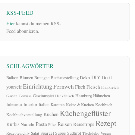
RSS-FEED
Hier
kannst du meinen RSS-
Feed abonnieren.
SCHLAGWÖRTER
DIY
Do-it-
Deko
Balkon
Blumen
Bretagne
Buchvorstellung
Einrichtung
Fernweh
yourself
Fisch
Fleisch
Frankreich
Hamburg
Gewinnspiel
Hähnchen
Garten
Gemüse
Hackfleisch
Interieur
Interior
Italien
Karotten
Kekse & Kuchen
Kochbuch
Küchengeflüster
Kuchen
Kochbuchvorstellung
Rezept
Pasta
Reisen
Reisetipps
Kürbis
Nudeln
Pilze
Spargel
Suppe
Südtirol
Rezeptearchiv
Salat
Tischdeko
Vegan