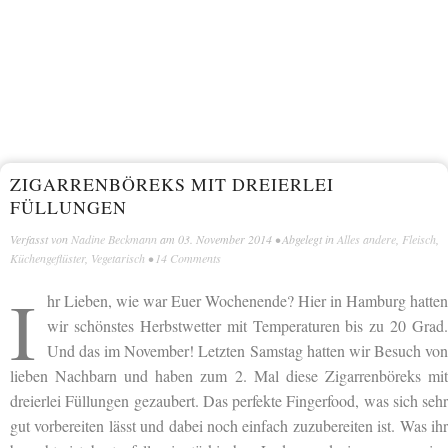
ZIGARRENBÖREKS MIT DREIERLEI
FÜLLUNGEN
Verfasst von
Nadine Beckmann
am
03. November 2014
• Abgelegt in
Alles andere
,
Fleisch
,
Küchengeflüster
,
Vegetarisch
•
14 Comments
I
hr Lieben, wie war Euer Wochenende? Hier in Hamburg hatten
wir schönstes Herbstwetter mit Temperaturen bis zu 20 Grad.
Und das im November! Letzten Samstag hatten wir Besuch von
lieben Nachbarn und haben zum 2. Mal diese Zigarrenböreks mit
dreierlei Füllungen gezaubert. Das perfekte Fingerfood, was sich sehr
gut vorbereiten lässt und dabei noch einfach zuzubereiten ist. Was ihr