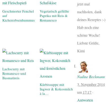
jetzt mal
Geschmorter Fenchel
Vegetarisch gefüllte
nachholen, dank
auf
Paprika mit Reis &
deines Rezeptes :-)
Kichererbsenhummus
Romanesco
Hab noch eine
schöne Woche!
Liebste Grüße,
Kimi
Lachscurry mit
Romanesco und
Nadine Beckmann
Basmatireis
3. November 2014
Kürbissuppe mit
Ingwer & Kokosmilch
um
17:17
·
à la…
Antworten