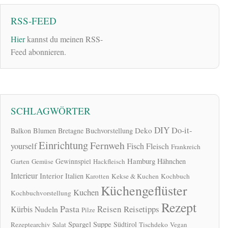
RSS-FEED
Hier
kannst du meinen RSS-
Feed abonnieren.
SCHLAGWÖRTER
DIY
Do-it-
Deko
Balkon
Blumen
Bretagne
Buchvorstellung
Einrichtung
Fernweh
yourself
Fisch
Fleisch
Frankreich
Hamburg
Gewinnspiel
Hähnchen
Garten
Gemüse
Hackfleisch
Interieur
Interior
Italien
Karotten
Kekse & Kuchen
Kochbuch
Küchengeflüster
Kuchen
Kochbuchvorstellung
Rezept
Pasta
Reisen
Reisetipps
Kürbis
Nudeln
Pilze
Spargel
Suppe
Südtirol
Rezeptearchiv
Salat
Tischdeko
Vegan