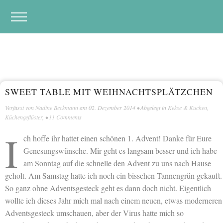
SWEET TABLE MIT WEIHNACHTSPLÄTZCHEN
Verfasst von
Nadine Beckmann
am
02. Dezember 2014
• Abgelegt in
Kekse & Kuchen
,
Küchengeflüster
, •
11 Comments
I
ch hoffe ihr hattet einen schönen 1. Advent! Danke für Eure
Genesungswünsche. Mir geht es langsam besser und ich habe
am Sonntag auf die schnelle den Advent zu uns nach Hause
geholt. Am Samstag hatte ich noch ein bisschen Tannengrün gekauft.
So ganz ohne Adventsgesteck geht es dann doch nicht. Eigentlich
wollte ich dieses Jahr mich mal nach einem neuen, etwas moderneren
Adventsgesteck umschauen, aber der Virus hatte mich so