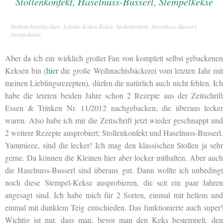
Weihnachtsplätzchen: Schoko-Kokos-Kekse, Stollenkonfekt, Haselnuss-Busserl,
Stempelkekse
Aber da ich ein wirklich großer Fan von komplett selbst gebackenen
Keksen bin (
hier
die große Weihnachtsbäckerei vom letzten Jahr mi
meinen Lieblingsrezepten), dürfen die natürlich auch nicht fehlen. Ich
habe die letzten beiden Jahre schon 2 Rezepte aus der Zeitschrift
Essen & Trinken Nr. 11/2012 nachgebacken, die überaus lecker
waren. Also habe ich mir die Zeitschrift jetzt wieder geschnappt und
2 weitere Rezepte ausprobiert:
Stollenkonfekt und Haselnuss-Busserl.
Yammieee, sind die lecker! Ich mag den klassischen Stollen ja sehr
gerne. Da können die Kleinen hier aber locker mithalten. Aber auch
die Haselnuss-Busserl sind überaus gut. Dann wollte ich unbedingt
noch diese Stempel-Kekse ausprobieren, die seit ein paar Jahren
angesagt sind. Ich habe mich für 2 Sorten, einmal mit hellem und
einmal mit dunklem Teig entschieden. Das funktionierte auch super!
Wichtig ist nur, dass man, bevor man den Keks bestempelt, den