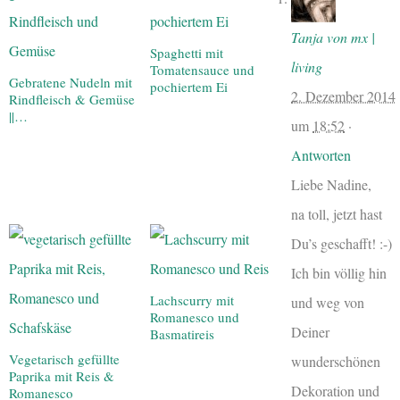
Tanja von mx |
Spaghetti mit
living
Tomatensauce und
Gebratene Nudeln mit
pochiertem Ei
2. Dezember 2014
Rindfleisch & Gemüse
||…
um
18:52
·
Antworten
Liebe Nadine,
na toll, jetzt hast
Du’s geschafft! :-)
Ich bin völlig hin
Lachscurry mit
und weg von
Romanesco und
Deiner
Basmatireis
Vegetarisch gefüllte
wunderschönen
Paprika mit Reis &
Dekoration und
Romanesco