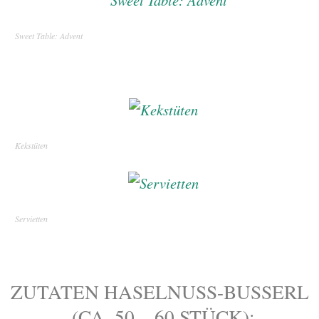
Sweet Table: Advent
Kekstüten
Servietten
ZUTATEN HASELNUSS-BUSSERL
(CA. 50 – 60 STÜCK):