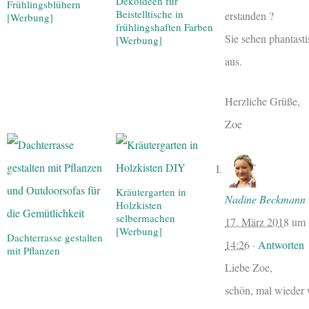
Dekoideen für
Frühlingsblühern
Beistelltische in
erstanden ?
[Werbung]
frühlingshaften Farben
Sie sehen phantasti
[Werbung]
aus.
Herzliche Grüße,
Zoe
Kräutergarten in
Nadine Beckmann
Holzkisten
selbermachen
17. März 2018
um
[Werbung]
Dachterrasse gestalten
14:26
·
Antworten
mit Pflanzen
Liebe Zoe,
schön, mal wieder