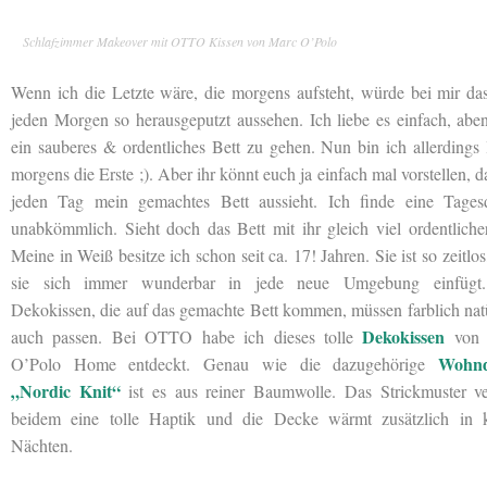
Schlafzimmer Makeover mit OTTO Kissen von Marc O’Polo
Wenn ich die Letzte wäre, die morgens aufsteht, würde bei mir da
jeden Morgen so herausgeputzt aussehen. Ich liebe es einfach, abe
ein sauberes & ordentliches Bett zu gehen. Nun bin ich allerdings 
morgens die Erste ;). Aber ihr könnt euch ja einfach mal vorstellen, d
jeden Tag mein gemachtes Bett aussieht. Ich finde eine Tages
unabkömmlich. Sieht doch das Bett mit ihr gleich viel ordentliche
Meine in Weiß besitze ich schon seit ca. 17! Jahren. Sie ist so zeitlos
sie sich immer wunderbar in jede neue Umgebung einfügt
Dekokissen, die auf das gemachte Bett kommen, müssen farblich nat
Dekokissen
auch passen. Bei OTTO habe ich dieses tolle
von 
Wohnd
O’Polo Home entdeckt. Genau wie die dazugehörige
„Nordic Knit“
ist es aus reiner Baumwolle. Das Strickmuster ver
beidem eine tolle Haptik und die Decke wärmt zusätzlich in k
Nächten.