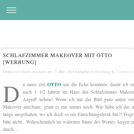
SCHLAFZIMMER MAKEOVER MIT OTTO
[WERBUNG]
Verfasst von
Nadine Beckmann
am
17. März 2018
• Abgelegt in
Einrichtung
•
17 Comments
D
OTTO
a muss erst
um die Ecke kommen, damit ich en
nach 1 1/2 Jahren im Haus das Schlafzimmer Makeov
Angriff nehme! Wenn ich mir das Bild ganz unten vo
Makeover anschaue, graut es mir immer noch. Wie habe ich das n
lange ausgehalten, wo ich doch so ein Einrichtungsfreak bin?! Frag
bitte nicht.. Wahrscheinlich im wahrsten Sinne des Wortes Augen 
durch…