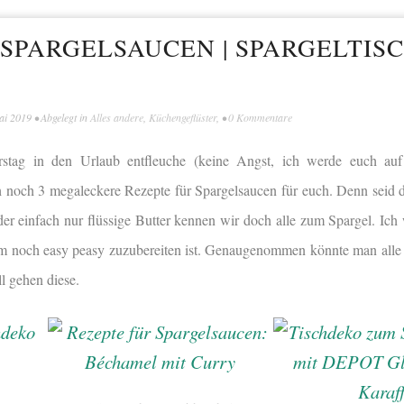
 SPARGELSAUCEN | SPARGELTIS
ai 2019
• Abgelegt in
Alles andere
,
Küchengeflüster
, •
0 Kommentare
stag in den Urlaub entfleuche (keine Angst, ich werde euch au
 noch 3 megaleckere Rezepte für Spargelsaucen für euch. Denn seid d
er einfach nur flüssige Butter kennen wir doch alle zum Spargel. Ich 
m noch easy peasy zuzubereiten ist. Genaugenommen könnte man alle
ll gehen diese.