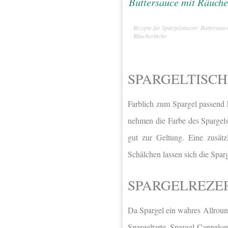
Rezepte für Spargelsaucen: Buttersauc
Räucherlachs
SPARGELTISC
Farblich zum Spargel passend 
nehmen die Farbe des Spargel
gut zur Geltung. Eine zusätz
Schälchen lassen sich die Spar
SPARGELREZE
Da Spargel ein wahres Allround
Spargeltarte, Spargel-Cannelo