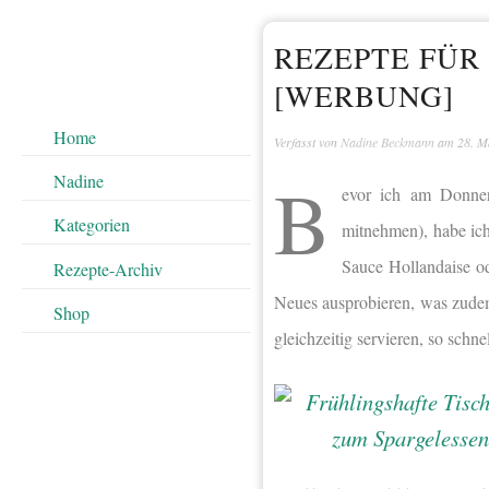
REZEPTE FÜR
[WERBUNG]
Home
Verfasst von
Nadine Beckmann
am
28. M
B
Nadine
evor ich am Donner
Kategorien
mitnehmen), habe ich
Sauce Hollandaise od
Rezepte-Archiv
Neues ausprobieren, was zude
Shop
gleichzeitig servieren, so schne