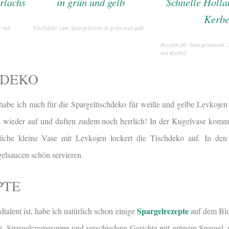
e mit
Tischdeko zum Spargelessen in grün und gelb
Rezepte für Spargelsaucen: 
mit Kerbel
HDEKO
habe ich mich für die Spargeltischdeko für weiße und gelbe Levkojen 
s wieder auf und duften zudem noch herrlich! In der Kugelvase komm
liche kleine Vase mit Levkojen lockert die Tischdeko auf. In den
gelsaucen schön servieren.
PTE
Spargelrezepte
talent ist, habe ich natürlich schon einige
auf dem Blo
ni, Spargelcremesuppe und verschiedene Gerichte mit grünem Spargel, 