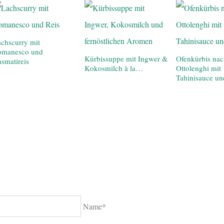
chscurry mit
omanesco und
Kürbissuppe mit Ingwer &
Ofenkürbis na
smatireis
Kokosmilch à la…
Ottolenghi mit
Tahinisauce un
Name*