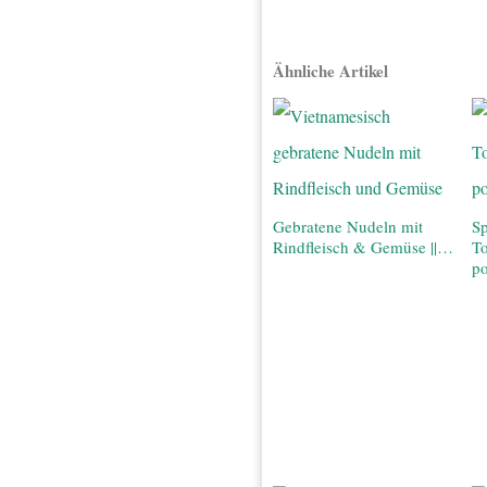
Ähnliche Artikel
Gebratene Nudeln mit
Sp
Rindfleisch & Gemüse ||…
T
po