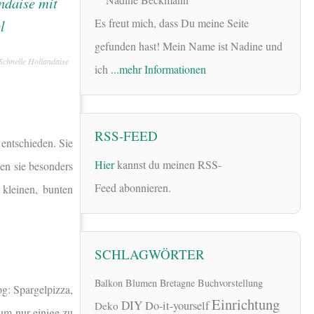
Es freut mich, dass Du meine Seite
gefunden hast! Mein Name ist Nadine und
Schnelle Hollandaise
ich
...mehr Informationen
RSS-FEED
entschieden. Sie
Hier
kannst du meinen RSS-
en sie besonders
Feed abonnieren.
 kleinen, bunten
SCHLAGWÖRTER
Balkon
Blumen
Bretagne
Buchvorstellung
g: Spargelpizza,
Einrichtung
DIY
Do-it-yourself
Deko
um nur einige zu