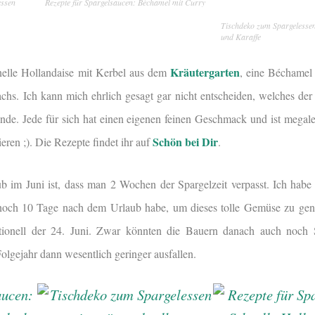
essen
Rezepte für Spargelsaucen: Béchamel mit Curry
Tischdeko zum Spargeless
und Karaffe
Kräutergarten
nelle Hollandaise mit Kerbel aus dem
, eine Béchamel
chs. Ich kann mich ehrlich gesagt gar nicht entscheiden, welches der
inde. Jede für sich hat einen eigenen feinen Geschmack und ist megale
Schön bei Dir
ieren ;). Die Rezepte findet ihr auf
.
b im Juni ist, dass man 2 Wochen der Spargelzeit verpasst. Ich habe 
 noch 10 Tage nach dem Urlaub habe, um dieses tolle Gemüse zu ge
ditionell der 24. Juni. Zwar könnten die Bauern danach auch noch 
olgejahr dann wesentlich geringer ausfallen.