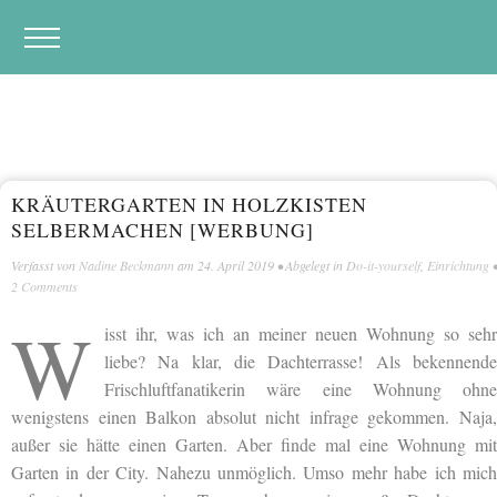
KRÄUTERGARTEN IN HOLZKISTEN
SELBERMACHEN [WERBUNG]
Verfasst von
Nadine Beckmann
am
24. April 2019
• Abgelegt in
Do-it-yourself
,
Einrichtung
•
2 Comments
W
isst ihr, was ich an meiner neuen Wohnung so sehr
liebe? Na klar, die Dachterrasse! Als bekennende
Frischluftfanatikerin wäre eine Wohnung ohne
wenigstens einen Balkon absolut nicht infrage gekommen. Naja,
außer sie hätte einen Garten. Aber finde mal eine Wohnung mit
Garten in der City. Nahezu unmöglich. Umso mehr habe ich mich