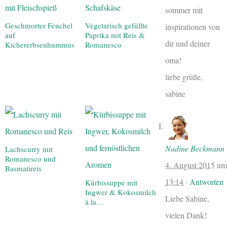
sommer mit
Geschmorter Fenchel
Vegetarisch gefüllte
inspirationen von
auf
Paprika mit Reis &
dir und deiner
Kichererbsenhummus
Romanesco
oma!
liebe grüße,
sabine
Nadine Beckmann
Lachscurry mit
Romanesco und
4. August 2015
um
Basmatireis
13:14
·
Antworten
Kürbissuppe mit
Ingwer & Kokosmilch
Liebe Sabine,
à la…
vielen Dank!