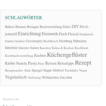
SCHLAGWÖRTER
DIY
Do-it-
Deko
Balkon
Blumen
Bretagne
Buchvorstellung
Einrichtung
Fernweh
yourself
Fisch
Fleisch
Frankreich
Hamburg
Gewinnspiel
Hähnchen
Garten
Gemüse
Hackfleisch
Interieur
Interior
Italien
Karotten
Kekse & Kuchen
Kochbuch
Küchengeflüster
Kuchen
Kochbuchvorstellung
Rezept
Pasta
Reisen
Reisetipps
Kürbis
Nudeln
Pilze
Spargel
Suppe
Südtirol
Rezeptearchiv
Salat
Tischdeko
Vegan
Vegetarisch
Zucchini
Weihnachten
Verlosung
TRANSLATE