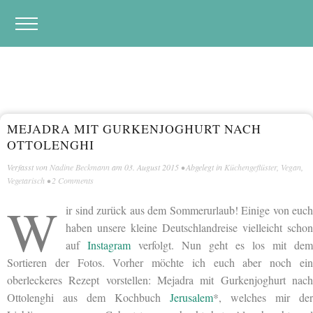
MEJADRA MIT GURKENJOGHURT NACH
OTTOLENGHI
Verfasst von
Nadine Beckmann
am
03. August 2015
• Abgelegt in
Küchengeflüster
,
Vegan
,
Vegetarisch
•
2 Comments
W
ir sind zurück aus dem Sommerurlaub! Einige von euch
haben unsere kleine Deutschlandreise vielleicht schon
auf
Instagram
verfolgt. Nun geht es los mit dem
Sortieren der Fotos. Vorher möchte ich euch aber noch ein
oberleckeres Rezept vorstellen: Mejadra mit Gurkenjoghurt nach
Ottolenghi aus dem Kochbuch
Jerusalem
*, welches mir der