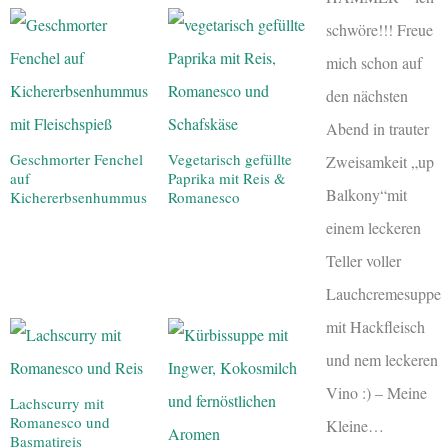
schwöre!!! Freue
mich schon auf
den nächsten
Abend in trauter
Geschmorter Fenchel
Vegetarisch gefüllte
Zweisamkeit „up
auf
Paprika mit Reis &
Balkony“mit
Kichererbsenhummus
Romanesco
einem leckeren
Teller voller
Lauchcremesuppe
mit Hackfleisch
und nem leckeren
Vino :) – Meine
Lachscurry mit
Romanesco und
Kleine…
Basmatireis