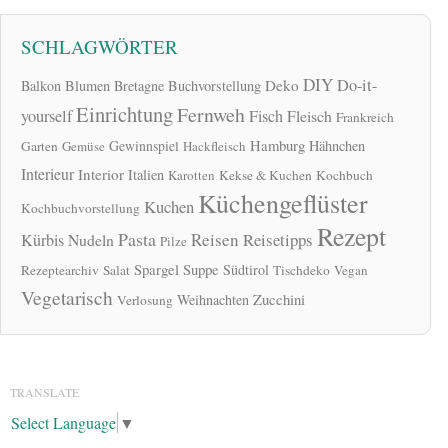
SCHLAGWÖRTER
DIY
Do-it-
Deko
Balkon
Blumen
Bretagne
Buchvorstellung
Einrichtung
Fernweh
yourself
Fisch
Fleisch
Frankreich
Hamburg
Gewinnspiel
Hähnchen
Garten
Gemüse
Hackfleisch
Interieur
Interior
Italien
Karotten
Kekse & Kuchen
Kochbuch
Küchengeflüster
Kuchen
Kochbuchvorstellung
Rezept
Pasta
Reisen
Reisetipps
Kürbis
Nudeln
Pilze
Spargel
Suppe
Südtirol
Rezeptearchiv
Salat
Tischdeko
Vegan
Vegetarisch
Zucchini
Weihnachten
Verlosung
TRANSLATE
Select Language
▼