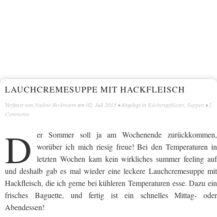
LAUCHCREMESUPPE MIT HACKFLEISCH
Verfasst von
Nadine Beckmann
am
02. Juli 2013
• Abgelegt in
Küchengeflüster
,
Suppen
•
2
Comments
D
er Sommer soll ja am Wochenende zurückkommen,
worüber ich mich riesig freue! Bei den Temperaturen in
letzten Wochen kam kein wirkliches summer feeling auf
und deshalb gab es mal wieder eine leckere Lauchcremesuppe mit
Hackfleisch, die ich gerne bei kühleren Temperaturen esse. Dazu ein
frisches Baguette, und fertig ist ein schnelles Mittag- oder
Abendessen!