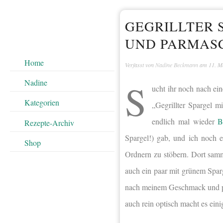
GEGRILLTER 
UND PARMAS
Home
Verfasst von
Nadine Beckmann
am
11. M
S
Nadine
ucht ihr noch nach ein
Kategorien
„Gegrillter Spargel 
endlich mal wieder
B
Rezepte-Archiv
Spargel!) gab, und ich noch 
Shop
Ordnern zu stöbern. Dort samm
auch ein paar mit grünem Sparg
nach meinem Geschmack und per
auch rein optisch macht es einig