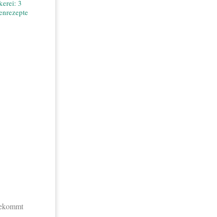
erei: 3
henrezepte
 bekommt