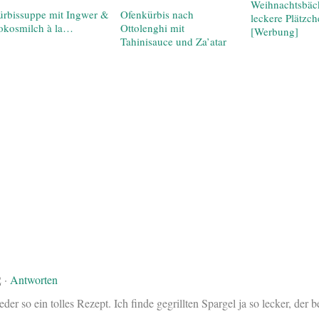
Weihnachtsbäck
rbissuppe mit Ingwer &
Ofenkürbis nach
leckere Plätzc
okosmilch à la…
Ottolenghi mit
[Werbung]
Tahinisauce und Za’atar
2
·
Antworten
der so ein tolles Rezept. Ich finde gegrillten Spargel ja so lecker, der