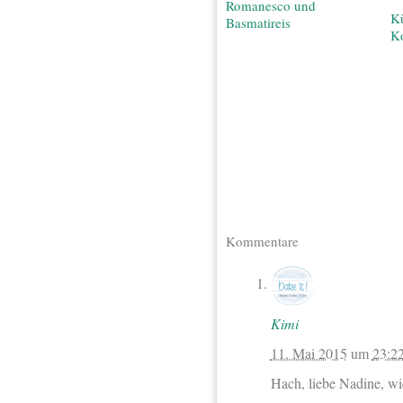
Romanesco und
Kü
Basmatireis
K
Kommentare
Kimi
11. Mai 2015
um
23:2
Hach, liebe Nadine, wie