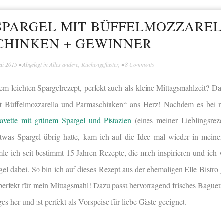
SPARGEL MIT BÜFFELMOZZARE
CHINKEN + GEWINNER
ai 2015
• Abgelegt in
Alles andere
,
Küchengeflüster
, •
8 Comments
em leichten Spargelrezept, perfekt auch als kleine Mittagsmahlzeit? D
mit Büffelmozzarella und Parmaschinken“ ans Herz! Nachdem es bei 
avette mit grünem Spargel und Pistazien
(eines meiner Lieblingsrez
etwas Spargel übrig hatte, kam ich auf die Idee mal wieder in mein
le ich seit bestimmt 15 Jahren Rezepte, die mich inspirieren und ich 
el dabei. So bin ich auf dieses Rezept aus der ehemaligen Elle Bistr
fekt für mein Mittagsmahl! Dazu passt hervorragend frisches Baguett
es her und ist perfekt als Vorspeise für liebe Gäste geeignet.