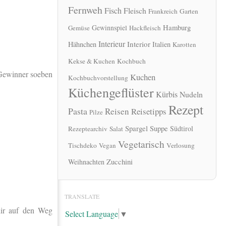
Fernweh
Fisch
Fleisch
Frankreich
Garten
Hamburg
Gewinnspiel
Gemüse
Hackfleisch
Interieur
Interior
Hähnchen
Italien
Karotten
Kekse & Kuchen
Kochbuch
Gewinner soeben
Kuchen
Kochbuchvorstellung
Küchengeflüster
Kürbis
Nudeln
Rezept
Pasta
Reisen
Reisetipps
Pilze
Spargel
Suppe
Südtirol
Rezeptearchiv
Salat
Vegetarisch
Tischdeko
Vegan
Verlosung
Zucchini
Weihnachten
TRANSLATE
dir auf den Weg
Select Language
▼