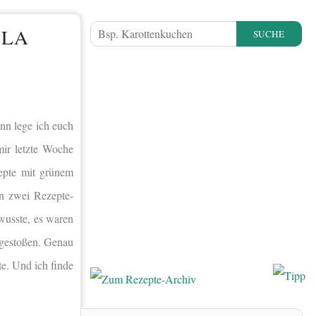
LLA
SUCHE
ann lege ich euch
mir letzte Woche
epte mit grünem
en zwei Rezepte-
wusste, es waren
o gestoßen. Genau
e. Und ich finde