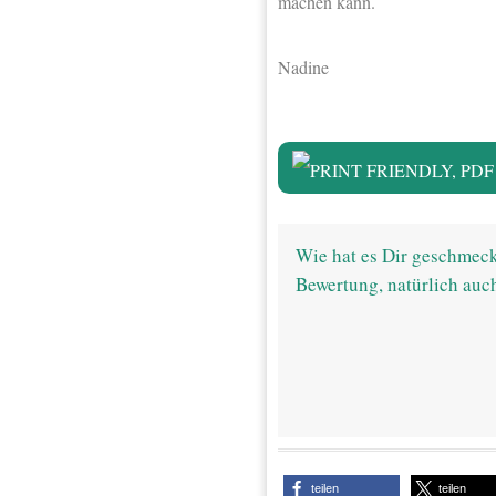
machen kann.
Nadine
Wie hat es Dir geschmeck
Bewertung, natürlich auc
teilen
teilen