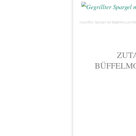
Gegrillter Spargel mit Büffelmozzarell
ZUT
BÜFFELMO