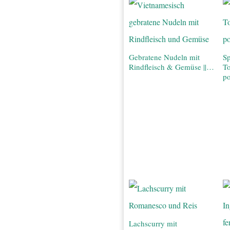
Gebratene Nudeln mit
Sp
Rindfleisch & Gemüse ||…
T
po
Lachscurry mit