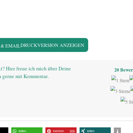
DRUCKVERSION ANZEIGEN
t? Hier freue ich mich über Deine
20
Bewer
h gerne mit Kommentar.
teilen
merken
teilen
306