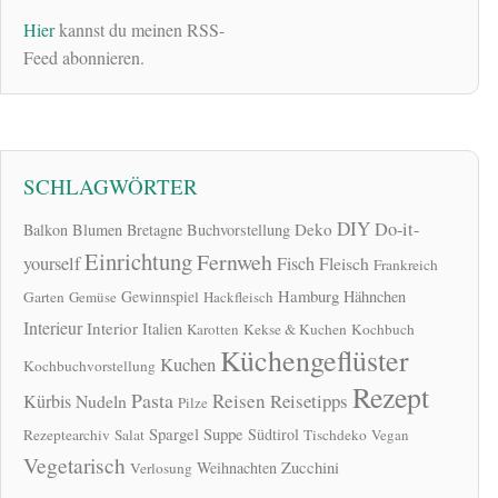
Hier
kannst du meinen RSS-
Feed abonnieren.
SCHLAGWÖRTER
DIY
Do-it-
Deko
Balkon
Blumen
Bretagne
Buchvorstellung
Einrichtung
Fernweh
yourself
Fisch
Fleisch
Frankreich
Hamburg
Gewinnspiel
Hähnchen
Garten
Gemüse
Hackfleisch
Interieur
Interior
Italien
Karotten
Kekse & Kuchen
Kochbuch
Küchengeflüster
Kuchen
Kochbuchvorstellung
Rezept
Pasta
Reisen
Reisetipps
Kürbis
Nudeln
Pilze
Spargel
Suppe
Südtirol
Rezeptearchiv
Salat
Tischdeko
Vegan
Vegetarisch
Zucchini
Weihnachten
Verlosung