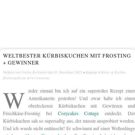
WELTBESTER KÜRBISKUCHEN MIT FROSTING
+ GEWINNER
Verfasst von
Nadine Beckmann
am
03. November 2015
• Abgelegt in
Kekse & Kuchen
,
Küchengeflüster
, •
14 Comments
W
ieder einmal bin ich auf ein supertolles Rezept einer
Amerikanerin gestoßen! Und zwar habe ich einen
oberleckeren Kürbiskuchen mit Gewürzen und
Frischkäse-Frosting bei
Cozycakes Cottage
entdeckt. De
Kürbiskuchen sah so supersaftig aus, der musste ausprobiert werden.
Und ich wurde nicht enttäuscht! Er schwimmt auf einer Wellenlänge