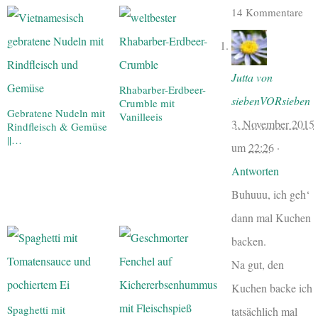
14 Kommentare
Jutta von
Rhabarber-Erdbeer-
siebenVORsieben
Crumble mit
Gebratene Nudeln mit
Vanilleeis
3. November 2015
Rindfleisch & Gemüse
||…
um
22:26
·
Antworten
Buhuuu, ich geh‘
dann mal Kuchen
backen.
Na gut, den
Kuchen backe ich
Spaghetti mit
tatsächlich mal