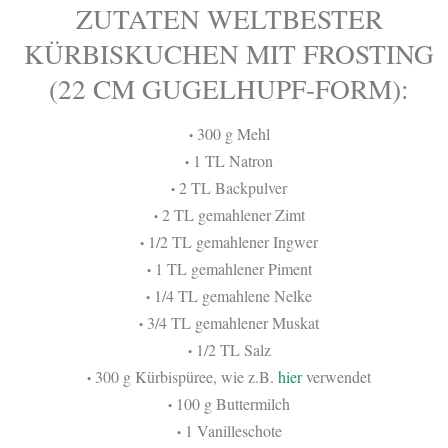
ZUTATEN WELTBESTER
KÜRBISKUCHEN MIT FROSTING
(22 CM GUGELHUPF-FORM):
300 g Mehl
•
1 TL Natron
•
2 TL Backpulver
•
2 TL gemahlener Zimt
•
1/2 TL gemahlener Ingwer
•
1 TL gemahlener Piment
•
1/4 TL gemahlene Nelke
•
3/4 TL gemahlener Muskat
•
1/2 TL Salz
•
300 g Kürbispüree, wie z.B.
hier
verwendet
•
100 g Buttermilch
•
1 Vanilleschote
•