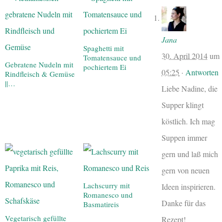
Jana
Spaghetti mit
30. April 2014
um
Tomatensauce und
Gebratene Nudeln mit
pochiertem Ei
05:25
·
Antworten
Rindfleisch & Gemüse
||…
Liebe Nadine, die
Supper klingt
köstlich. Ich mag
Suppen immer
gern und laß mich
gern von neuen
Lachscurry mit
Ideen inspirieren.
Romanesco und
Danke für das
Basmatireis
Vegetarisch gefüllte
Rezept!