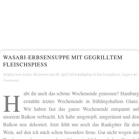
WASABI-ERBSENSUPPE MIT GEGRILLTEM
FLEISCHSPIESS
Verfasst von
Nadine Beckmann
am
28. April 2014
• Abgelegt in
Küchengeflüster
,
Suppen
•
2
Comments
H
abt ihr auch das schöne Wochenende genossen? Hamburg
erstahlte letztes Wochenende in frühlingshaftem Glanz.
Wir haben fast das ganze Wochenende entspannt auf
unserem Balkon verbracht. Ich habe umgetopft, umgeräumt und den
Balkon neu dekoriert. Jetzt fehlt nur noch das Rankgitter für den
Wein, auf den ich mich schon besonders freue. Gar nicht wegen der