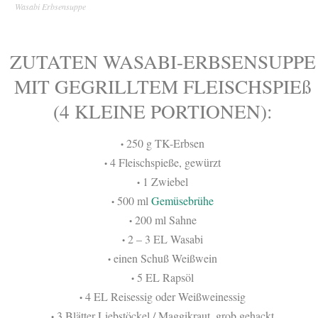
Wasabi Erbsensuppe
ZUTATEN WASABI-ERBSENSUPPE
MIT GEGRILLTEM FLEISCHSPIEß
(4 KLEINE PORTIONEN):
250 g TK-Erbsen
•
4 Fleischspieße, gewürzt
•
1 Zwiebel
•
500 ml
Gemüsebrühe
•
200 ml Sahne
•
2 – 3 EL Wasabi
•
einen Schuß Weißwein
•
5 EL Rapsöl
•
4 EL Reisessig oder Weißweinessig
•
3 Blätter Liebstöckel / Maggikraut, grob gehackt
•