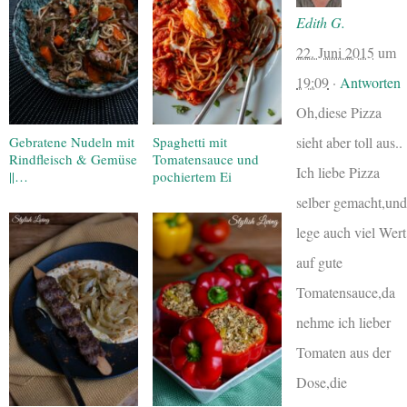
Edith G.
22. Juni 2015
um
19:09
·
Antworten
Oh,diese Pizza
Gebratene Nudeln mit
Spaghetti mit
sieht aber toll aus..
Rindfleisch & Gemüse
Tomatensauce und
Ich liebe Pizza
||…
pochiertem Ei
selber gemacht,und
lege auch viel Wert
auf gute
Tomatensauce,da
nehme ich lieber
Tomaten aus der
Dose,die