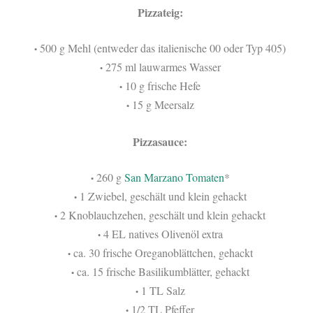
Pizzateig:
500 g Mehl (entweder das italienische 00 oder Typ 405)
•
275 ml lauwarmes Wasser
•
10 g frische Hefe
•
15 g Meersalz
•
Pizzasauce:
260 g
San Marzano Tomaten
*
•
1 Zwiebel, geschält und klein gehackt
•
2 Knoblauchzehen, geschält und klein gehackt
•
4 EL natives Olivenöl extra
•
ca. 30 frische Oreganoblättchen, gehackt
•
ca. 15 frische Basilikumblätter, gehackt
•
1 TL Salz
•
1/2 TL Pfeffer
•