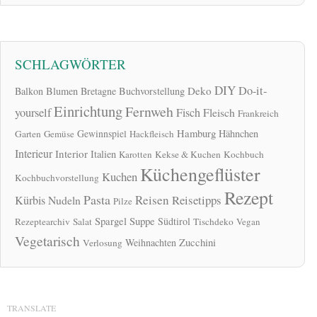
SCHLAGWÖRTER
DIY
Do-it-
Deko
Balkon
Blumen
Bretagne
Buchvorstellung
Einrichtung
Fernweh
yourself
Fisch
Fleisch
Frankreich
Hamburg
Gewinnspiel
Hähnchen
Garten
Gemüse
Hackfleisch
Interieur
Interior
Italien
Karotten
Kekse & Kuchen
Kochbuch
Küchengeflüster
Kuchen
Kochbuchvorstellung
Rezept
Pasta
Reisen
Reisetipps
Kürbis
Nudeln
Pilze
Spargel
Suppe
Südtirol
Rezeptearchiv
Salat
Tischdeko
Vegan
Vegetarisch
Zucchini
Weihnachten
Verlosung
TRANSLATE