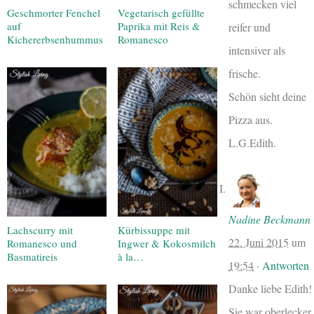
schmecken viel
Geschmorter Fenchel
Vegetarisch gefüllte
auf
Paprika mit Reis &
reifer und
Kichererbsenhummus
Romanesco
intensiver als
frische.
Schön sieht deine
Pizza aus.
L.G.Edith.
Nadine Beckmann
Lachscurry mit
Kürbissuppe mit
22. Juni 2015
um
Romanesco und
Ingwer & Kokosmilch
Basmatireis
à la…
19:54
·
Antworten
Danke liebe Edith!
Sie war oberlecker