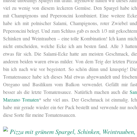
musste unbedingt Spargel mit drauf. Irgendwie hatten wir dieses Jahr
viel zu wenig von diesem leckeren Gemüse. Den Spargel habe ich
mit Champignons und Peperoncini kombiniert. Eine weitere Ecke
habe ich mit polnischer Salami, Champignons, roter Zwiebel und
Peperoncini belegt. Und zum Schluss gab es noch 1/3 mit gekochtem
Schinken und Weintrauben – eine tolle Kombination! Ich kann mich
nicht entscheiden, welche Ecke ich am besten fand. Alle 3 hatten
etwas für sich. Die Salami-Ecke hatte am meisten Geschmack, die
anderen beiden waren etwas milder. Von dem Teig der letzten Pizza
bin ich nach wie vor begeistert. So schön dünn und knusprig! Die
Tomatensauce habe ich dieses Mal etwas abgewandelt und frischen
Oregano und Basilikum vom Balkon verwendet. Gefällt mir fast
besser als die letzte Tomatensauce. Natürlich machen auch die
San
Marzano Tomaten
* sehr viel aus. Der Geschmack ist einmalig. Ic
habe mir gerade wieder ein 6er Pack bestellt und verwende nur noch
diese Sorte für meine Tomatensaucen.