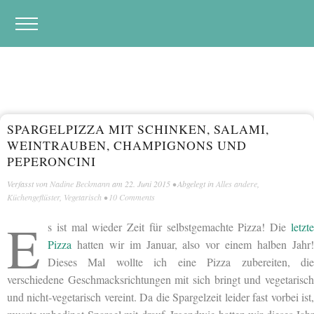
SPARGELPIZZA MIT SCHINKEN, SALAMI,
WEINTRAUBEN, CHAMPIGNONS UND
PEPERONCINI
Verfasst von
Nadine Beckmann
am
22. Juni 2015
• Abgelegt in
Alles andere
,
Küchengeflüster
,
Vegetarisch
•
10 Comments
E
s ist mal wieder Zeit für selbstgemachte Pizza! Die
letzte
Pizza
hatten wir im Januar, also vor einem halben Jahr!
Dieses Mal wollte ich eine Pizza zubereiten, die
verschiedene Geschmacksrichtungen mit sich bringt und vegetarisch
und nicht-vegetarisch vereint. Da die Spargelzeit leider fast vorbei ist,