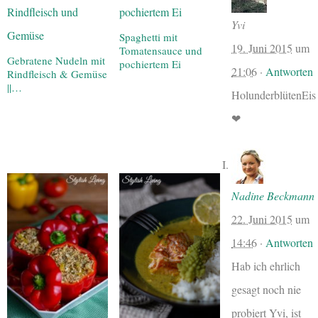
Yvi
Spaghetti mit
19. Juni 2015
um
Tomatensauce und
Gebratene Nudeln mit
pochiertem Ei
21:06
·
Antworten
Rindfleisch & Gemüse
||…
HolunderblütenEis
❤
Nadine Beckmann
22. Juni 2015
um
14:46
·
Antworten
Hab ich ehrlich
gesagt noch nie
probiert Yvi, ist