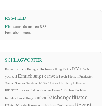
RSS-FEED
Hier
kannst du meinen RSS-
Feed abonnieren.
SCHLAGWÖRTER
DIY
Do-it-
Deko
Balkon
Blumen
Bretagne
Buchvorstellung
Einrichtung
Fernweh
yourself
Fisch
Fleisch
Frankreich
Hamburg
Gewinnspiel
Hähnchen
Garten
Gemüse
Hackfleisch
Interieur
Interior
Italien
Karotten
Kekse & Kuchen
Kochbuch
Küchengeflüster
Kuchen
Kochbuchvorstellung
Rezept
Pasta
Reisen
Reisetipps
Kürbis
Nudeln
Pilze