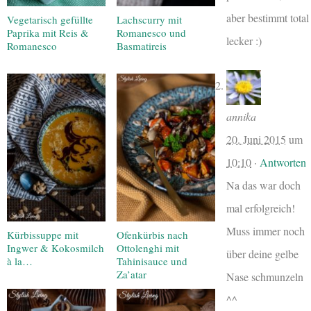
aber bestimmt total
Vegetarisch gefüllte
Lachscurry mit
Paprika mit Reis &
Romanesco und
lecker :)
Romanesco
Basmatireis
annika
20. Juni 2015
um
10:10
·
Antworten
Na das war doch
mal erfolgreich!
Muss immer noch
Kürbissuppe mit
Ofenkürbis nach
Ingwer & Kokosmilch
Ottolenghi mit
über deine gelbe
à la…
Tahinisauce und
Za’atar
Nase schmunzeln
^^