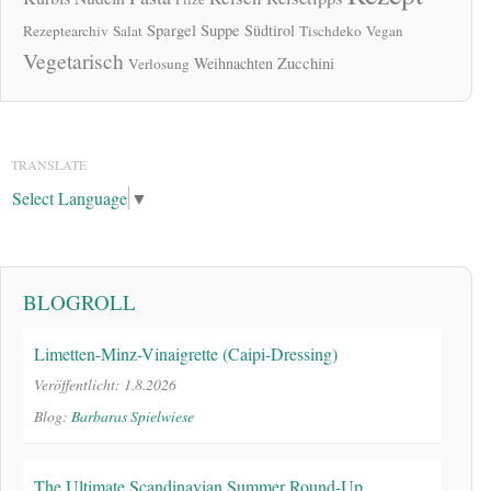
Spargel
Suppe
Südtirol
Rezeptearchiv
Salat
Tischdeko
Vegan
Vegetarisch
Zucchini
Weihnachten
Verlosung
TRANSLATE
Select Language
▼
BLOGROLL
Limetten-Minz-Vinaigrette (Caipi-Dressing)
Veröffentlicht: 1.8.2026
Blog:
Barbaras Spielwiese
The Ultimate Scandinavian Summer Round-Up