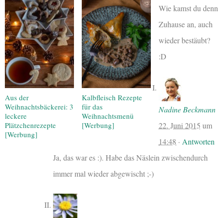
Wie kamst du denn
Zuhause an, auch
wieder bestäubt?
:D
Aus der
Kalbfleisch Rezepte
Weihnachtsbäckerei: 3
für das
Nadine Beckmann
leckere
Weihnachtsmenü
22. Juni 2015
um
Plätzchenrezepte
[Werbung]
[Werbung]
14:48
·
Antworten
Ja, das war es :). Habe das Näslein zwischendurch
immer mal wieder abgewischt ;-)