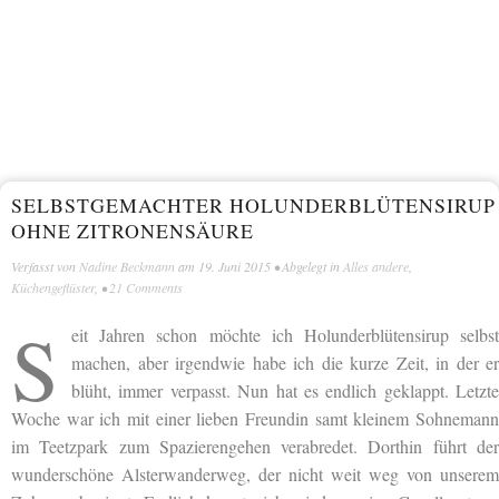
SELBSTGEMACHTER HOLUNDERBLÜTENSIRUP
OHNE ZITRONENSÄURE
Verfasst von
Nadine Beckmann
am
19. Juni 2015
• Abgelegt in
Alles andere
,
Küchengeflüster
, •
21 Comments
S
eit Jahren schon möchte ich Holunderblütensirup selbst
machen, aber irgendwie habe ich die kurze Zeit, in der er
blüht, immer verpasst. Nun hat es endlich geklappt. Letzte
Woche war ich mit einer lieben Freundin samt kleinem Sohnemann
im Teetzpark zum Spazierengehen verabredet. Dorthin führt der
wunderschöne Alsterwanderweg, der nicht weit weg von unserem