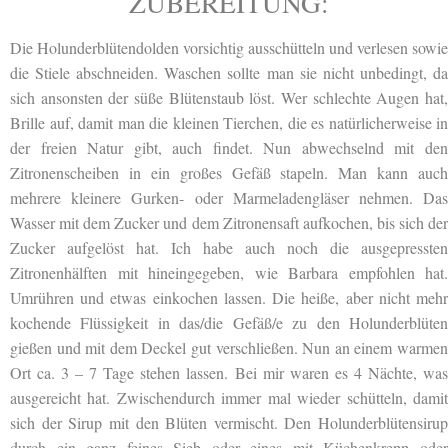
ZUBEREITUNG:
Die Holunderblütendolden vorsichtig ausschütteln und verlesen sowie
die Stiele abschneiden. Waschen sollte man sie nicht unbedingt, da
sich ansonsten der süße Blütenstaub löst. Wer schlechte Augen hat,
Brille auf, damit man die kleinen Tierchen, die es natürlicherweise in
der freien Natur gibt, auch findet. Nun abwechselnd mit den
Zitronenscheiben in ein großes Gefäß stapeln. Man kann auch
mehrere kleinere Gurken- oder Marmeladengläser nehmen. Das
Wasser mit dem Zucker und dem Zitronensaft aufkochen, bis sich der
Zucker aufgelöst hat. Ich habe auch noch die ausgepressten
Zitronenhälften mit hineingegeben, wie Barbara empfohlen hat.
Umrühren und etwas einkochen lassen. Die heiße, aber nicht mehr
kochende Flüssigkeit in das/die Gefäß/e zu den Holunderblüten
gießen und mit dem Deckel gut verschließen. Nun an einem warmen
Ort ca. 3 – 7 Tage stehen lassen. Bei mir waren es 4 Nächte, was
ausgereicht hat. Zwischendurch immer mal wieder schütteln, damit
sich der Sirup mit den Blüten vermischt. Den Holunderblütensirup
durch ein ganz feines Sieb oder eines mit Küchenkrepp oder