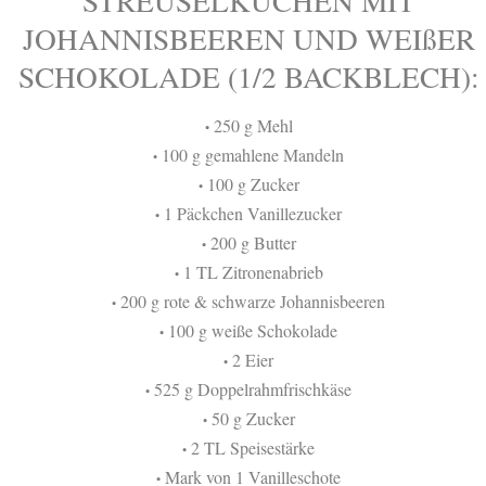
STREUSELKUCHEN MIT
JOHANNISBEEREN UND WEIßER
SCHOKOLADE (1/2 BACKBLECH):
250 g Mehl
•
100 g gemahlene Mandeln
•
100 g Zucker
•
1 Päckchen Vanillezucker
•
200 g Butter
•
1 TL Zitronenabrieb
•
200 g rote & schwarze Johannisbeeren
•
100 g weiße Schokolade
•
2 Eier
•
525 g Doppelrahmfrischkäse
•
50 g Zucker
•
2 TL Speisestärke
•
Mark von 1 Vanilleschote
•