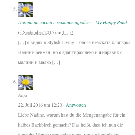
Почти на гости с малинов щройзел - My Happy Pond
6. September 2015
um
11:57
·
[…] я видях в Stylish Living – блога немската блогърка
Надине Бекман, но я адаптирах леко и я наравих с
малини и малко […]
Anja
22. Juli 2016
um
12:20
·
Antworten
Liebe Nadine, warum hast du die Mengenangabe für ein
halbes Backblech gemacht? Das heißt, dass ich nun die
doppelte Menge verwenden muss, um ein komplettes