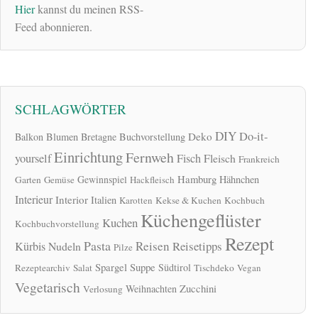
Hier
kannst du meinen RSS-
Feed abonnieren.
SCHLAGWÖRTER
DIY
Do-it-
Deko
Balkon
Blumen
Bretagne
Buchvorstellung
Einrichtung
Fernweh
yourself
Fisch
Fleisch
Frankreich
Hamburg
Gewinnspiel
Hähnchen
Garten
Gemüse
Hackfleisch
Interieur
Interior
Italien
Karotten
Kekse & Kuchen
Kochbuch
Küchengeflüster
Kuchen
Kochbuchvorstellung
Rezept
Pasta
Reisen
Reisetipps
Kürbis
Nudeln
Pilze
Spargel
Suppe
Südtirol
Rezeptearchiv
Salat
Tischdeko
Vegan
Vegetarisch
Zucchini
Weihnachten
Verlosung