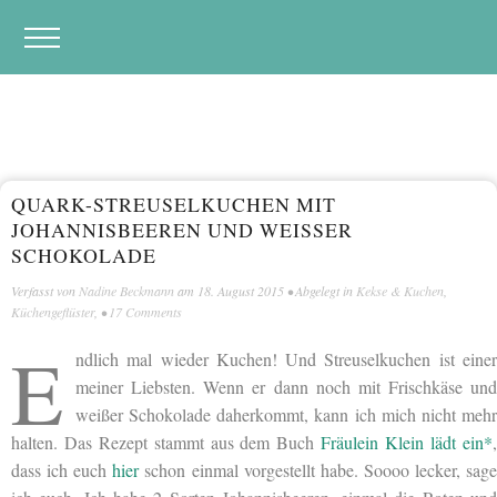
QUARK-STREUSELKUCHEN MIT
JOHANNISBEEREN UND WEISSER S
CHOKOLADE
Verfasst von
Nadine Beckmann
am
18. August 2015
• Abgelegt in
Kekse & Kuchen
,
Küchengeflüster
, •
17 Comments
E
ndlich mal wieder Kuchen! Und Streuselkuchen ist einer
meiner Liebsten. Wenn er dann noch mit Frischkäse und
weißer Schokolade daherkommt, kann ich mich nicht mehr
halten. Das Rezept stammt aus dem Buch
Fräulein Klein lädt ein*
dass ich euch
hier
schon einmal vorgestellt habe. Soooo lecker, sag