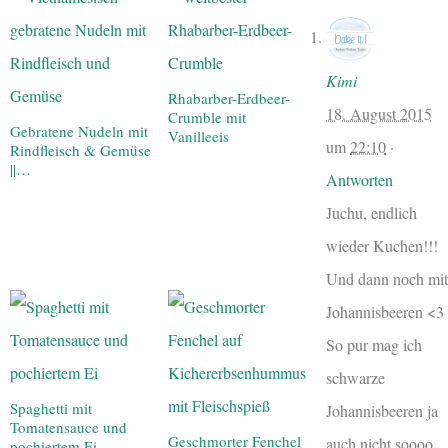
Kimi
Rhabarber-Erdbeer-
18. August 2015
Crumble mit
Gebratene Nudeln mit
Vanilleeis
um
22:10
·
Rindfleisch & Gemüse
||…
Antworten
Juchu, endlich
wieder Kuchen!!!
Und dann noch mit
Johannisbeeren <3
So pur mag ich
schwarze
Spaghetti mit
Johannisbeeren ja
Tomatensauce und
Geschmorter Fenchel
auch nicht soooo
pochiertem Ei