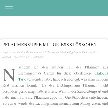
PFLAUMENSUPPE MIT GRIESSKLÖSSCHEN
Verfasst von
Nadine Beckmann
am
11. September 2014
• Abgelegt in
Küchengeflüster
,
Suppen
,
Vegetarisch
•
14 Comments
N
achdem ich den größten Teil der Pflaumen aus
Lieblingsoma’s Garten für diese oberleckere
Clafoutis
Tarte
verwendet habe, habe ich überlegt, was man mit dem
Rest machen könnte. Da der Lieblingsmann Pflaumen nicht
besonders gerne mag, hatte ich freie Wahl in der Zubereitungsart und
habe mich für eine Pflaumensuppe mit Grießklößchen entschieden.
So etwas würde der Lieblingsmann niemals zum Mittag essen, und