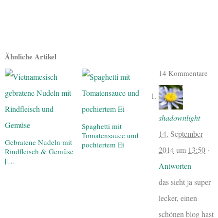
Ähnliche Artikel
14 Kommentare
shadownlight
Spaghetti mit
14. September
Tomatensauce und
Gebratene Nudeln mit
pochiertem Ei
2014
um
13:50
·
Rindfleisch & Gemüse
||…
Antworten
das sieht ja super
lecker, einen
schönen blog hast