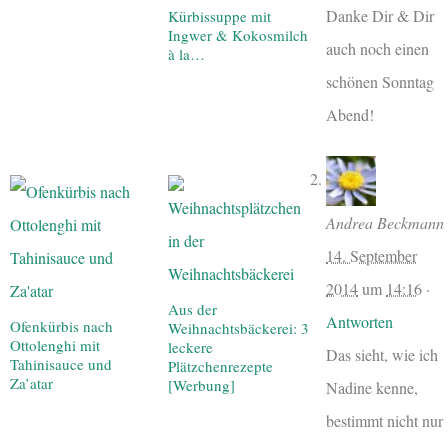
Danke Dir & Dir
Kürbissuppe mit
Ingwer & Kokosmilch
auch noch einen
à la…
schönen Sonntag
Abend!
Andrea Beckmann
14. September
2014
um
14:16
·
Aus der
Antworten
Ofenkürbis nach
Weihnachtsbäckerei: 3
Ottolenghi mit
leckere
Das sieht, wie ich
Tahinisauce und
Plätzchenrezepte
Za’atar
[Werbung]
Nadine kenne,
bestimmt nicht nur