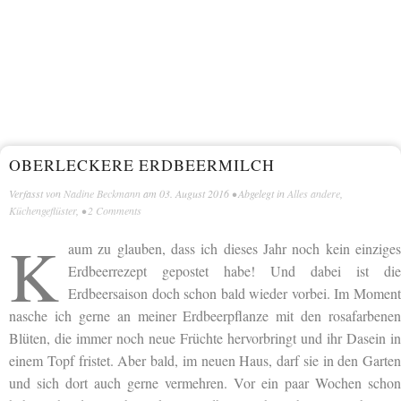
OBERLECKERE ERDBEERMILCH
Verfasst von
Nadine Beckmann
am
03. August 2016
• Abgelegt in
Alles andere
,
Küchengeflüster
, •
2 Comments
K
aum zu glauben, dass ich dieses Jahr noch kein einziges
Erdbeerrezept gepostet habe! Und dabei ist die
Erdbeersaison doch schon bald wieder vorbei. Im Moment
nasche ich gerne an meiner Erdbeerpflanze mit den rosafarbenen
Blüten, die immer noch neue Früchte hervorbringt und ihr Dasein in
einem Topf fristet. Aber bald, im neuen Haus, darf sie in den Garten
und sich dort auch gerne vermehren. Vor ein paar Wochen schon