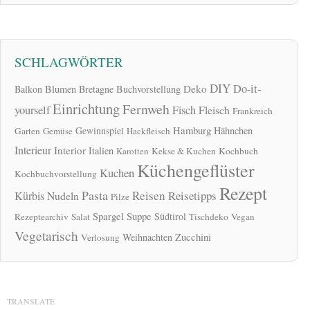
SCHLAGWÖRTER
DIY
Do-it-
Deko
Balkon
Blumen
Bretagne
Buchvorstellung
Einrichtung
Fernweh
yourself
Fisch
Fleisch
Frankreich
Hamburg
Gewinnspiel
Hähnchen
Garten
Gemüse
Hackfleisch
Interieur
Interior
Italien
Karotten
Kekse & Kuchen
Kochbuch
Küchengeflüster
Kuchen
Kochbuchvorstellung
Rezept
Pasta
Reisen
Reisetipps
Kürbis
Nudeln
Pilze
Spargel
Suppe
Südtirol
Rezeptearchiv
Salat
Tischdeko
Vegan
Vegetarisch
Zucchini
Weihnachten
Verlosung
TRANSLATE