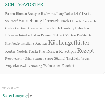
SCHLAGWÖRTER
DIY
Do-it-
Deko
Balkon
Blumen
Bretagne
Buchvorstellung
Einrichtung
Fernweh
yourself
Fisch
Fleisch
Frankreich
Hamburg
Gewinnspiel
Hähnchen
Garten
Gemüse
Hackfleisch
Interieur
Interior
Italien
Karotten
Kekse & Kuchen
Kochbuch
Küchengeflüster
Kuchen
Kochbuchvorstellung
Rezept
Pasta
Reisen
Reisetipps
Kürbis
Nudeln
Pilze
Spargel
Suppe
Südtirol
Rezeptearchiv
Salat
Tischdeko
Vegan
Vegetarisch
Zucchini
Weihnachten
Verlosung
TRANSLATE
Select Language
▼