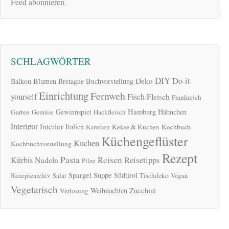
Feed abonnieren.
SCHLAGWÖRTER
DIY
Do-it-
Deko
Balkon
Blumen
Bretagne
Buchvorstellung
Einrichtung
Fernweh
yourself
Fisch
Fleisch
Frankreich
Hamburg
Gewinnspiel
Hähnchen
Garten
Gemüse
Hackfleisch
Interieur
Interior
Italien
Karotten
Kekse & Kuchen
Kochbuch
Küchengeflüster
Kuchen
Kochbuchvorstellung
Rezept
Pasta
Reisen
Reisetipps
Kürbis
Nudeln
Pilze
Spargel
Suppe
Südtirol
Rezeptearchiv
Salat
Tischdeko
Vegan
Vegetarisch
Zucchini
Weihnachten
Verlosung