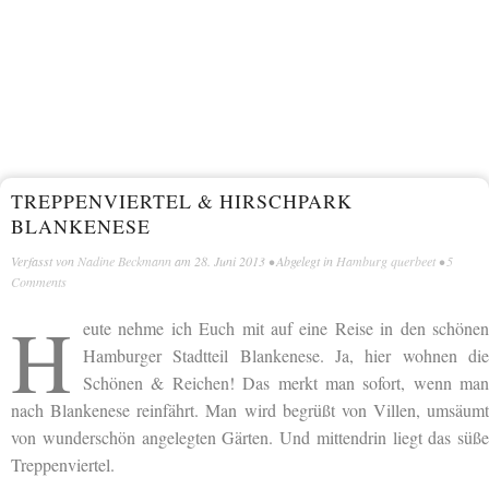
TREPPENVIERTEL & HIRSCHPARK
BLANKENESE
Verfasst von
Nadine Beckmann
am
28. Juni 2013
• Abgelegt in
Hamburg querbeet
•
5
Comments
H
eute nehme ich Euch mit auf eine Reise in den schönen
Hamburger Stadtteil Blankenese. Ja, hier wohnen die
Schönen & Reichen! Das merkt man sofort, wenn man
nach Blankenese reinfährt. Man wird begrüßt von Villen, umsäumt
von wunderschön angelegten Gärten. Und mittendrin liegt das süße
Treppenviertel.